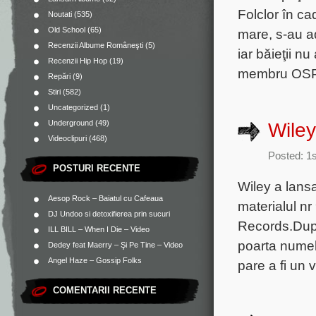
Folclor în ca
Noutati
(535)
Old School
(65)
mare, s-au a
Recenzii Albume Româneşti
(5)
iar băieţii 
Recenzii Hip Hop
(19)
membru OSP) 
Repări
(9)
Stiri
(582)
Uncategorized
(1)
Underground
(49)
Wiley
Videoclipuri
(468)
Posted: 1
POSTURI RECENTE
Wiley a lans
Aesop Rock – Baiatul cu Cafeaua
materialul n
DJ Undoo si detoxifierea prin sucuri
Records.Dupa
ILL BILL – When I Die – Video
poarta numele
Dedey feat Maerry – Şi Pe Tine – Video
Angel Haze – Gossip Folks
pare a fi un 
COMENTARII RECENTE