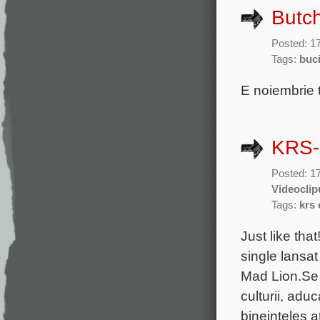
Butc
Posted: 1
Tags:
buc
E noiembrie t
KRS-
Posted: 1
Videoclip
Tags:
krs
Just like tha
single lansa
Mad Lion.Se 
culturii, adu
bineinteles atr