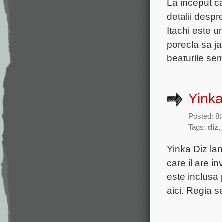
La inceput c
detalii despr
Itachi este u
porecla sa ja
beaturile sem
Yinka
Posted: 8
Tags:
diz
,
Yinka Diz la
care il are i
este inclusa 
aici. Regia 