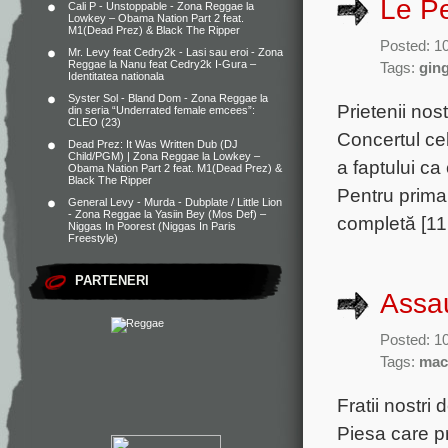
Le Pe
Cali P - Unstoppable - Zona Reggae
la
Lowkey – Obama Nation Part 2 feat.
M1(Dead Prez) & Black The Ripper
Posted: 10
Mr. Levy feat Cedry2k - Lasi sau eroi - Zona
Reggae
la
Nanu feat Cedry2k I-Gura –
Tags:
gin
Identitatea nationala
Syster Sol - Bland Dom - Zona Reggae
la
Prietenii nos
din seria “Underrated female emcees”:
CLEO (23)
Concertul cel
Dead Prez: It Was Written Dub (DJ
Child/PGM) | Zona Reggae
la
Lowkey –
a faptului ca
Obama Nation Part 2 feat. M1(Dead Prez) &
Black The Ripper
Pentru prima
General Levy - Murda - Dubplate / Little Lion
- Zona Reggae
la
Yasiin Bey (Mos Def) –
completă [11
Niggas In Poorest (Niggas In Paris
Freestyle)
PARTENERI
Assa
Posted: 10
Tags:
mac
Fratii nostri
Piesa care p