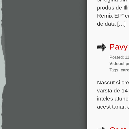
produs de Ill
Remix EP” ca
de data […]
Pavy 
Posted: 1
Videoclip
Tags:
car
Nascut si cr
varsta de 14
inteles atunc
acest tanar,