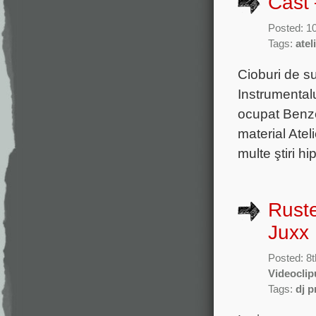
Cast 
Posted: 1
Tags:
atel
Cioburi de s
Instrumental
ocupat Benze
material Ate
multe ştiri h
Ruste
Juxx
Posted: 8
Videoclip
Tags:
dj p