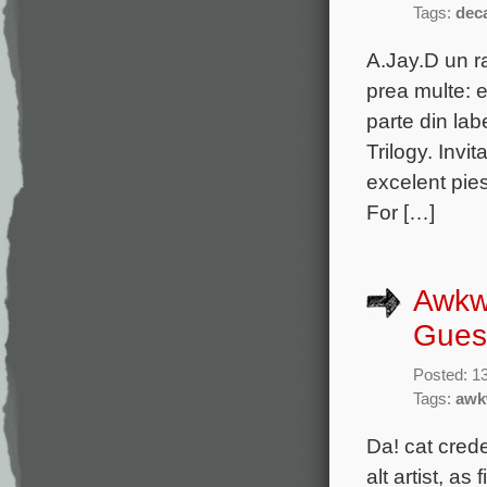
Tags:
dec
A.Jay.D un r
prea multe: e
parte din lab
Trilogy. Inv
excelent pie
For […]
Awkwa
Gues
Posted: 1
Tags:
awk
Da! cat cred
alt artist, as