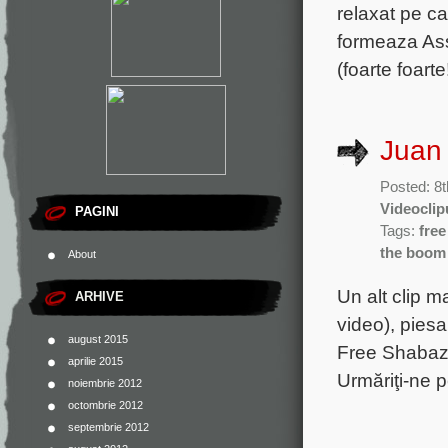
relaxat pe ca
formeaza Ass
(foarte foart
Juan 
Posted: 8t
Videoclip
PAGINI
Tags:
fre
the boom
About
Un alt clip 
ARHIVE
video), piesa
august 2015
Free Shabazz,
aprilie 2015
Urmăriţi-ne p
noiembrie 2012
octombrie 2012
septembrie 2012