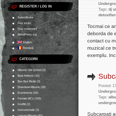
Undergr
REGISTER / LOG IN
Tags:
dj 
detoxifier
Autentificare
Flux intrări
Tocmai ce am
Flux comentarii
deborda de e
WordPress.org
contact cu mu
English
muzical ce tr
Română
exemplu. Inc
CATEGORII
Albume Old School
(5)
Subca
Beat Makers
(10)
Bye Bye Birdie
(3)
Posted: 17
Download Albume
(38)
Undergr
Evenimente
(94)
Tags:
alb
Female MCs
(105)
undergrou
Graffiti
(2)
Instrumentale
(3)
Subcarpaţi a
Lansari Albume
(92)