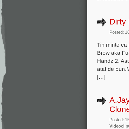
Dirty
Posted: 1
Tin minte ca 
Brow aka Fuck
Handz 2. Ast
atat de bun.
[…]
A.Jay
Clon
Posted: 1
Videoclip