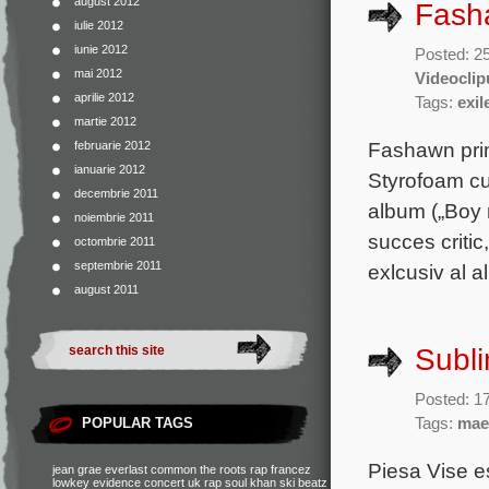
august 2012
Fash
iulie 2012
iunie 2012
Posted: 2
mai 2012
Videoclip
aprilie 2012
Tags:
exil
martie 2012
Fashawn pri
februarie 2012
ianuarie 2012
Styrofoam cup
decembrie 2011
album („Boy 
noiembrie 2011
succes critic
octombrie 2011
septembrie 2011
exlcusiv al a
august 2011
Subli
Posted: 1
POPULAR TAGS
Tags:
mae
Piesa Vise e
jean grae
everlast
common
the roots
rap francez
lowkey
evidence
concert
uk rap
soul khan
ski beatz