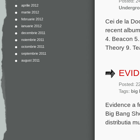
Posted: 2
aprilie 2012
Undergr
martie 2012
februarie 2012
Cei de la Doo
ianuarie 2012
recent album
decembrie 2011
4. Beacon 5.
noiembrie 2011
Theory 9. T
octombrie 2011
septembrie 2011
august 2011
EVID
Posted: 2
Tags:
big
Evidence a fo
Big Bang Sho
distributia mu