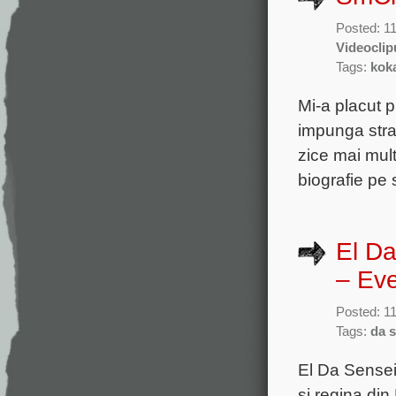
Posted: 1
Videoclip
Tags:
kok
Mi-a placut p
impunga strat
zice mai mul
biografie pe 
El Da
– Eve
Posted: 1
Tags:
da 
El Da Sensei
si regina di