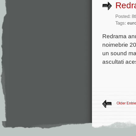
Redra
Posted: 8
Tags:
eur
Redrama anun
noimebrie 20
un sound mai 
ascultati ace
Older Entri