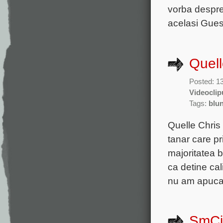
vorba despre
acelasi Gues
Quell
Posted: 1
Videoclip
Tags:
blun
Quelle Chris
tanar care pr
majoritatea 
ca detine cal
nu am apucat
SmCit