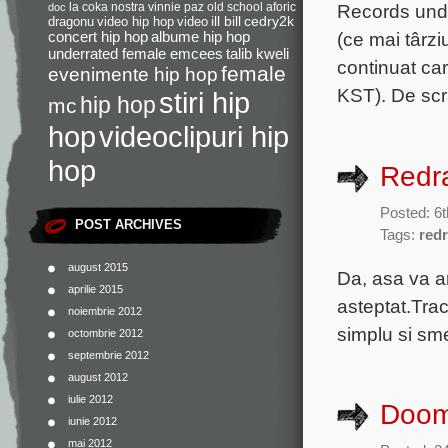
la coka nostra
vinnie paz
old school
aforic
Records undev
doc
dragonu
video hip hop
video
ill bill
cedry2k
(ce mai târz
concert hip hop
albume hip hop
underrated female emcees
talib kweli
continuat car
female
evenimente hip hop
KST). De scr
stiri hip
hip hop
mc
videoclipuri hip
hop
hop
Redr
Posted: 6
POST ARCHIVES
Tags:
red
august 2015
Da, asa va ar
aprilie 2015
asteptat.Tra
noiembrie 2012
simplu si sm
octombrie 2012
septembrie 2012
august 2012
iulie 2012
Doomt
iunie 2012
mai 2012