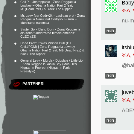
Baby
Cali P - Unstoppable - Zona Reggae
la
Lowkey – Obama Nation Part 2 feat.
M1(Dead Prez) & Black The Ripper
%A,
Mr. Levy feat Cedry2k - Lasi sau eroi - Zona
Reggae
la
Nanu feat Cedry2k I-Gura –
nu-mi
Identitatea nationala
Syster Sol - Bland Dom - Zona Reggae
la
din seria “Underrated female emcees”:
CLEO (23)
Dead Prez: It Was Written Dub (DJ
itsbl
Child/PGM) | Zona Reggae
la
Lowkey –
Obama Nation Part 2 feat. M1(Dead Prez) &
Black The Ripper
%A,
General Levy - Murda - Dubplate / Little Lion
- Zona Reggae
la
Yasiin Bey (Mos Def) –
@baby
Niggas In Poorest (Niggas In Paris
Freestyle)
PARTENERI
juve
%A,
ADEV