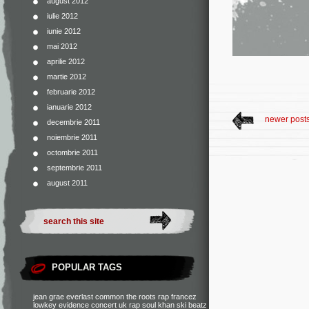
august 2012
iulie 2012
iunie 2012
mai 2012
aprilie 2012
martie 2012
februarie 2012
ianuarie 2012
newer post
decembrie 2011
noiembrie 2011
octombrie 2011
septembrie 2011
august 2011
POPULAR TAGS
jean grae
everlast
common
the roots
rap francez
lowkey
evidence
concert
uk rap
soul khan
ski beatz