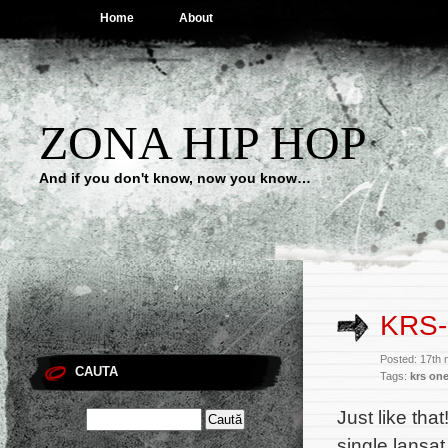
Home
About
ZONA HIP HOP
And if you don't know, now you know…
KRS-
Posted: 17th 
CAUTA
Tags:
krs on
Just like tha
single lansa