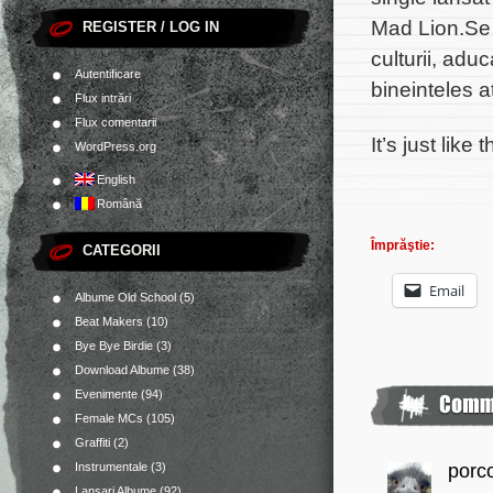
Mad Lion.Se 
REGISTER / LOG IN
culturii, adu
Autentificare
bineinteles at
Flux intrări
Flux comentarii
It’s just like t
WordPress.org
English
Română
Împrăştie:
CATEGORII
Email
Albume Old School
(5)
Beat Makers
(10)
Bye Bye Birdie
(3)
Download Albume
(38)
Evenimente
(94)
Female MCs
(105)
Graffiti
(2)
porc
Instrumentale
(3)
Lansari Albume
(92)