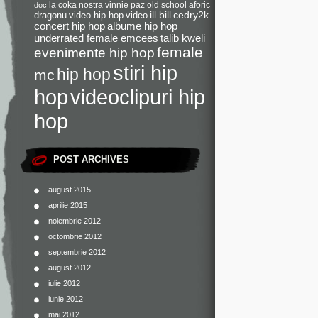
la coka nostra
vinnie paz
old school
aforic
doc
dragonu
video hip hop
video
ill bill
cedry2k
concert hip hop
albume hip hop
underrated female emcees
talib kweli
female
evenimente hip hop
stiri hip
hip hop
mc
videoclipuri hip
hop
hop
POST ARCHIVES
august 2015
aprilie 2015
noiembrie 2012
octombrie 2012
septembrie 2012
august 2012
iulie 2012
iunie 2012
mai 2012