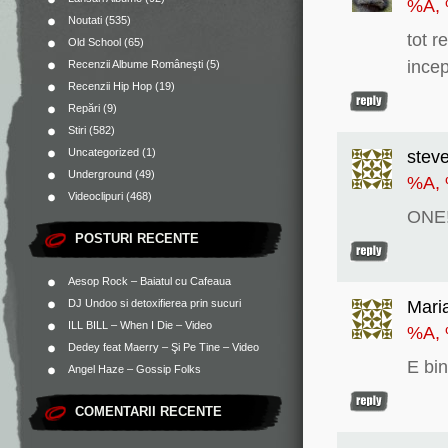
%A,
Noutati
(535)
tot r
Old School
(65)
incep
Recenzii Albume Româneşti
(5)
Recenzii Hip Hop
(19)
Repări
(9)
Stiri
(582)
Uncategorized
(1)
stev
Underground
(49)
%A,
Videoclipuri
(468)
ONE!
POSTURI RECENTE
Aesop Rock – Baiatul cu Cafeaua
Mari
DJ Undoo si detoxifierea prin sucuri
ILL BILL – When I Die – Video
%A,
Dedey feat Maerry – Şi Pe Tine – Video
E bin
Angel Haze – Gossip Folks
COMENTARII RECENTE