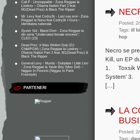
Cali P - Unstoppable - Zona Reggae
la
Lowkey – Obama Nation Part 2 feat.
NECR
M1(Dead Prez) & Black The Ripper
Mr. Levy feat Cedry2k - Lasi sau eroi - Zona
Reggae
la
Nanu feat Cedry2k I-Gura –
Posted: 2n
Identitatea nationala
Tags:
ill bi
Syster Sol - Bland Dom - Zona Reggae
la
din seria “Underrated female emcees”:
hop
CLEO (23)
Dead Prez: It Was Written Dub (DJ
Necro se pre
Child/PGM) | Zona Reggae
la
Lowkey –
Obama Nation Part 2 feat. M1(Dead Prez) &
Black The Ripper
Kill, un EP d
General Levy - Murda - Dubplate / Little Lion
1. Toxsik W
- Zona Reggae
la
Yasiin Bey (Mos Def) –
Niggas In Poorest (Niggas In Paris
Freestyle)
System’ 3.
[…]
PARTENERI
LA C
BUS
Posted: 2n
Tags:
dan