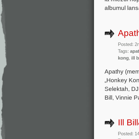
albumul lansa
Apat
Posted: 2
Tags:
apa
kong
,
ill b
Apathy (memb
„Honkey Kong
Selektah, DJ
Bill, Vinnie 
Ill B
Posted: 1