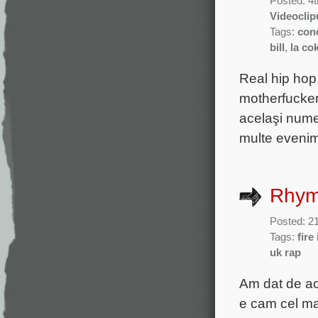
Posted: 4t
Videoclip
Tags:
con
bill
,
la co
Real hip hop
motherfucker
acelaşi nume,
multe evenim
Rhym
Posted: 2
Tags:
fire
uk rap
Am dat de ac
e cam cel ma