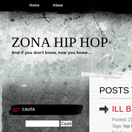
Home
About
ZONA HIP HOP
And if you don't know, now you know…
POSTS T
ILL B
CAUTA
Posted: 2
Tags:
hip