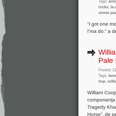
Tags:
arm
tricks
,
la 
vinnie pa
“I got one mor
I’ma do.” a 
Willi
Pale 
Posted: 1
Tags:
bewa
hop
,
will
William Coope
componenţa c
Tragedy Khad
Horse”, de p