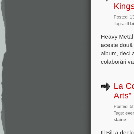
King
Posted: 1
Tags:
ill bi
Heavy Metal 
aceste două n
album, deci a
colaborări va
La Co
Arts”
Posted: 5
Tags:
ever
slaine
Ill Bill a de