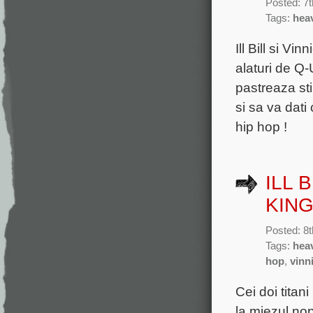
Posted: 7
Tags:
hea
Ill Bill si V
alaturi de Q-
pastreaza sti
si sa va dati
hip hop !
ILL 
KING
Posted: 8
Tags:
hea
hop
,
vinn
Cei doi titan
la miezul nop