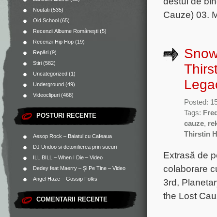
destul de bin
Noutati
(535)
Cauze) 03. M
Old School
(65)
Recenzii Albume Româneşti
(5)
Recenzii Hip Hop
(19)
Snowg
Repări
(9)
Stiri
(582)
Thirs
Uncategorized
(1)
Lega
Underground
(49)
Videoclipuri
(468)
Posted: 15
Tags:
Fred
POSTURI RECENTE
cauze
,
re
Thirstin 
Aesop Rock – Baiatul cu Cafeaua
DJ Undoo si detoxifierea prin sucuri
Extrasă de 
ILL BILL – When I Die – Video
colaborare cu
Dedey feat Maerry – Şi Pe Tine – Video
Angel Haze – Gossip Folks
3rd, Planeta
the Lost Cauz
COMENTARII RECENTE