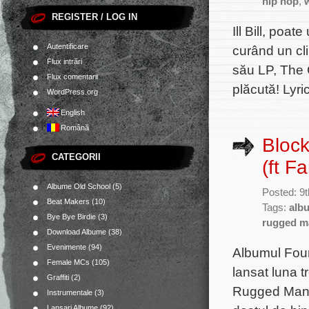
hip hop
,
REGISTER / LOG IN
Ill Bill, poat
Autentificare
curând un cl
Flux intrări
său LP, The 
Flux comentarii
plăcută! Lyri
WordPress.org
English
Română
Bloc
CATEGORII
(ft F
Albume Old School
(5)
Posted: 9
Beat Makers
(10)
Tags:
alb
Bye Bye Birdie
(3)
rugged m
Download Albume
(38)
Evenimente
(94)
Albumul Four
Female MCs
(105)
lansat luna t
Graffiti
(2)
Rugged Man, I
Instrumentale
(3)
Lansari Albume
(92)