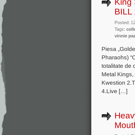
King 
BILL 
Posted: 1
Tags:
coll
vinnie pa
Piesa „Golde
Pharaohs) “Co
totalitate d
Metal Kings, 
Kwestion 2.Th
4.Live […]
Heavy
Mouth