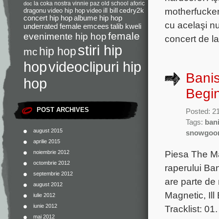
la coka nostra
vinnie paz
old school
aforic
doc
motherfucker
dragonu
video hip hop
video
ill bill
cedry2k
concert hip hop
albume hip hop
cu acelaşi nu
underrated female emcees
talib kweli
female
evenimente hip hop
concert de la
stiri hip
hip hop
mc
videoclipuri hip
hop
Bani
hop
Begi
POST ARCHIVES
Posted: 21
Tags:
ban
august 2015
snowgoo
aprilie 2015
Piesa The Ma
noiembrie 2012
octombrie 2012
raperului Ban
septembrie 2012
are parte de
august 2012
Magnetic, Il
iulie 2012
iunie 2012
Tracklist: 0
mai 2012