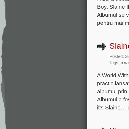
Boy, Slaine I
Albumul se v
pentru mai mu
Slain
Posted: 2
Tags:
a wo
A World With 
practic lansa
albumul prin
Albumul a fos
it’s Slaine… 