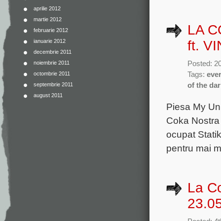
aprilie 2012
martie 2012
LA C
februarie 2012
ft. V
ianuarie 2012
decembrie 2011
Posted: 20
noiembrie 2011
Tags:
ever
octombrie 2011
of the dar
septembrie 2011
august 2011
Piesa My Uni
Coka Nostra d
ocupat Statik
pentru mai mu
La C
23.0