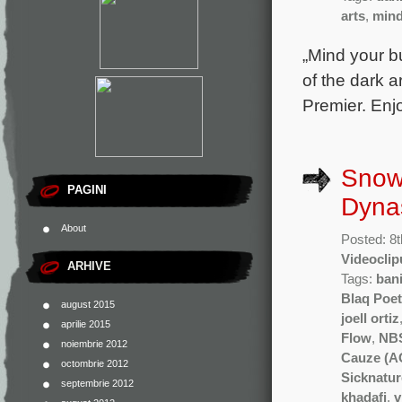
arts
,
mind
„Mind your bu
of the dark a
Premier. Enjo
Snow
PAGINI
Dyna
About
Posted: 8t
Videoclip
ARHIVE
Tags:
ban
Blaq Poet
august 2015
joell ortiz
aprilie 2015
Flow
,
NB
noiembrie 2012
Cauze (A
octombrie 2012
Sicknatur
septembrie 2012
khadafi
,
v