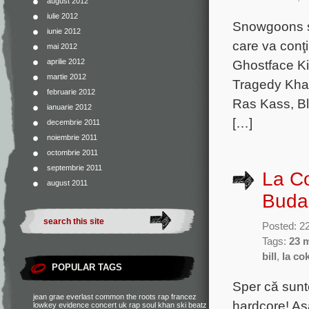
august 2012
iulie 2012
Snowgoons s
iunie 2012
care va conţ
mai 2012
Ghostface Kill
aprilie 2012
martie 2012
Tragedy Khad
februarie 2012
Ras Kass, B
ianuarie 2012
[…]
decembrie 2011
noiembrie 2011
octombrie 2011
septembrie 2011
La Co
august 2011
Buda
Posted: 2
Tags:
23 
bill
,
la co
POPULAR TAGS
Sper că sunte
jean grae
everlast
common
the roots
rap francez
hardcore! Aş
lowkey
evidence
concert
uk rap
soul khan
ski beatz