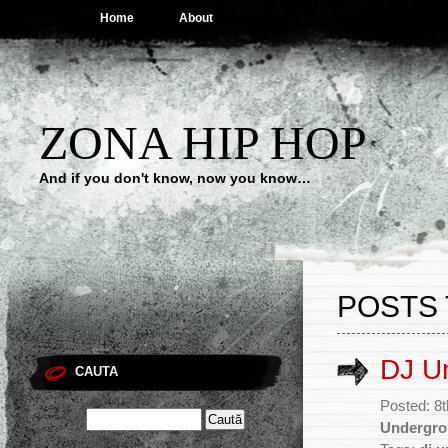
Home
About
ZONA HIP HOP
And if you don't know, now you know…
POSTS 
DJ Un
CAUTA
Posted: 8t
Undergr