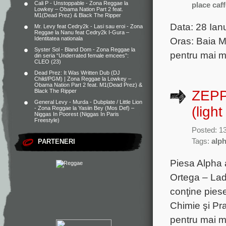
Cali P - Unstoppable - Zona Reggae
la
place caf
Lowkey – Obama Nation Part 2 feat.
M1(Dead Prez) & Black The Ripper
Data: 28 Ian
Mr. Levy feat Cedry2k - Lasi sau eroi - Zona
Reggae
la
Nanu feat Cedry2k I-Gura –
Oras: Baia M
Identitatea nationala
Syster Sol - Bland Dom - Zona Reggae
la
pentru mai m
din seria “Underrated female emcees”:
CLEO (23)
Dead Prez: It Was Written Dub (DJ
Child/PGM) | Zona Reggae
la
Lowkey –
Obama Nation Part 2 feat. M1(Dead Prez) &
Black The Ripper
ZEPP
General Levy - Murda - Dubplate / Little Lion
(light
- Zona Reggae
la
Yasiin Bey (Mos Def) –
Niggas In Poorest (Niggas In Paris
Freestyle)
Posted: 13
Tags:
alp
PARTENERI
Piesa Alpha a
Ortega – Ladi
conţine piese
Chimie şi Pra
pentru mai mu