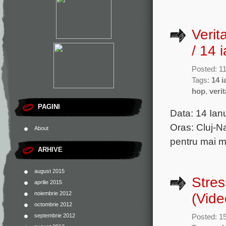
Veri
/ 14 
Posted: 11
Tags:
14 i
hop
,
veri
PAGINI
Data: 14 Ian
Oras: Cluj-N
About
pentru mai m
ARHIVE
august 2015
Stres
aprilie 2015
noiembrie 2012
(Vide
octombrie 2012
septembrie 2012
Posted: 1