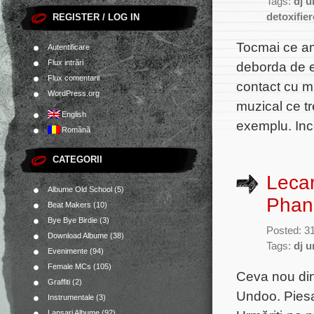
Tags:
dj 
detoxifier
REGISTER / LOG IN
Tocmai ce am
Autentificare
Flux intrări
deborda de e
Flux comentarii
contact cu mu
WordPress.org
muzical ce tr
English
exemplu. Inc
Română
CATEGORII
Lecar
Albume Old School
(5)
Phan
Beat Makers
(10)
Bye Bye Birdie
(3)
Posted: 3
Download Albume
(38)
Tags:
dj 
Evenimente
(94)
Female MCs
(105)
Ceva nou din 
Graffiti
(2)
Undoo. Piesa
Instrumentale
(3)
Lansari Albume
(92)