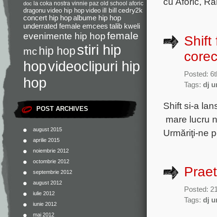
cu Aforic, Ra
la coka nostra
vinnie paz
old school
aforic
doc
dragonu
video hip hop
video
ill bill
cedry2k
concert hip hop
albume hip hop
underrated female emcees
talib kweli
female
evenimente hip hop
Shift
stiri hip
hip hop
mc
corec
videoclipuri hip
hop
Posted: 6
hop
Tags:
dj 
Shift si-a la
POST ARCHIVES
mare lucru nu
august 2015
Urmăriţi-
aprilie 2015
noiembrie 2012
octombrie 2012
Praet
septembrie 2012
august 2012
Posted: 2
iulie 2012
Tags:
dj 
iunie 2012
mai 2012