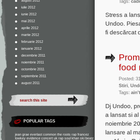
august 2012
Tags:
cade
iulie 2012
Stress a lans
iunie 2012
mai 2012
Undoo. Piesa
aprilie 2012
fi descărcat 
martie 2012
februarie 2012
ianuarie 2012
Promo
decembrie 2011
noiembrie 2011
food 
octombrie 2011
septembrie 2011
Posted: 3
august 2011
Stiri
,
Und
Tags:
ain'
Dj Undoo, pr
a lansat si a
POPULAR TAGS
noiembrie 201
lansare al ma
jean grae
everlast
common
the roots
rap francez
lowkey
evidence
concert
uk rap
soul khan
ski beatz