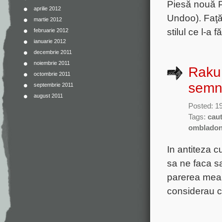
Piesă nouă P
aprilie 2012
Undoo). Faţă 
martie 2012
stilul ce l-a
februarie 2012
ianuarie 2012
decembrie 2011
noiembrie 2011
Raku 
octombrie 2011
semn
septembrie 2011
august 2011
Posted: 1
Tags:
cau
omblado
In antiteza c
sa ne faca sa
parerea mea.
considerau 