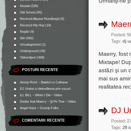
Urmăriţi-ne p
Noutati
(535)
Old School
(65)
Recenzii Albume Româneşti
(5)
Maerr
Recenzii Hip Hop
(19)
Repări
(9)
Posted: 5t
Stiri
(582)
Tags:
dj 
Uncategorized
(1)
Underground
(49)
Maerry, fost
Videoclipuri
(468)
Mixtape! Dup
astăzi şi un 
POSTURI RECENTE
mai sus amint
Aesop Rock – Baiatul cu Cafeaua
realitatea r
DJ Undoo si detoxifierea prin sucuri
ILL BILL – When I Die – Video
Dedey feat Maerry – Şi Pe Tine – Video
DJ U
Angel Haze – Gossip Folks
COMENTARII RECENTE
Posted: 27
Tags:
28 i