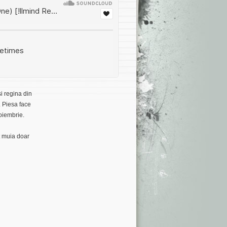
i regina din
. Piesa face
oiembrie.
t muia doar