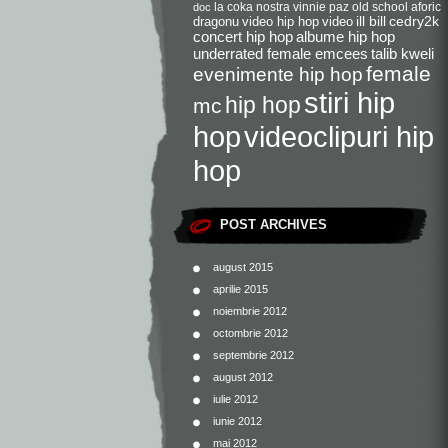
la coka nostra
vinnie paz
old school
aforic
doc
dragonu
video hip hop
video
ill bill
cedry2k
concert hip hop
albume hip hop
underrated female emcees
talib kweli
female
evenimente hip hop
stiri hip
hip hop
mc
videoclipuri hip
hop
hop
POST ARCHIVES
august 2015
aprilie 2015
noiembrie 2012
octombrie 2012
septembrie 2012
august 2012
iulie 2012
iunie 2012
mai 2012