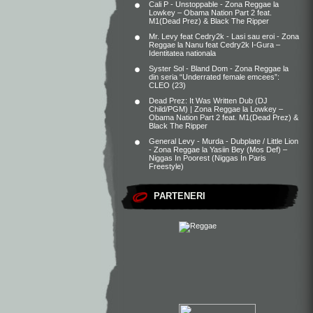
Cali P - Unstoppable - Zona Reggae
la
Lowkey – Obama Nation Part 2 feat.
M1(Dead Prez) & Black The Ripper
Mr. Levy feat Cedry2k - Lasi sau eroi - Zona
Reggae
la
Nanu feat Cedry2k I-Gura –
Identitatea nationala
Syster Sol - Bland Dom - Zona Reggae
la
din seria “Underrated female emcees”:
CLEO (23)
Dead Prez: It Was Written Dub (DJ
Child/PGM) | Zona Reggae
la
Lowkey –
Obama Nation Part 2 feat. M1(Dead Prez) &
Black The Ripper
General Levy - Murda - Dubplate / Little Lion
- Zona Reggae
la
Yasiin Bey (Mos Def) –
Niggas In Poorest (Niggas In Paris
Freestyle)
PARTENERI