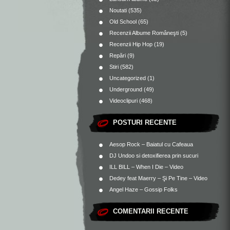
Noutati
(535)
Old School
(65)
Recenzii Albume Româneşti
(5)
Recenzii Hip Hop
(19)
Repări
(9)
Stiri
(582)
Uncategorized
(1)
Underground
(49)
Videoclipuri
(468)
POSTURI RECENTE
Aesop Rock – Baiatul cu Cafeaua
DJ Undoo si detoxifierea prin sucuri
ILL BILL – When I Die – Video
Dedey feat Maerry – Şi Pe Tine – Video
Angel Haze – Gossip Folks
COMENTARII RECENTE