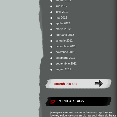
august 2012
iulie 2012
iunie 2012
mai 2012
aprilie 2012
martie 2012
februarie 2012
ianuarie 2012
decembrie 2011
noiembrie 2011
octombrie 2011
septembrie 2011
august 2011
POPULAR TAGS
jean grae
everlast
common
the roots
rap francez
lowkey
evidence
concert
uk rap
soul khan
ski beatz