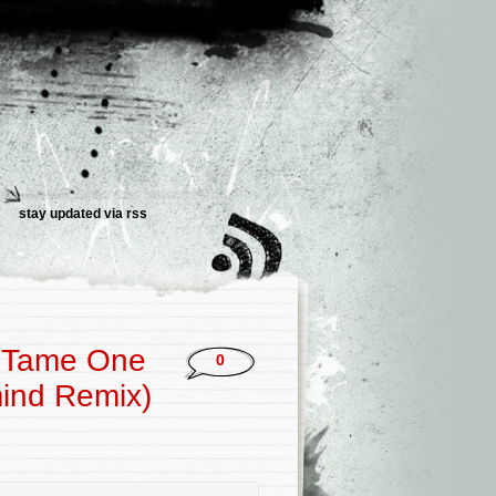
stay updated via
rss
& Tame One
0
mind Remix)