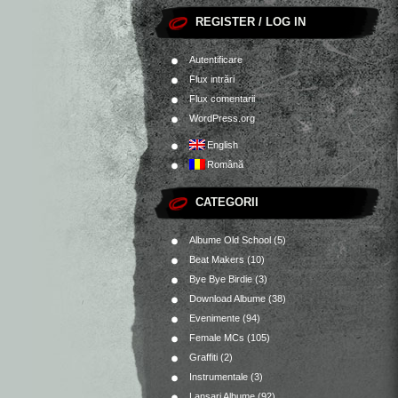
REGISTER / LOG IN
Autentificare
Flux intrări
Flux comentarii
WordPress.org
English
Română
CATEGORII
Albume Old School
(5)
Beat Makers
(10)
Bye Bye Birdie
(3)
Download Albume
(38)
Evenimente
(94)
Female MCs
(105)
Graffiti
(2)
Instrumentale
(3)
Lansari Albume
(92)