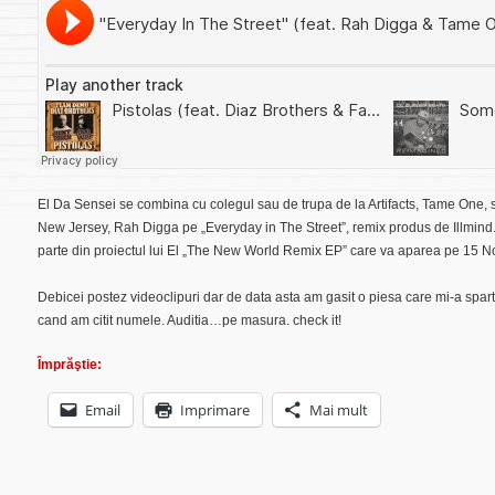
El Da Sensei se combina cu colegul sau de trupa de la Artifacts, Tame One, s
New Jersey, Rah Digga pe „Everyday in The Street”, remix produs de Illmind
parte din proiectul lui El „The New World Remix EP” care va aparea pe 15 N
Debicei postez videoclipuri dar de data asta am gasit o piesa care mi-a spar
cand am citit numele. Auditia…pe masura. check it!
Împrăştie:
Email
Imprimare
Mai mult