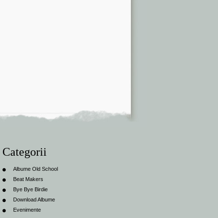
Categorii
Albume Old School
Beat Makers
Bye Bye Birdie
Download Albume
Evenimente