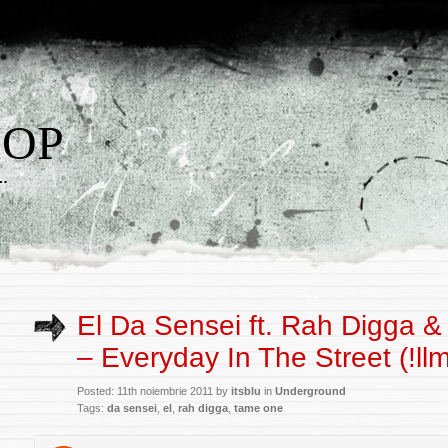
HOP
w…
El Da Sensei ft. Rah Digga 
– Everyday In The Street (!ll
Posted: 11th noiembrie 2011 by
itsblu
in
Underground
Tags:
da sensei
,
el
,
rah digga
,
tame one