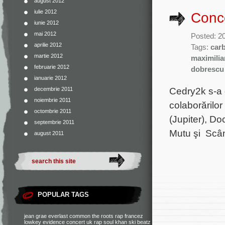
august 2012
iulie 2012
Conce
iunie 2012
mai 2012
Posted: 2
aprilie 2012
Tags:
car
martie 2012
maximilia
februarie 2012
dobrescu
ianuarie 2012
Cedry2k s-a 
decembrie 2011
noiembrie 2011
colaborărilo
octombrie 2011
(Jupiter), D
septembrie 2011
Mutu şi Scân
august 2011
POPULAR TAGS
jean grae
everlast
common
the roots
rap francez
lowkey
evidence
concert
uk rap
soul khan
ski beatz