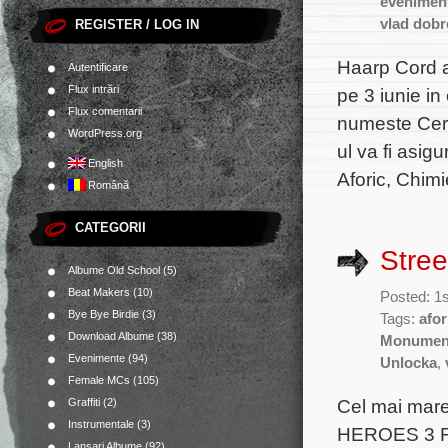
evenimen
vlad dob
REGISTER / LOG IN
Haarp Cord a
Autentificare
Flux intrări
pe 3 iunie i
Flux comentarii
numeste Cerc
WordPress.org
ul va fi asigu
English
Aforic, Chimi
Română
CATEGORII
Stree
Albume Old School
(5)
Beat Makers
(10)
Posted: 1
Bye Bye Birdie
(3)
Tags:
afor
Download Albume
(38)
Monumen
Evenimente
(94)
Unlocka
,
Female MCs
(105)
Cel mai mare
Graffiti
(2)
Instrumentale
(3)
HEROES 3 F
Lansari Albume
(92)