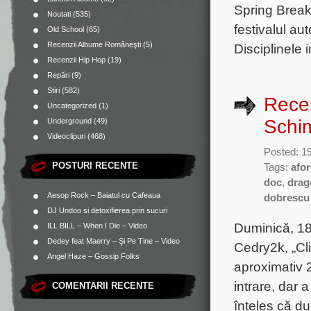
Spring Break
Noutati
(535)
festivalul au
Old School
(65)
Recenzii Albume Româneşti
(5)
Disciplinele
Recenzii Hip Hop
(19)
Repări
(9)
Stiri
(582)
Rece
Uncategorized
(1)
Schim
Underground
(49)
Videoclipuri
(468)
Posted: 1
POSTURI RECENTE
Tags:
afor
doc
,
drag
Aesop Rock – Baiatul cu Cafeaua
dobrescu
DJ Undoo si detoxifierea prin sucuri
Duminică, 18 
ILL BILL – When I Die – Video
Dedey feat Maerry – Şi Pe Tine – Video
Cedry2k, „Cli
Angel Haze – Gossip Folks
aproximativ 
intrare, dar 
COMENTARII RECENTE
înteles că d