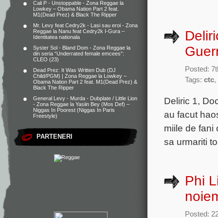
Cali P - Unstoppable - Zona Reggae
la
Lowkey – Obama Nation Part 2 feat.
M1(Dead Prez) & Black The Ripper
Mr. Levy feat Cedry2k - Lasi sau eroi - Zona
Delir
Reggae
la
Nanu feat Cedry2k I-Gura –
Identitatea nationala
Guer
Syster Sol - Bland Dom - Zona Reggae
la
din seria “Underrated female emcees”:
CLEO (23)
Posted: 7
Dead Prez: It Was Written Dub (DJ
Child/PGM) | Zona Reggae
la
Lowkey –
Tags:
ctc
,
Obama Nation Part 2 feat. M1(Dead Prez) &
Black The Ripper
Deliric 1, Do
General Levy - Murda - Dubplate / Little Lion
- Zona Reggae
la
Yasiin Bey (Mos Def) –
Niggas In Poorest (Niggas In Paris
au facut hao
Freestyle)
miile de fani
PARTENERI
sa urmariti to
Phi L
noie
Posted: 2