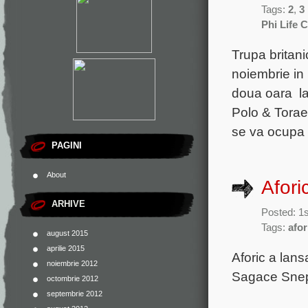
Tags:
2
,
3
Phi Life 
Trupa britani
noiembrie in 
doua oara la
Polo & Torae
se va ocupa 
PAGINI
About
Afori
ARHIVE
Posted: 1
Tags:
afor
august 2015
aprilie 2015
Aforic a lans
noiembrie 2012
Sagace Sneph
octombrie 2012
septembrie 2012