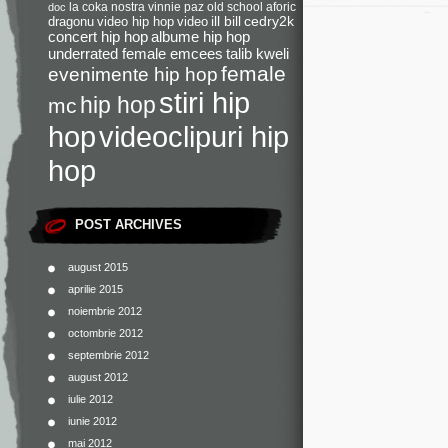
la coka nostra
vinnie paz
old school
aforic
doc
dragonu
video hip hop
video
ill bill
cedry2k
concert hip hop
albume hip hop
underrated female emcees
talib kweli
female
evenimente hip hop
stiri hip
hip hop
mc
videoclipuri hip
hop
hop
POST ARCHIVES
august 2015
aprilie 2015
noiembrie 2012
octombrie 2012
septembrie 2012
august 2012
iulie 2012
iunie 2012
mai 2012