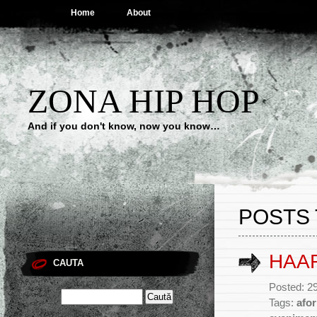
Home
About
ZONA HIP HOP
And if you don't know, now you know…
POSTS 
HAAR
CAUTA
Posted: 2
Tags:
afor