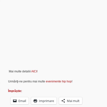
Mai multe detaliii
AICI
!
Urmăriţi-ne pentru mai multe
evenimente hip hop
!
Împrăştie:
Email
Imprimare
Mai mult