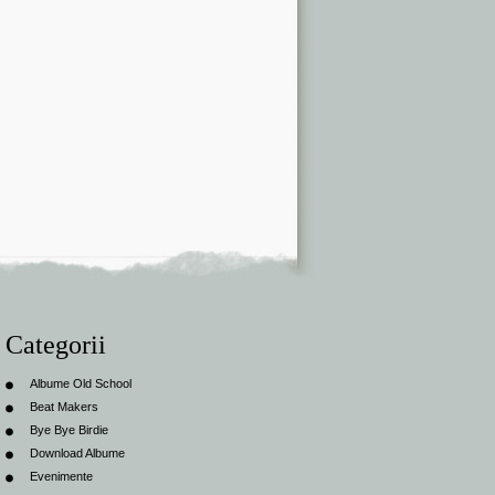
Categorii
Albume Old School
Beat Makers
Bye Bye Birdie
Download Albume
Evenimente