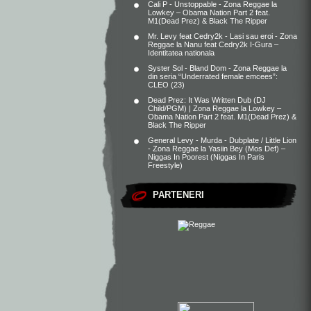
Cali P - Unstoppable - Zona Reggae
la
Lowkey – Obama Nation Part 2 feat.
M1(Dead Prez) & Black The Ripper
Mr. Levy feat Cedry2k - Lasi sau eroi - Zona
Reggae
la
Nanu feat Cedry2k I-Gura –
Identitatea nationala
Syster Sol - Bland Dom - Zona Reggae
la
din seria “Underrated female emcees”:
CLEO (23)
Dead Prez: It Was Written Dub (DJ
Child/PGM) | Zona Reggae
la
Lowkey –
Obama Nation Part 2 feat. M1(Dead Prez) &
Black The Ripper
General Levy - Murda - Dubplate / Little Lion
- Zona Reggae
la
Yasiin Bey (Mos Def) –
Niggas In Poorest (Niggas In Paris
Freestyle)
PARTENERI