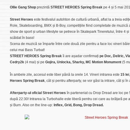
Ollie Gang Shop
prezintă
STREET HEROES Spring Break
pe 4 și 5 mai 201
Street Heroes
este festivalul autohton de cultură urbană, aflat la a treia ediț
Role, Skateboarding, BMX și B-Boy, competițiile fiind completate de muzică atâ
show de sport și urban lifestyle se petrece în Skatepark Tineretului, între 4 
scăldat în bass!
Scena de muzică se împarte între cele două zile pentru a face loc vineri băi
celui mai Bass Turbat!
STREET HEROES Spring Break
îi are așadar confirmați
pe Doc, Deliric, V
Cedry2k
(4 mai) și pe
Gojira, Unlocka, Sharky, MC Motion Monument
(5 ma
În ambele zile, accesul este liber până la orele 14. Vineri intrarea este
15 lei
Heroes Spring Break
, cât și pentru afterparty, se vor găsi la intrare, cât și 
Afterparty-ul oficial Street Heroes
în parteneriat cu Drop Dread are loc pe
după 22:30! Intrarea la Turbohalle este liberă pentru cei care au brățară pe a
și Burn. Also on the line-up:
Inflex, Grid, Bong, Drop Dread.