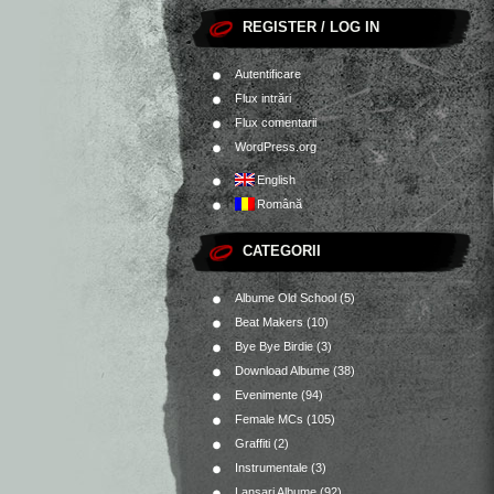
REGISTER / LOG IN
Autentificare
Flux intrări
Flux comentarii
WordPress.org
English
Română
CATEGORII
Albume Old School
(5)
Beat Makers
(10)
Bye Bye Birdie
(3)
Download Albume
(38)
Evenimente
(94)
Female MCs
(105)
Graffiti
(2)
Instrumentale
(3)
Lansari Albume
(92)