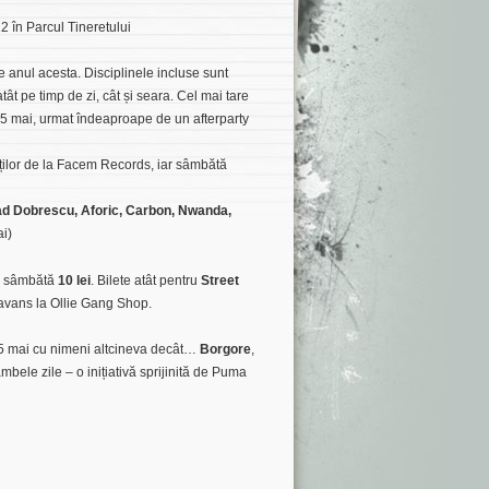
2 în Parcul Tineretului
ie anul acesta. Disciplinele incluse sunt
t pe timp de zi, cât și seara. Cel mai tare
și 5 mai, urmat îndeaproape de un afterparty
eților de la Facem Records, iar sâmbătă
lad Dobrescu, Aforic, Carbon, Nwanda,
i)
, sâmbătă
10 lei
. Bilete atât pentru
Street
în avans la Ollie Gang Shop.
 5 mai cu nimeni altcineva decât…
Borgore
,
mbele zile – o inițiativă sprijinită de Puma