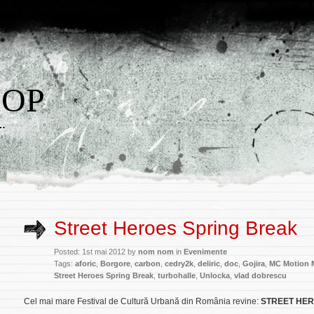
HOP
w…
Street Heroes Spring Break
Posted: 1st mai 2012 by
nom nom
in
Evenimente
Tags:
aforic
,
Borgore
,
carbon
,
cedry2k
,
deliric
,
doc
,
Gojira
,
MC Motion
Street Heroes Spring Break
,
turbohalle
,
Unlocka
,
vlad dobrescu
Cel mai mare Festival de Cultură Urbană din România revine:
STREET HER