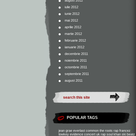
august 2012
iulie 2012
iunie 2012
mai 2012
aprilie 2012
martie 2012
februarie 2012
ianuarie 2012
decembrie 2011
noiembrie 2011
octombrie 2011
septembrie 2011
august 2011
POPULAR TAGS
jean grae
everlast
common
the roots
rap francez
lowkey
evidence
concert
uk rap
soul khan
ski beatz