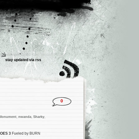
stay updated via
rss
0
 Monument
,
nwanda
,
Sharky
,
OES 3
Fueled by BURN