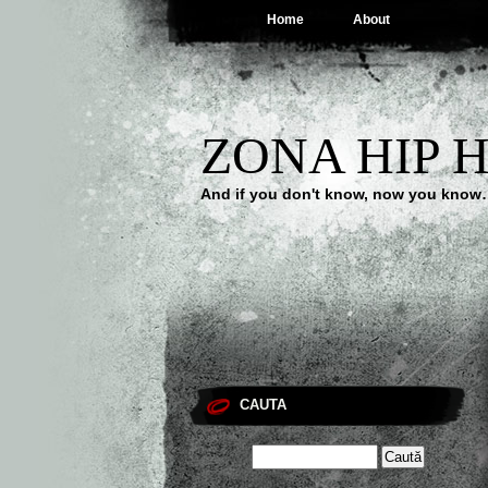
Home
About
ZONA HIP 
And if you don't know, now you kno
CAUTA