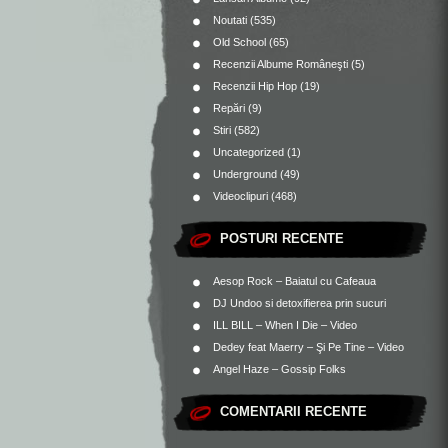
Noutati
(535)
Old School
(65)
Recenzii Albume Româneşti
(5)
Recenzii Hip Hop
(19)
Repări
(9)
Stiri
(582)
Uncategorized
(1)
Underground
(49)
Videoclipuri
(468)
POSTURI RECENTE
Aesop Rock – Baiatul cu Cafeaua
DJ Undoo si detoxifierea prin sucuri
ILL BILL – When I Die – Video
Dedey feat Maerry – Şi Pe Tine – Video
Angel Haze – Gossip Folks
COMENTARII RECENTE