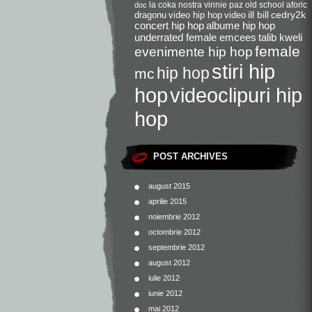
la coka nostra
vinnie paz
old school
aforic
doc
dragonu
video hip hop
video
ill bill
cedry2k
concert hip hop
albume hip hop
underrated female emcees
talib kweli
female
evenimente hip hop
stiri hip
hip hop
mc
videoclipuri hip
hop
hop
POST ARCHIVES
august 2015
aprilie 2015
noiembrie 2012
octombrie 2012
septembrie 2012
august 2012
iulie 2012
iunie 2012
mai 2012