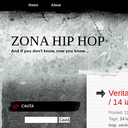
Home
About
ZONA HIP HOP
And if you don't know, now you know…
Veri
/ 14 
CAUTA
Posted: 11
Tags:
14 i
hop
,
veri