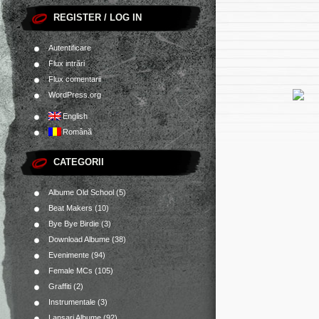
REGISTER / LOG IN
Autentificare
Flux intrări
Flux comentarii
WordPress.org
English
Română
CATEGORII
Albume Old School
(5)
Beat Makers
(10)
Bye Bye Birdie
(3)
Download Albume
(38)
Evenimente
(94)
Female MCs
(105)
Graffiti
(2)
Instrumentale
(3)
Lansari Albume
(92)