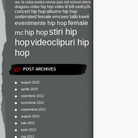
la coka nostra
vinnie paz
old school
aforic
doc
dragonu
video hip hop
video
ill bill
cedry2k
concert hip hop
albume hip hop
underrated female emcees
talib kweli
female
evenimente hip hop
stiri hip
hip hop
mc
videoclipuri hip
hop
hop
POST ARCHIVES
august 2015
aprilie 2015
noiembrie 2012
octombrie 2012
septembrie 2012
august 2012
iulie 2012
iunie 2012
mai 2012