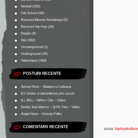
Noutati
(535)
Old School
(65)
Recenzii Albume Româneşti
(5)
Recenzii Hip Hop
(19)
Repări
(9)
Stiri
(582)
Uncategorized
(1)
Underground
(49)
Videoclipuri
(468)
POSTURI RECENTE
Aesop Rock – Baiatul cu Cafeaua
DJ Undoo si detoxifierea prin sucuri
ILL BILL – When I Die – Video
Dedey feat Maerry – Şi Pe Tine – Video
Angel Haze – Gossip Folks
COMENTARII RECENTE
sursa:
hiphopkulture