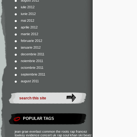
august 2012
iulie 2012
iunie 2012
mai 2012
aprilie 2012
martie 2012
februarie 2012
ianuarie 2012
decembrie 2011
noiembrie 2011
octombrie 2011
septembrie 2011
august 2011
POPULAR TAGS
jean grae
everlast
common
the roots
rap francez
lowkey
evidence
concert
uk rap
soul khan
ski beatz