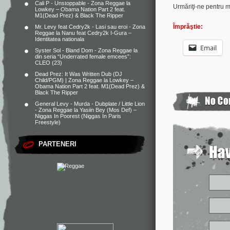
Cali P - Unstoppable - Zona Reggae
la
Urmăriţi-ne pentru 
Lowkey – Obama Nation Part 2 feat.
M1(Dead Prez) & Black The Ripper
Împrăştie:
Mr. Levy feat Cedry2k - Lasi sau eroi - Zona
Reggae
la
Nanu feat Cedry2k I-Gura –
Identitatea nationala
Email
Syster Sol - Bland Dom - Zona Reggae
la
din seria “Underrated female emcees”:
CLEO (23)
Dead Prez: It Was Written Dub (DJ
Child/PGM) | Zona Reggae
la
Lowkey –
Obama Nation Part 2 feat. M1(Dead Prez) &
Black The Ripper
General Levy - Murda - Dubplate / Little Lion
- Zona Reggae
la
Yasiin Bey (Mos Def) –
Niggas In Poorest (Niggas In Paris
Freestyle)
PARTENERI