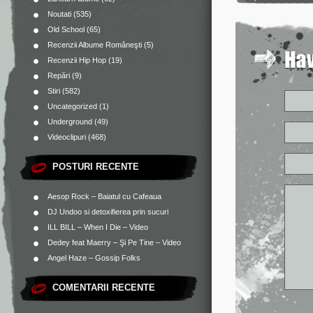
Noutati
(535)
Old School
(65)
Recenzii Albume Româneşti
(5)
Recenzii Hip Hop
(19)
Repări
(9)
Stiri
(582)
Uncategorized
(1)
Underground
(49)
Videoclipuri
(468)
POSTURI RECENTE
Aesop Rock – Baiatul cu Cafeaua
DJ Undoo si detoxifierea prin sucuri
ILL BILL – When I Die – Video
Dedey feat Maerry – Şi Pe Tine – Video
Angel Haze – Gossip Folks
COMENTARII RECENTE