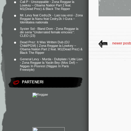
Cali P - Unstoppable - Zona Reggae
la
Lowkey – Obama Nation Part 2 feat.
M1(Dead Prez) & Black The Ripper
Mr. Levy feat Cedry2k - Lasi sau eroi - Zona
Reggae
la
Nanu feat Cedry2k I-Gura –
Identitatea nationala
Syster Sol - Bland Dom - Zona Reggae
la
din seria “Underrated female emcees”:
CLEO (23)
Dead Prez: It Was Written Dub (DJ
newer post
Child/PGM) | Zona Reggae
la
Lowkey –
Obama Nation Part 2 feat. M1(Dead Prez) &
Black The Ripper
General Levy - Murda - Dubplate / Little Lion
- Zona Reggae
la
Yasiin Bey (Mos Def) –
Niggas In Poorest (Niggas In Paris
Freestyle)
PARTENERI