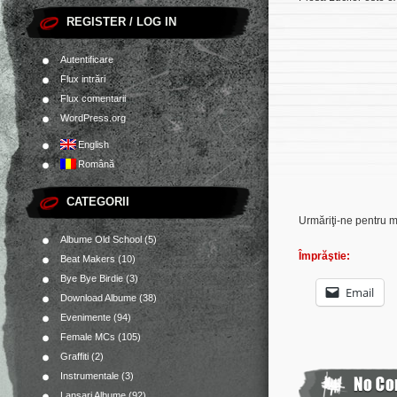
REGISTER / LOG IN
Autentificare
Flux intrări
Flux comentarii
WordPress.org
English
Română
CATEGORII
Urmăriţi-ne pentru m
Albume Old School
(5)
Împrăştie:
Beat Makers
(10)
Bye Bye Birdie
(3)
Email
Download Albume
(38)
Evenimente
(94)
Female MCs
(105)
Graffiti
(2)
Instrumentale
(3)
Lansari Albume
(92)