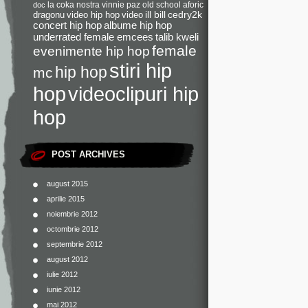
la coka nostra
vinnie paz
old school
aforic
doc
dragonu
video hip hop
video
ill bill
cedry2k
concert hip hop
albume hip hop
underrated female emcees
talib kweli
female
evenimente hip hop
stiri hip
hip hop
mc
videoclipuri hip
hop
hop
POST ARCHIVES
august 2015
aprilie 2015
noiembrie 2012
octombrie 2012
septembrie 2012
august 2012
iulie 2012
iunie 2012
mai 2012