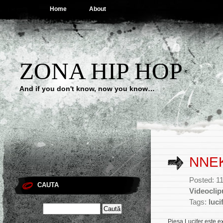
Home
About
ZONA HIP HOP
And if you don't know, now you know…
NNEK
Posted: 1
CAUTA
Videoclip
Tags:
luci
Piesa
Lucifer
este e