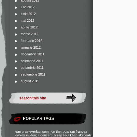
august 2012
iulie 2012
iunie 2012
mai 2012
aprilie 2012
martie 2012
februarie 2012
ianuarie 2012
decembrie 2011
noiembrie 2011
octombrie 2011
septembrie 2011
august 2011
POPULAR TAGS
jean grae
everlast
common
the roots
rap francez
lowkey
evidence
concert
uk rap
soul khan
ski beatz