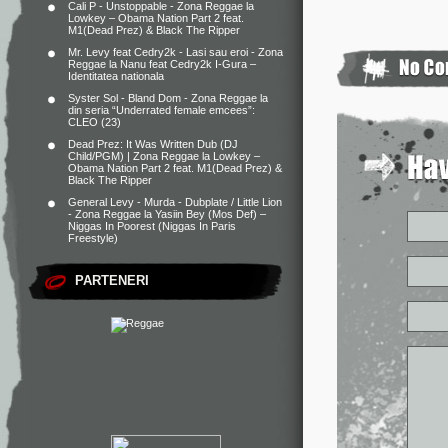
Cali P - Unstoppable - Zona Reggae
la
Lowkey – Obama Nation Part 2 feat.
M1(Dead Prez) & Black The Ripper
Mr. Levy feat Cedry2k - Lasi sau eroi - Zona
Reggae
la
Nanu feat Cedry2k I-Gura –
Identitatea nationala
Syster Sol - Bland Dom - Zona Reggae
la
din seria “Underrated female emcees”:
CLEO (23)
Dead Prez: It Was Written Dub (DJ
Child/PGM) | Zona Reggae
la
Lowkey –
Obama Nation Part 2 feat. M1(Dead Prez) &
Black The Ripper
General Levy - Murda - Dubplate / Little Lion
- Zona Reggae
la
Yasiin Bey (Mos Def) –
Niggas In Poorest (Niggas In Paris
Freestyle)
PARTENERI