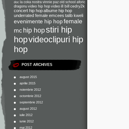
la coka nostra
vinnie paz
old school
aforic
doc
dragonu
video hip hop
video
ill bill
cedry2k
concert hip hop
albume hip hop
underrated female emcees
talib kweli
female
evenimente hip hop
stiri hip
hip hop
mc
videoclipuri hip
hop
hop
POST ARCHIVES
august 2015
aprilie 2015
noiembrie 2012
octombrie 2012
septembrie 2012
august 2012
iulie 2012
iunie 2012
mai 2012