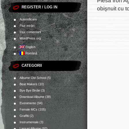
Piesa
Iron A
REGISTER / LOG IN
obişnuit cu t
Autentificare
Flux intrări
Flux comentarii
WordPress.org
English
Română
CATEGORII
Albume Old School
(5)
Beat Makers
(10)
Bye Bye Birdie
(3)
Download Albume
(38)
Evenimente
(94)
Female MCs
(105)
Graffiti
(2)
Instrumentale
(3)
Lansari Albume
(92)