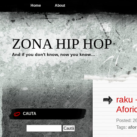
Home
About
ZONA HIP HOP
And if you don't know, now you know…
raku 
Afori
CAUTA
Posted: 2
Tags:
afor