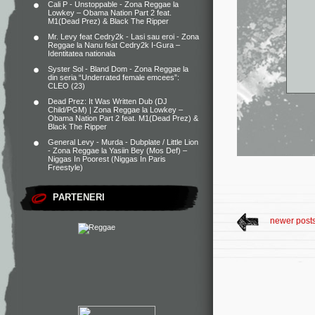
Cali P - Unstoppable - Zona Reggae
la
Lowkey – Obama Nation Part 2 feat.
M1(Dead Prez) & Black The Ripper
Mr. Levy feat Cedry2k - Lasi sau eroi - Zona
Reggae
la
Nanu feat Cedry2k I-Gura –
Identitatea nationala
Syster Sol - Bland Dom - Zona Reggae
la
din seria “Underrated female emcees”:
CLEO (23)
Dead Prez: It Was Written Dub (DJ
Child/PGM) | Zona Reggae
la
Lowkey –
Obama Nation Part 2 feat. M1(Dead Prez) &
Black The Ripper
General Levy - Murda - Dubplate / Little Lion
- Zona Reggae
la
Yasiin Bey (Mos Def) –
Niggas In Poorest (Niggas In Paris
Freestyle)
PARTENERI
newer post