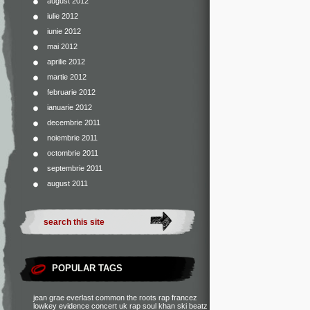
august 2012
iulie 2012
iunie 2012
mai 2012
aprilie 2012
martie 2012
februarie 2012
ianuarie 2012
decembrie 2011
noiembrie 2011
octombrie 2011
septembrie 2011
august 2011
POPULAR TAGS
jean grae
everlast
common
the roots
rap francez
lowkey
evidence
concert
uk rap
soul khan
ski beatz