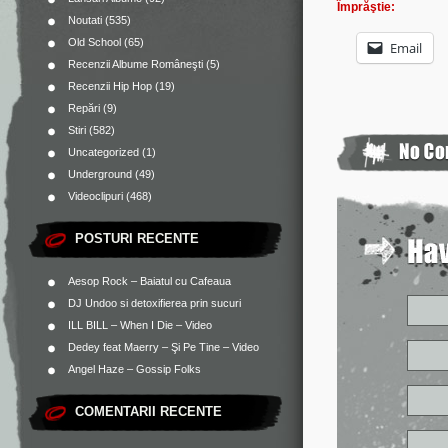
Împrăştie:
Noutati
(535)
Old School
(65)
Email
Recenzii Albume Româneşti
(5)
Recenzii Hip Hop
(19)
Repări
(9)
Stiri
(582)
Uncategorized
(1)
Underground
(49)
Videoclipuri
(468)
POSTURI RECENTE
Aesop Rock – Baiatul cu Cafeaua
DJ Undoo si detoxifierea prin sucuri
ILL BILL – When I Die – Video
Dedey feat Maerry – Şi Pe Tine – Video
Angel Haze – Gossip Folks
COMENTARII RECENTE