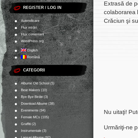
Extrasă de 
REGISTER / LOG IN
colaborarea 
Crăciun şi su
Autentificare
Flux intrări
Flux comentarii
WordPress.org
English
Română
CATEGORII
Albume Old School
(5)
Beat Makers
(10)
Bye Bye Birdie
(3)
Download Albume
(38)
Evenimente
(94)
Nu uitaţi! P
Female MCs
(105)
Graffiti
(2)
Urmăriţi-ne 
Instrumentale
(3)
Lansari Albume
(92)