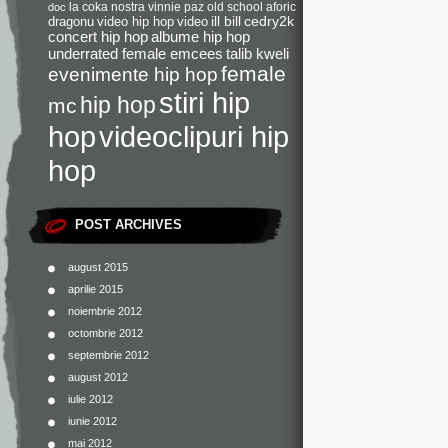
la coka nostra
vinnie paz
old school
aforic
doc
dragonu
video hip hop
video
ill bill
cedry2k
concert hip hop
albume hip hop
underrated female emcees
talib kweli
female
evenimente hip hop
stiri hip
hip hop
mc
videoclipuri hip
hop
hop
POST ARCHIVES
august 2015
aprilie 2015
noiembrie 2012
octombrie 2012
septembrie 2012
august 2012
iulie 2012
iunie 2012
mai 2012