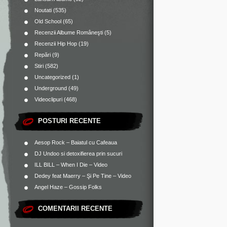
Noutati
(535)
Old School
(65)
Recenzii Albume Româneşti
(5)
Recenzii Hip Hop
(19)
Repări
(9)
Stiri
(582)
Uncategorized
(1)
Underground
(49)
Videoclipuri
(468)
POSTURI RECENTE
Aesop Rock – Baiatul cu Cafeaua
DJ Undoo si detoxifierea prin sucuri
ILL BILL – When I Die – Video
Dedey feat Maerry – Şi Pe Tine – Video
Angel Haze – Gossip Folks
COMENTARII RECENTE