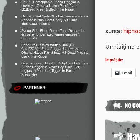
Cali P - Unstoppable - Zona Reggae
la
Lowkey – Obama Nation Part 2 feat.
M1(Dead Prez) & Black The Ripper
Mr. Levy feat Cedry2k - Lasi sau eroi - Zona
Reggae
la
Nanu feat Cedry2k I-Gura –
Identitatea nationala
sursa:
hiphop
Syster Sol - Bland Dom - Zona Reggae
la
din seria “Underrated female emcees”:
CLEO (23)
Urmăriţi-ne 
Dead Prez: It Was Written Dub (DJ
Child/PGM) | Zona Reggae
la
Lowkey –
Obama Nation Part 2 feat. M1(Dead Prez) &
Black The Ripper
Împrăştie:
General Levy - Murda - Dubplate / Little Lion
- Zona Reggae
la
Yasiin Bey (Mos Def) –
Niggas In Poorest (Niggas In Paris
Email
Freestyle)
PARTENERI