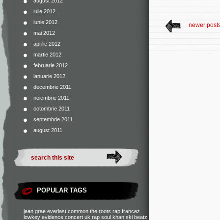
august 2012
iulie 2012
iunie 2012
newer post
mai 2012
aprilie 2012
martie 2012
februarie 2012
ianuarie 2012
decembrie 2011
noiembrie 2011
octombrie 2011
septembrie 2011
august 2011
POPULAR TAGS
jean grae
everlast
common
the roots
rap francez
lowkey
evidence
concert
uk rap
soul khan
ski beatz