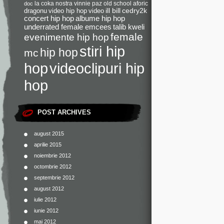
la coka nostra
vinnie paz
old school
aforic
doc
dragonu
video hip hop
video
ill bill
cedry2k
concert hip hop
albume hip hop
underrated female emcees
talib kweli
female
evenimente hip hop
stiri hip
hip hop
mc
videoclipuri hip
hop
hop
POST ARCHIVES
august 2015
aprilie 2015
noiembrie 2012
octombrie 2012
septembrie 2012
august 2012
iulie 2012
iunie 2012
mai 2012