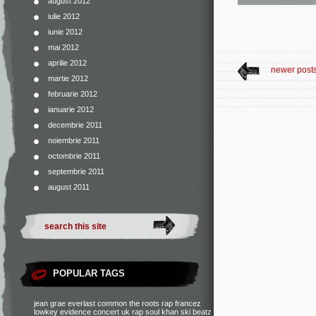
august 2012
iulie 2012
iunie 2012
mai 2012
aprilie 2012
newer post
martie 2012
februarie 2012
ianuarie 2012
decembrie 2011
noiembrie 2011
octombrie 2011
septembrie 2011
august 2011
POPULAR TAGS
jean grae
everlast
common
the roots
rap francez
lowkey
evidence
concert
uk rap
soul khan
ski beatz