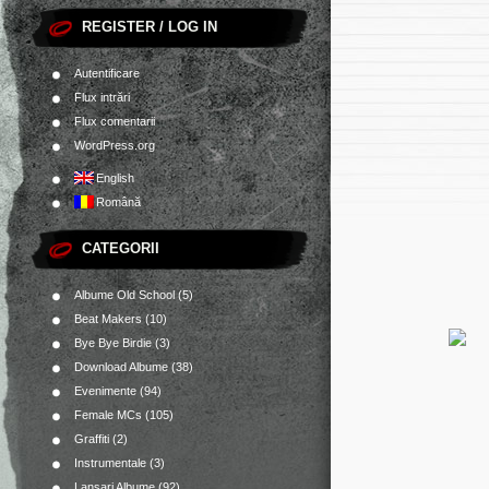
REGISTER / LOG IN
Autentificare
Flux intrări
Flux comentarii
WordPress.org
English
Română
CATEGORII
Albume Old School
(5)
Beat Makers
(10)
Bye Bye Birdie
(3)
Download Albume
(38)
Evenimente
(94)
Female MCs
(105)
Graffiti
(2)
Instrumentale
(3)
Lansari Albume
(92)