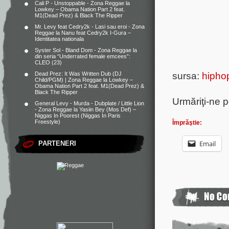
Cali P - Unstoppable - Zona Reggae
la
Lowkey – Obama Nation Part 2 feat.
M1(Dead Prez) & Black The Ripper
Mr. Levy feat Cedry2k - Lasi sau eroi - Zona
Reggae
la
Nanu feat Cedry2k I-Gura –
Identitatea nationala
Syster Sol - Bland Dom - Zona Reggae
la
din seria “Underrated female emcees”:
CLEO (23)
sursa:
hiphop
Dead Prez: It Was Written Dub (DJ
Child/PGM) | Zona Reggae
la
Lowkey –
Obama Nation Part 2 feat. M1(Dead Prez) &
Black The Ripper
Urmăriţi-ne 
General Levy - Murda - Dubplate / Little Lion
- Zona Reggae
la
Yasiin Bey (Mos Def) –
Niggas In Poorest (Niggas In Paris
Freestyle)
Împrăştie:
Email
PARTENERI