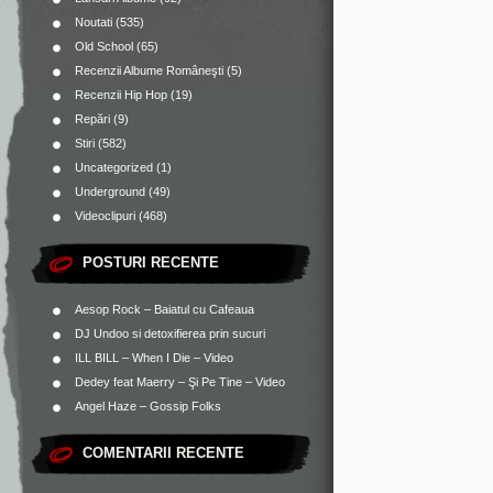
Noutati
(535)
Old School
(65)
Recenzii Albume Româneşti
(5)
Recenzii Hip Hop
(19)
Repări
(9)
Stiri
(582)
Uncategorized
(1)
Underground
(49)
Videoclipuri
(468)
POSTURI RECENTE
Aesop Rock – Baiatul cu Cafeaua
DJ Undoo si detoxifierea prin sucuri
ILL BILL – When I Die – Video
Dedey feat Maerry – Şi Pe Tine – Video
Angel Haze – Gossip Folks
COMENTARII RECENTE