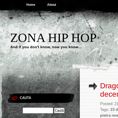
Home
About
ZONA HIP HOP
And if you don't know, now you know…
Drago
dece
CAUTA
Posted: 2
Tags:
23 
piatra ne