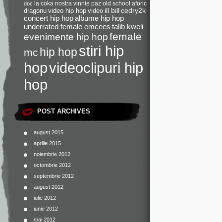
la coka nostra
vinnie paz
old school
aforic
doc
dragonu
video hip hop
video
ill bill
cedry2k
concert hip hop
albume hip hop
underrated female emcees
talib kweli
female
evenimente hip hop
stiri hip
hip hop
mc
videoclipuri hip
hop
hop
POST ARCHIVES
august 2015
aprilie 2015
noiembrie 2012
octombrie 2012
septembrie 2012
august 2012
iulie 2012
iunie 2012
mai 2012