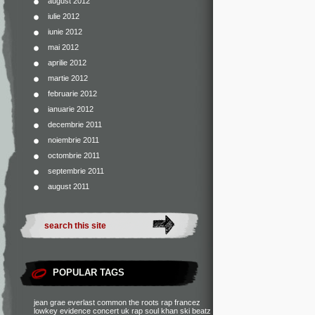
august 2012
iulie 2012
iunie 2012
mai 2012
aprilie 2012
martie 2012
februarie 2012
ianuarie 2012
decembrie 2011
noiembrie 2011
octombrie 2011
septembrie 2011
august 2011
POPULAR TAGS
jean grae
everlast
common
the roots
rap francez
lowkey
evidence
concert
uk rap
soul khan
ski beatz