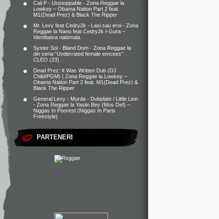
Cali P - Unstoppable - Zona Reggae
la
Lowkey – Obama Nation Part 2 feat.
M1(Dead Prez) & Black The Ripper
Mr. Levy feat Cedry2k - Lasi sau eroi - Zona
Reggae
la
Nanu feat Cedry2k I-Gura –
Identitatea nationala
Syster Sol - Bland Dom - Zona Reggae
la
din seria “Underrated female emcees”:
CLEO (23)
Dead Prez: It Was Written Dub (DJ
Child/PGM) | Zona Reggae
la
Lowkey –
Obama Nation Part 2 feat. M1(Dead Prez) &
Black The Ripper
General Levy - Murda - Dubplate / Little Lion
- Zona Reggae
la
Yasiin Bey (Mos Def) –
Niggas In Poorest (Niggas In Paris
Freestyle)
PARTENERI