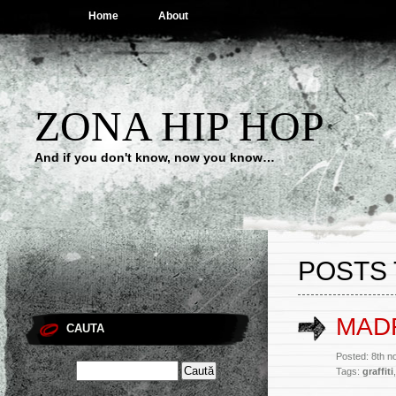
Home
About
ZONA HIP HOP
And if you don't know, now you know…
POSTS 
MADR
CAUTA
Posted: 8th n
Tags:
graffiti