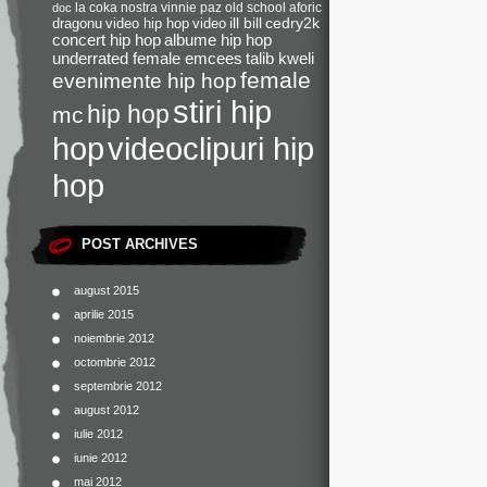
la coka nostra
vinnie paz
old school
aforic
doc
dragonu
video hip hop
video
ill bill
cedry2k
concert hip hop
albume hip hop
underrated female emcees
talib kweli
female
evenimente hip hop
stiri hip
hip hop
mc
videoclipuri hip
hop
hop
POST ARCHIVES
august 2015
aprilie 2015
noiembrie 2012
octombrie 2012
septembrie 2012
august 2012
iulie 2012
iunie 2012
mai 2012