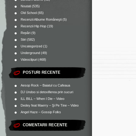
Noutati
(535)
Old School
(65)
Recenzii Albume Româneşti
(5)
Recenzii Hip Hop
(19)
Repări
(9)
Stiri
(582)
Uncategorized
(1)
Underground
(49)
Videoclipuri
(468)
POSTURI RECENTE
Aesop Rock – Baiatul cu Cafeaua
DJ Undoo si detoxifierea prin sucuri
ILL BILL – When I Die – Video
Dedey feat Maerry – Şi Pe Tine – Video
Angel Haze – Gossip Folks
COMENTARII RECENTE