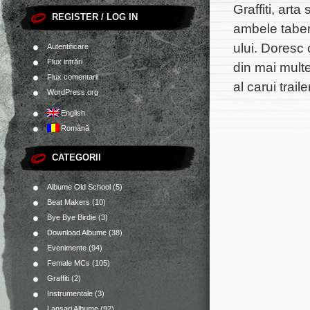
Graffiti, ar
REGISTER / LOG IN
ambele tabere
ului. Doresc 
Autentificare
Flux intrări
din mai mult
Flux comentarii
al carui trai
WordPress.org
English
Română
CATEGORII
Albume Old School
(5)
Beat Makers
(10)
Bye Bye Birdie
(3)
Download Albume
(38)
Evenimente
(94)
Female MCs
(105)
Graffiti
(2)
Instrumentale
(3)
Lansari Albume
(92)