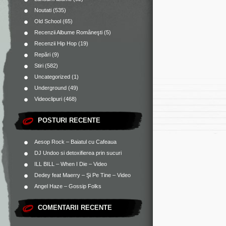
Noutati
(535)
Old School
(65)
Recenzii Albume Româneşti
(5)
Recenzii Hip Hop
(19)
Repări
(9)
Stiri
(582)
Uncategorized
(1)
Underground
(49)
Videoclipuri
(468)
POSTURI RECENTE
Aesop Rock – Baiatul cu Cafeaua
DJ Undoo si detoxifierea prin sucuri
ILL BILL – When I Die – Video
Dedey feat Maerry – Şi Pe Tine – Video
Angel Haze – Gossip Folks
COMENTARII RECENTE