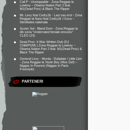
Cali P - Unstoppable - Zona Reggae
la
Lowkey – Obama Nation Part 2 feat.
M1(Dead Prez) & Black The Ripper
Mr. Levy feat Cedry2k - Lasi sau eroi - Zona
Reggae
la
Nanu feat Cedry2k I-Gura –
Identitatea nationala
Syster Sol - Bland Dom - Zona Reggae
la
din seria “Underrated female emcees”:
CLEO (23)
Dead Prez: It Was Written Dub (DJ
Child/PGM) | Zona Reggae
la
Lowkey –
Obama Nation Part 2 feat. M1(Dead Prez) &
Black The Ripper
General Levy - Murda - Dubplate / Little Lion
- Zona Reggae
la
Yasiin Bey (Mos Def) –
Niggas In Poorest (Niggas In Paris
Freestyle)
PARTENERI