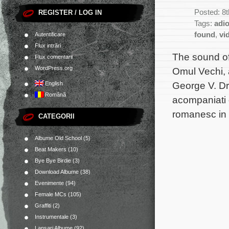
Posted: 8
REGISTER / LOG IN
Tags:
adi
found
,
vi
Autentificare
Flux intrări
The sound of
Flux comentarii
WordPress.org
Omul Vechi, a
George V. Dr
English
Română
acompaniati 
romanesc in
CATEGORII
Albume Old School
(5)
Beat Makers
(10)
Bye Bye Birdie
(3)
Download Albume
(38)
Evenimente
(94)
Female MCs
(105)
Graffiti
(2)
Instrumentale
(3)
Lansari Albume
(92)