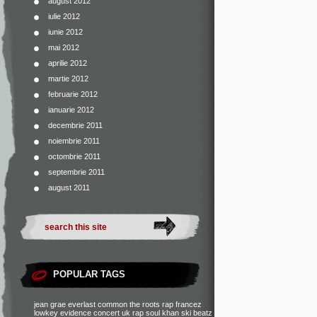
august 2012
iulie 2012
iunie 2012
mai 2012
aprilie 2012
martie 2012
februarie 2012
ianuarie 2012
decembrie 2011
noiembrie 2011
octombrie 2011
septembrie 2011
august 2011
POPULAR TAGS
jean grae
everlast
common
the roots
rap francez
lowkey
evidence
concert
uk rap
soul khan
ski beatz