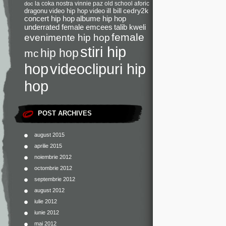
la coka nostra
vinnie paz
old school
aforic
doc
dragonu
video hip hop
video
ill bill
cedry2k
concert hip hop
albume hip hop
underrated female emcees
talib kweli
female
evenimente hip hop
stiri hip
hip hop
mc
videoclipuri hip
hop
hop
POST ARCHIVES
august 2015
aprilie 2015
noiembrie 2012
octombrie 2012
septembrie 2012
august 2012
iulie 2012
iunie 2012
mai 2012