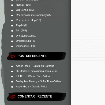
Noutati
(535)
Old School
(65)
Recenzii Albume Româneşti
(5)
Recenzii Hip Hop
(19)
Repări
(9)
Stiri
(582)
Uncategorized
(1)
Underground
(49)
Videoclipuri
(468)
POSTURI RECENTE
Aesop Rock – Baiatul cu Cafeaua
DJ Undoo si detoxifierea prin sucuri
ILL BILL – When I Die – Video
Dedey feat Maerry – Şi Pe Tine – Video
Angel Haze – Gossip Folks
COMENTARII RECENTE