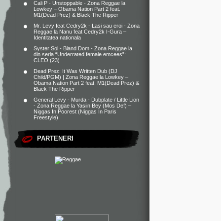
Cali P - Unstoppable - Zona Reggae
la
Lowkey – Obama Nation Part 2 feat.
M1(Dead Prez) & Black The Ripper
Mr. Levy feat Cedry2k - Lasi sau eroi - Zona
Reggae
la
Nanu feat Cedry2k I-Gura –
Identitatea nationala
Syster Sol - Bland Dom - Zona Reggae
la
din seria “Underrated female emcees”:
CLEO (23)
Dead Prez: It Was Written Dub (DJ
Child/PGM) | Zona Reggae
la
Lowkey –
Obama Nation Part 2 feat. M1(Dead Prez) &
Black The Ripper
General Levy - Murda - Dubplate / Little Lion
- Zona Reggae
la
Yasiin Bey (Mos Def) –
Niggas In Poorest (Niggas In Paris
Freestyle)
PARTENERI