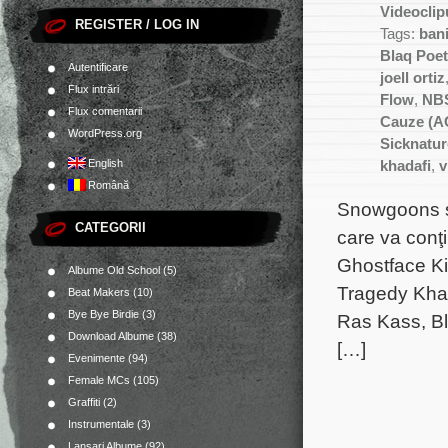
Videoclip
REGISTER / LOG IN
Tags:
ban
Blaq Poet
Autentificare
joell ortiz
Flux intrări
Flow
,
NB
Flux comentarii
Cauze (A
WordPress.org
Sicknatur
English
khadafi
,
v
Română
Snowgoons s
CATEGORII
care va conţ
Ghostface Kill
Albume Old School
(5)
Tragedy Khad
Beat Makers
(10)
Bye Bye Birdie
(3)
Ras Kass, B
Download Albume
(38)
[…]
Evenimente
(94)
Female MCs
(105)
Graffiti
(2)
Instrumentale
(3)
Lansari Albume
(92)