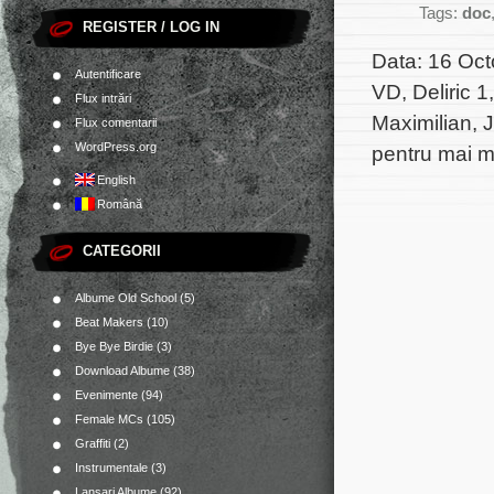
Tags:
doc
REGISTER / LOG IN
Data: 16 Octo
Autentificare
VD, Deliric 
Flux intrări
Maximilian, 
Flux comentarii
WordPress.org
pentru mai m
English
Română
CATEGORII
Albume Old School
(5)
Beat Makers
(10)
Bye Bye Birdie
(3)
Download Albume
(38)
Evenimente
(94)
Female MCs
(105)
Graffiti
(2)
Instrumentale
(3)
Lansari Albume
(92)