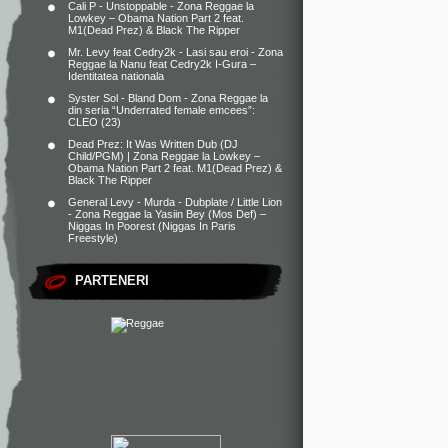
Cali P - Unstoppable - Zona Reggae
la
Lowkey – Obama Nation Part 2 feat.
M1(Dead Prez) & Black The Ripper
Mr. Levy feat Cedry2k - Lasi sau eroi - Zona
Reggae
la
Nanu feat Cedry2k I-Gura –
Identitatea nationala
Syster Sol - Bland Dom - Zona Reggae
la
din seria “Underrated female emcees”:
CLEO (23)
Dead Prez: It Was Written Dub (DJ
Child/PGM) | Zona Reggae
la
Lowkey –
Obama Nation Part 2 feat. M1(Dead Prez) &
Black The Ripper
General Levy - Murda - Dubplate / Little Lion
- Zona Reggae
la
Yasiin Bey (Mos Def) –
Niggas In Poorest (Niggas In Paris
Freestyle)
PARTENERI