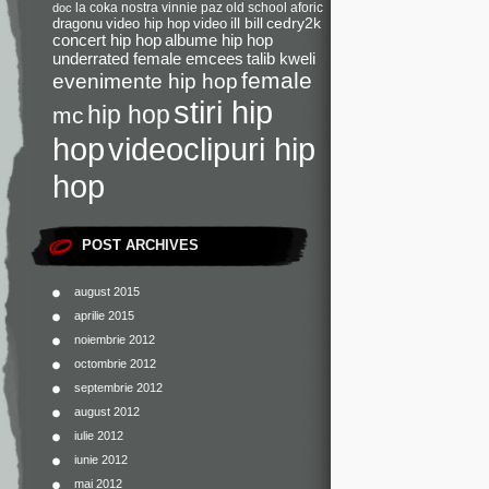
la coka nostra
vinnie paz
old school
aforic
doc
dragonu
video hip hop
video
ill bill
cedry2k
concert hip hop
albume hip hop
underrated female emcees
talib kweli
female
evenimente hip hop
stiri hip
hip hop
mc
videoclipuri hip
hop
hop
POST ARCHIVES
august 2015
aprilie 2015
noiembrie 2012
octombrie 2012
septembrie 2012
august 2012
iulie 2012
iunie 2012
mai 2012