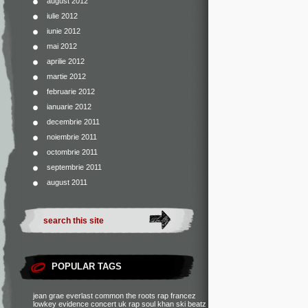
august 2012
iulie 2012
iunie 2012
mai 2012
aprilie 2012
martie 2012
februarie 2012
ianuarie 2012
decembrie 2011
noiembrie 2011
octombrie 2011
septembrie 2011
august 2011
POPULAR TAGS
jean grae
everlast
common
the roots
rap francez
lowkey
evidence
concert
uk rap
soul khan
ski beatz