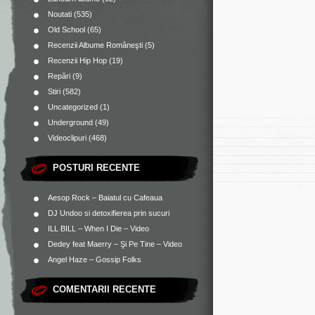
Noutati
(535)
Old School
(65)
Recenzii Albume Româneşti
(5)
Recenzii Hip Hop
(19)
Repări
(9)
Stiri
(582)
Uncategorized
(1)
Underground
(49)
Videoclipuri
(468)
POSTURI RECENTE
Aesop Rock – Baiatul cu Cafeaua
DJ Undoo si detoxifierea prin sucuri
ILL BILL – When I Die – Video
Dedey feat Maerry – Şi Pe Tine – Video
Angel Haze – Gossip Folks
COMENTARII RECENTE