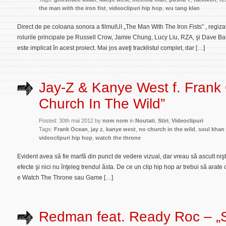
the man with the iron fist
,
videoclipuri hip hop
,
wu tang klan
Direct de pe coloana sonora a filmulUI „The Man With The Iron Fists” , regizat 
rolurile principale pe Russell Crow, Jamie Chung, Lucy Liu, RZA, şi Dave Ba
este implicat în acest proiect. Mai jos aveţi tracklistul complet, dar […]
Jay-Z & Kanye West f. Frank
Church In The Wild”
Posted: 30th mai 2012 by
nom nom
in
Noutati
,
Stiri
,
Videoclipuri
Tags:
Frank Ocean
,
jay z
,
kanye west
,
no church in the wild
,
soul khan 
videoclipuri hip hop
,
watch the throne
Evident avea să fie marfă din punct de vedere vizual, dar vreau să ascult niş
efecte şi nici nu înţeleg trendul ăsta. De ce un clip hip hop ar trebui să arate 
e Watch The Throne sau Game […]
Redman feat. Ready Roc – „