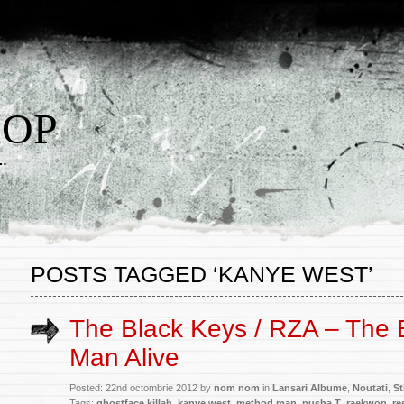
HOP
w…
POSTS TAGGED ‘KANYE WEST’
The Black Keys / RZA – The
Man Alive
Posted: 22nd octombrie 2012 by
nom nom
in
Lansari Albume
,
Noutati
,
St
Tags:
ghostface killah
,
kanye west
,
method man
,
pusha T
,
raekwon
,
re