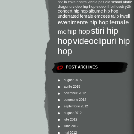
la coka nostra
vinnie paz
old school
aforic
doc
dragonu
video hip hop
video
ill bill
cedry2k
concert hip hop
albume hip hop
underrated female emcees
talib kweli
female
evenimente hip hop
stiri hip
hip hop
mc
videoclipuri hip
hop
hop
POST ARCHIVES
august 2015
aprilie 2015
noiembrie 2012
octombrie 2012
septembrie 2012
august 2012
iulie 2012
iunie 2012
mai 2012