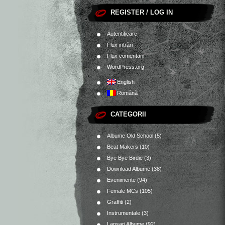
REGISTER / LOG IN
Autentificare
Flux intrări
Flux comentarii
WordPress.org
English
Română
CATEGORII
Albume Old School
(5)
Beat Makers
(10)
Bye Bye Birdie
(3)
Download Albume
(38)
Evenimente
(94)
Female MCs
(105)
Graffiti
(2)
Instrumentale
(3)
Lansari Albume
(92)