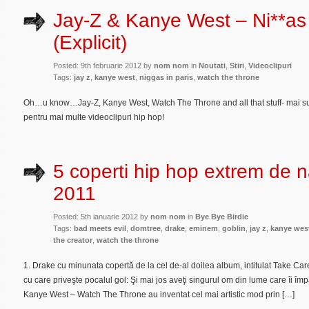
Jay-Z & Kanye West – Ni**as 
(Explicit)
Posted: 9th februarie 2012 by
nom nom
in
Noutati
,
Stiri
,
Videoclipuri
Tags:
jay z
,
kanye west
,
niggas in paris
,
watch the throne
Oh…u know…Jay-Z, Kanye West, Watch The Throne and all that stuff- mai sus 
pentru mai multe videoclipuri hip hop!
5 coperti hip hop extrem de 
2011
Posted: 5th ianuarie 2012 by
nom nom
in
Bye Bye Birdie
Tags:
bad meets evil
,
domtree
,
drake
,
eminem
,
goblin
,
jay z
,
kanye wes
the creator
,
watch the throne
1. Drake cu minunata copertă de la cel de-al doilea album, intitulat Take Ca
cu care priveşte pocalul gol: Şi mai jos aveţi singurul om din lume care îi împă
Kanye West – Watch The Throne au inventat cel mai artistic mod prin […]