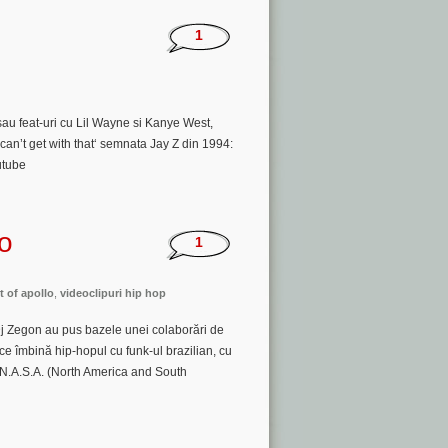
1
sau feat-uri cu Lil Wayne si Kanye West,
I can’t get with that‘ semnata Jay Z din 1994:
utube
lo
1
it of apollo
,
videoclipuri hip hop
 Dj Zegon au pus bazele unei colaborări de
e îmbină hip-hopul cu funk-ul brazilian, cu
 N.A.S.A. (North America and South