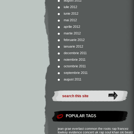
august 2012
iulie 2012
iunie 2012
mai 2012
aprilie 2012
martie 2012
februarie 2012
ianuarie 2012
decembrie 2011
noiembrie 2011
octombrie 2011
septembrie 2011
august 2011
POPULAR TAGS
jean grae
everlast
common
the roots
rap francez
lowkey
evidence
concert
uk rap
soul khan
ski beatz