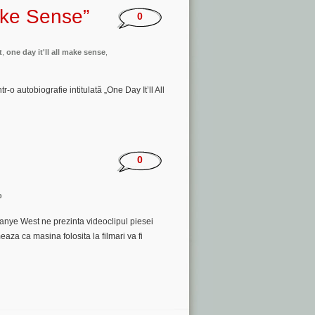
ake Sense”
0
t
,
one day it'll all make sense
,
-o autobiografie intitulată „One Day It’ll All
0
p
Kanye West ne prezinta videoclipul piesei
meaza ca masina folosita la filmari va fi