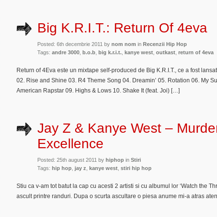
Big K.R.I.T.: Return Of 4eva
Posted: 6th decembrie 2011 by
nom nom
in
Recenzii Hip Hop
Tags:
andre 3000
,
b.o.b
,
big k.r.i.t.
,
kanye west
,
outkast
,
return of 4eva
Return of 4Eva este un mixtape self-produced de Big K.R.I.T., ce a fost lansat
02. Rise and Shine 03. R4 Theme Song 04. Dreamin’ 05. Rotation 06. My Su
American Rapstar 09. Highs & Lows 10. Shake It (feat. Joi) […]
Jay Z & Kanye West – Murder
Excellence
Posted: 25th august 2011 by
hiphop
in
Stiri
Tags:
hip hop
,
jay z
,
kanye west
,
stiri hip hop
Stiu ca v-am tot batut la cap cu acesti 2 artisti si cu albumul lor ‘Watch the T
ascult printre randuri. Dupa o scurta ascultare o piesa anume mi-a atras aten