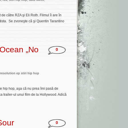
de către RZA şi Eli Roth. Filmul îi are în
tista. Se zvoneşte că şi Quentin Tarantino
 Ocean „No
0
resolution ep stiri hip hop
te hip hop, aşa că nu prea îmi pasă de
ca trailer-ul unui film de la Hollywood. Adică
Sour
0