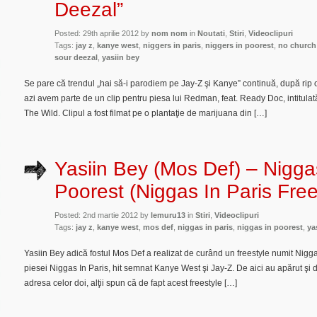
Deezal”
Posted: 29th aprilie 2012 by
nom nom
in
Noutati
,
Stiri
,
Videoclipuri
Tags:
jay z
,
kanye west
,
niggers in paris
,
niggers in poorest
,
no church 
sour deezal
,
yasiin bey
Se pare că trendul „hai să-i parodiem pe Jay-Z şi Kanye” continuă, după rip o
azi avem parte de un clip pentru piesa lui Redman, feat. Ready Doc, intitula
The Wild. Clipul a fost filmat pe o plantaţie de marijuana din […]
Yasiin Bey (Mos Def) – Nigga
Poorest (Niggas In Paris Free
Posted: 2nd martie 2012 by
lemuru13
in
Stiri
,
Videoclipuri
Tags:
jay z
,
kanye west
,
mos def
,
niggas in paris
,
niggas in poorest
,
ya
Yasiin Bey adică fostul Mos Def a realizat de curând un freestyle numit Nigga
piesei Niggas In Paris, hit semnat Kanye West şi Jay-Z. De aici au apărut şi dis
adresa celor doi, alţii spun că de fapt acest freestyle […]