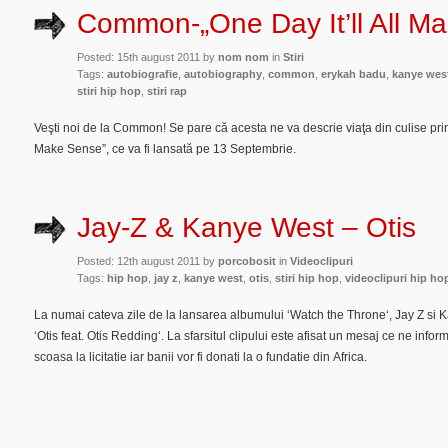
Common-„One Day It’ll All M
Posted: 15th august 2011 by
nom nom
in
Stiri
Tags:
autobiografie
,
autobiography
,
common
,
erykah badu
,
kanye wes
stiri hip hop
,
stiri rap
Veşti noi de la Common! Se pare că acesta ne va descrie viaţa din culise printr
Make Sense”, ce va fi lansată pe 13 Septembrie.
Jay-Z & Kanye West – Otis
Posted: 12th august 2011 by
porcobosit
in
Videoclipuri
Tags:
hip hop
,
jay z
,
kanye west
,
otis
,
stiri hip hop
,
videoclipuri hip ho
La numai cateva zile de la lansarea albumului ‘Watch the Throne‘, Jay Z si 
‘Otis feat. Otis Redding‘. La sfarsitul clipului este afisat un mesaj ce ne infor
scoasa la licitatie iar banii vor fi donati la o fundatie din Africa.