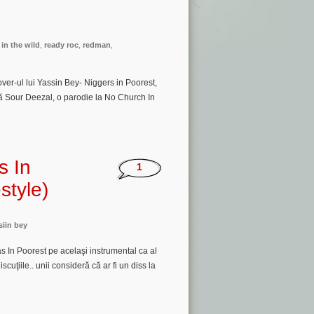
in the wild
,
ready roc
,
redman
,
ver-ul lui Yassin Bey- Niggers in Poorest,
tă Sour Deezal, o parodie la No Church In
s In
1
style)
siin bey
s In Poorest pe acelaşi instrumental ca al
cuţiile.. unii consideră că ar fi un diss la