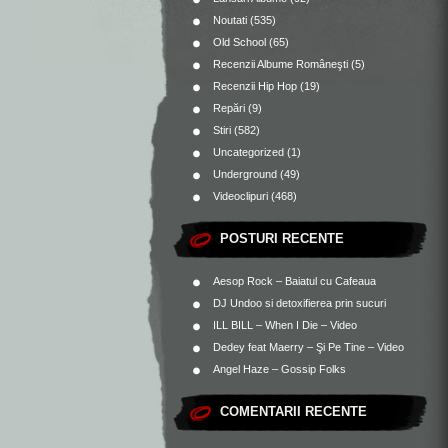
Noutati
(535)
Old School
(65)
Recenzii Albume Româneşti
(5)
Recenzii Hip Hop
(19)
Repări
(9)
Stiri
(582)
Uncategorized
(1)
Underground
(49)
Videoclipuri
(468)
POSTURI RECENTE
Aesop Rock – Baiatul cu Cafeaua
DJ Undoo si detoxifierea prin sucuri
ILL BILL – When I Die – Video
Dedey feat Maerry – Şi Pe Tine – Video
Angel Haze – Gossip Folks
COMENTARII RECENTE