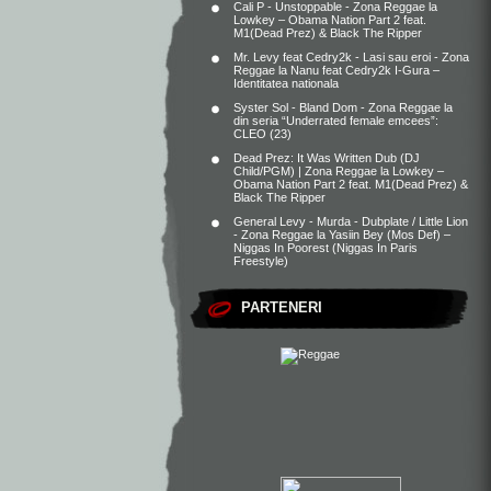
Cali P - Unstoppable - Zona Reggae
la
Lowkey – Obama Nation Part 2 feat.
M1(Dead Prez) & Black The Ripper
Mr. Levy feat Cedry2k - Lasi sau eroi - Zona
Reggae
la
Nanu feat Cedry2k I-Gura –
Identitatea nationala
Syster Sol - Bland Dom - Zona Reggae
la
din seria “Underrated female emcees”:
CLEO (23)
Dead Prez: It Was Written Dub (DJ
Child/PGM) | Zona Reggae
la
Lowkey –
Obama Nation Part 2 feat. M1(Dead Prez) &
Black The Ripper
General Levy - Murda - Dubplate / Little Lion
- Zona Reggae
la
Yasiin Bey (Mos Def) –
Niggas In Poorest (Niggas In Paris
Freestyle)
PARTENERI