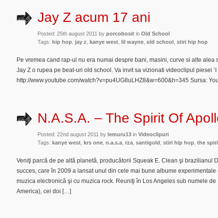
Jay Z acum 17 ani
Posted: 25th august 2011 by
porcobosit
in
Old School
Tags:
hip hop
,
jay z
,
kanye west
,
lil wayne
,
old school
,
stiri hip hop
Pe vremea cand rap-ul nu era numai despre bani, masini, curve si alte alea 
Jay Z o rupea pe beat-uri old school. Va invit sa vizionati videoclipul piesei ‘
http://www.youtube.com/watch?v=pu4UG8uLHZ8&w=600&h=345 Sursa: Yo
N.A.S.A. – The Spirit Of Apol
Posted: 22nd august 2011 by
lemuru13
in
Videoclipuri
Tags:
kanye west
,
krs one
,
n.a.s.a
,
rza
,
santigold
,
stiri hip hop
,
the spir
Veniţi parcă de pe altă planetă, producătorii Squeak E. Clean şi brazilianul
succes, care în 2009 a lansat unul din cele mai bune albume experimentale c
muzica electronică şi cu muzica rock. Reuniţi în Los Angeles sub numele de
America), cei doi […]