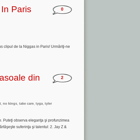
In Paris
0
clipul de la Niggas in Paris! Urmăriţi-ne
nasoale din
2
t
,
no kings
,
take care
,
tyga
,
tyler
re. Puteţi observa eleganţa şi profunzimea
rtăşeşte suferinţa şi talentul: 2. Jay Z &