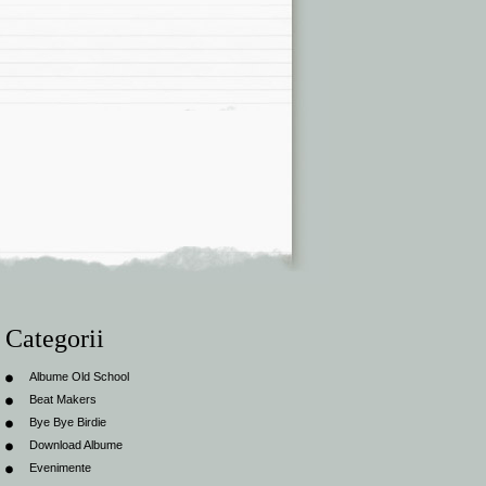
Categorii
Albume Old School
Beat Makers
Bye Bye Birdie
Download Albume
Evenimente