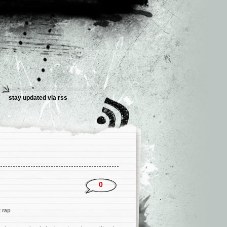
stay updated via
rss
0
 rap