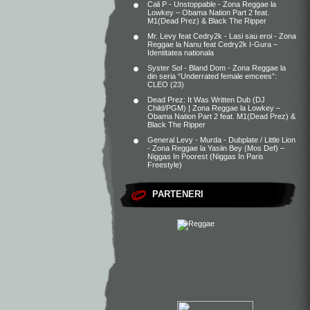
Cali P - Unstoppable - Zona Reggae
la
Lowkey – Obama Nation Part 2 feat.
M1(Dead Prez) & Black The Ripper
Mr. Levy feat Cedry2k - Lasi sau eroi - Zona
Reggae
la
Nanu feat Cedry2k I-Gura –
Identitatea nationala
Syster Sol - Bland Dom - Zona Reggae
la
din seria “Underrated female emcees”:
CLEO (23)
Dead Prez: It Was Written Dub (DJ
Child/PGM) | Zona Reggae
la
Lowkey –
Obama Nation Part 2 feat. M1(Dead Prez) &
Black The Ripper
General Levy - Murda - Dubplate / Little Lion
- Zona Reggae
la
Yasiin Bey (Mos Def) –
Niggas In Poorest (Niggas In Paris
Freestyle)
PARTENERI