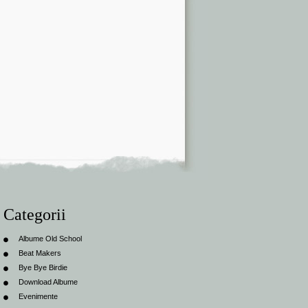
Categorii
Albume Old School
Beat Makers
Bye Bye Birdie
Download Albume
Evenimente