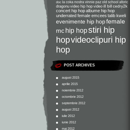
la coka nostra
vinnie paz
old school
aforic
doc
dragonu
video hip hop
video
ill bill
cedry2k
concert hip hop
albume hip hop
underrated female emcees
talib kweli
female
evenimente hip hop
stiri hip
hip hop
mc
videoclipuri hip
hop
hop
POST ARCHIVES
august 2015
aprilie 2015
noiembrie 2012
octombrie 2012
septembrie 2012
august 2012
iulie 2012
iunie 2012
mai 2012