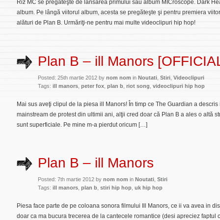
Riz MC se pregăteşte de lansarea primului său album MICroscope. Dark Hearts
album. Pe lângă viitorul album, acesta se pregăteşte şi pentru premiera viitor
alături de Plan B. Urmăriţi-ne pentru mai multe videoclipuri hip hop!
Plan B – ill Manors [OFFICI
Posted: 25th martie 2012 by
nom nom
in
Noutati
,
Stiri
,
Videoclipuri
Tags:
ill manors
,
peter fox
,
plan b
,
riot song
,
videoclipuri hip hop
Mai sus aveţi clipul de la piesa ill Manors! În timp ce The Guardian a descris
mainstream de protest din ultimii ani, alţii cred doar că Plan B a ales o altă st
sunt superficiale. Pe mine m-a pierdut oricum […]
Plan B – ill Manors
Posted: 7th martie 2012 by
nom nom
in
Noutati
,
Stiri
Tags:
ill manors
,
plan b
,
stiri hip hop
,
uk hip hop
Piesa face parte de pe coloana sonora filmului Ill Manors, ce ii va avea in dis
doar ca ma bucura trecerea de la cantecele romantice (desi apreciez faptul ca