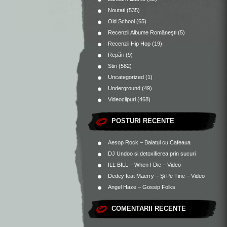
Noutati
(535)
Old School
(65)
Recenzii Albume Româneşti
(5)
Recenzii Hip Hop
(19)
Repări
(9)
Stiri
(582)
Uncategorized
(1)
Underground
(49)
Videoclipuri
(468)
POSTURI RECENTE
Aesop Rock – Baiatul cu Cafeaua
DJ Undoo si detoxifierea prin sucuri
ILL BILL – When I Die – Video
Dedey feat Maerry – Şi Pe Tine – Video
Angel Haze – Gossip Folks
COMENTARII RECENTE