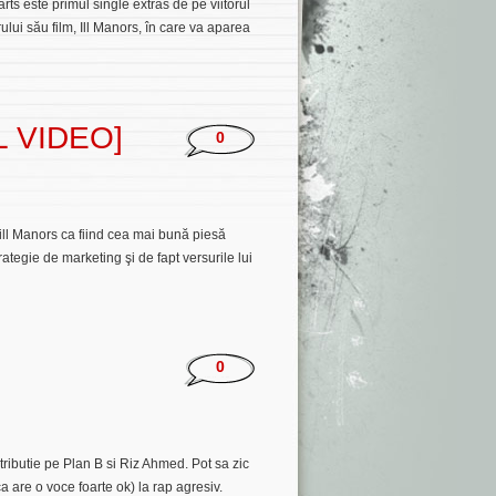
 este primul single extras de pe viitorul
ului său film, Ill Manors, în care va aparea
AL VIDEO]
0
 ill Manors ca fiind cea mai bună piesă
rategie de marketing şi de fapt versurile lui
0
tributie pe Plan B si Riz Ahmed. Pot sa zic
 are o voce foarte ok) la rap agresiv.