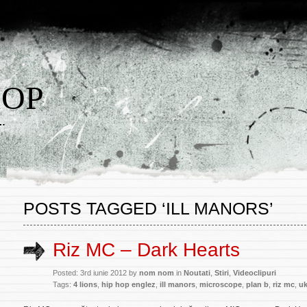
HOP
w…
POSTS TAGGED ‘ILL MANORS’
Riz MC – Dark Hearts
Posted: 3rd iunie 2012 by
nom nom
in
Noutati
,
Stiri
,
Videoclipuri
Tags:
4 lions
,
hip hop englez
,
ill manors
,
microscope
,
plan b
,
riz mc
,
uk