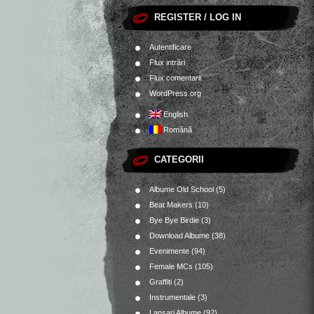
REGISTER / LOG IN
Autentificare
Flux intrări
Flux comentarii
WordPress.org
English
Română
CATEGORII
Albume Old School
(5)
Beat Makers
(10)
Bye Bye Birdie
(3)
Download Albume
(38)
Evenimente
(94)
Female MCs
(105)
Graffiti
(2)
Instrumentale
(3)
Lansari Albume
(92)