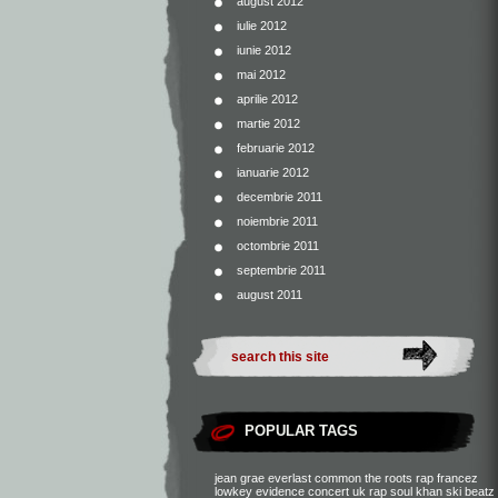
august 2012
iulie 2012
iunie 2012
mai 2012
aprilie 2012
martie 2012
februarie 2012
ianuarie 2012
decembrie 2011
noiembrie 2011
octombrie 2011
septembrie 2011
august 2011
POPULAR TAGS
jean grae
everlast
common
the roots
rap francez
lowkey
evidence
concert
uk rap
soul khan
ski beatz