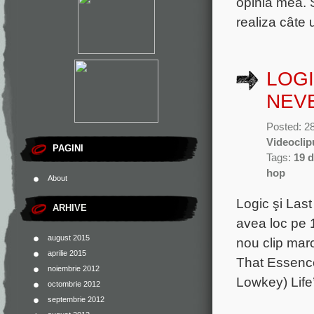
opinia mea. 
realiza câte 
LOGI
NEV
Posted: 2
Videoclip
PAGINI
Tags:
19 
hop
About
Logic şi Las
ARHIVE
avea loc pe 
august 2015
nou clip mar
aprilie 2015
That Essence 
noiembrie 2012
Lowkey) Life
octombrie 2012
septembrie 2012