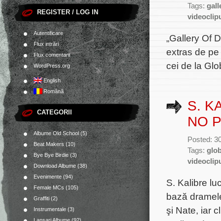
Tags:
gall
REGISTER / LOG IN
videoclip
Autentificare
„Gallery Of D
Flux intrări
extras de pe
Flux comentarii
cei de la Glo
WordPress.org
English
Română
S. K
CATEGORII
NO 
Albume Old School
(5)
Posted: 3
Beat Makers
(10)
Tags:
glob
Bye Bye Birdie
(3)
videoclip
Download Albume
(38)
Evenimente
(94)
S. Kalibre lu
Female MCs
(105)
bază dramele
Graffiti
(2)
şi Nate, iar 
Instrumentale
(3)
Lansari Albume
(92)