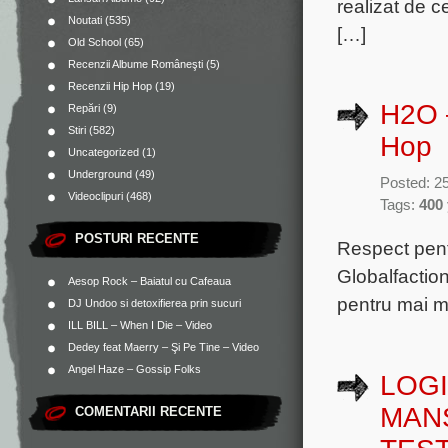
realizat de c
Noutati
(535)
[…]
Old School
(65)
Recenzii Albume Româneşti
(5)
Recenzii Hip Hop
(19)
H2O 
Repări
(9)
Stiri
(582)
Hop
Uncategorized
(1)
Underground
(49)
Posted: 25
Videoclipuri
(468)
Tags:
400
POSTURI RECENTE
Respect pentr
Globalfaction
Aesop Rock – Baiatul cu Cafeaua
pentru mai mu
DJ Undoo si detoxifierea prin sucuri
ILL BILL – When I Die – Video
Dedey feat Maerry – Şi Pe Tine – Video
Angel Haze – Gossip Folks
LOGI
MANS
COMENTARII RECENTE