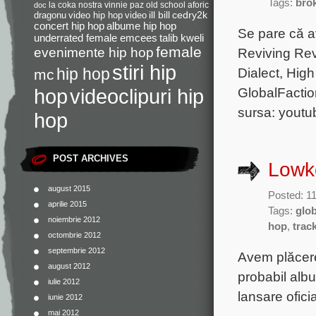
Tags:
brok
la coka nostra
vinnie paz
old school
aforic
doc
dragonu
video hip hop
video
ill bill
cedry2k
concert hip hop
albume hip hop
Se pare că a
underrated female emcees
talib kweli
female
evenimente hip hop
Reviving Rev
stiri hip
hip hop
Dialect, High
mc
videoclipuri hip
GlobalFacti
hop
sursa: youtub
hop
POST ARCHIVES
Lowke
august 2015
Posted: 1
aprilie 2015
Tags:
glob
noiembrie 2012
hop
,
track
octombrie 2012
septembrie 2012
Avem plăcere
august 2012
probabil alb
iulie 2012
lansare ofici
iunie 2012
mai 2012