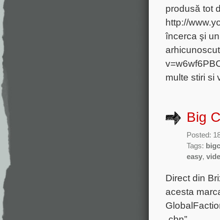
produsă tot 
http://www.y
încerca şi u
arhicunoscu
v=w6wf6PBCF
multe stiri si
Big 
Posted: 1
Tags:
big
easy
,
vide
Direct din Br
acesta marca
GlobalFaction
„cbn”.