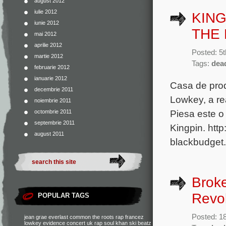
august 2012
iulie 2012
KING
iunie 2012
THE 
mai 2012
aprilie 2012
Posted: 5
martie 2012
Tags:
dea
februarie 2012
ianuarie 2012
Casa de prod
decembrie 2011
Lowkey, a re
noiembrie 2011
Piesa este o
octombrie 2011
septembrie 2011
Kingpin. ht
august 2011
blackbudget.
Broke
Revol
POPULAR TAGS
Posted: 1
jean grae
everlast
common
the roots
rap francez
lowkey
evidence
concert
uk rap
soul khan
ski beatz