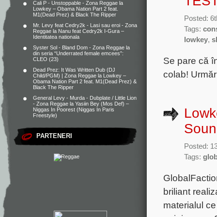
TES
Cali P - Unstoppable - Zona Reggae
la
Lowkey – Obama Nation Part 2 feat.
M1(Dead Prez) & Black The Ripper
Posted: 6t
Mr. Levy feat Cedry2k - Lasi sau eroi - Zona
Tags:
con
Reggae
la
Nanu feat Cedry2k I-Gura –
Identitatea nationala
lowkey
,
s
Syster Sol - Bland Dom - Zona Reggae
la
din seria “Underrated female emcees”:
Se pare că î
CLEO (23)
Dead Prez: It Was Written Dub (DJ
colab! Urmări
Child/PGM) | Zona Reggae
la
Lowkey –
Obama Nation Part 2 feat. M1(Dead Prez) &
Black The Ripper
General Levy - Murda - Dubplate / Little Lion
- Zona Reggae
la
Yasiin Bey (Mos Def) –
Lowke
Niggas In Poorest (Niggas In Paris
Freestyle)
Sound
PARTENERI
Posted: 1
Tags:
glob
GlobalFactio
briliant real
materialul c