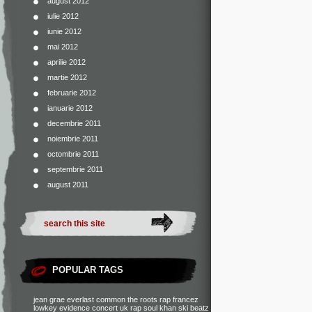
august 2012
iulie 2012
iunie 2012
mai 2012
aprilie 2012
martie 2012
februarie 2012
ianuarie 2012
decembrie 2011
noiembrie 2011
octombrie 2011
septembrie 2011
august 2011
POPULAR TAGS
jean grae
everlast
common
the roots
rap francez
lowkey
evidence
concert
uk rap
soul khan
ski beatz