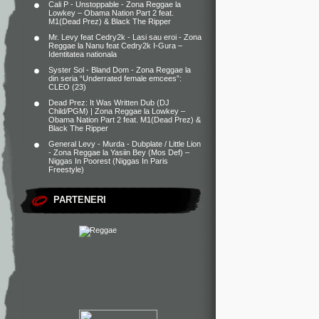
Cali P - Unstoppable - Zona Reggae
la
Lowkey – Obama Nation Part 2 feat.
M1(Dead Prez) & Black The Ripper
Mr. Levy feat Cedry2k - Lasi sau eroi - Zona
Reggae
la
Nanu feat Cedry2k I-Gura –
Identitatea nationala
Syster Sol - Bland Dom - Zona Reggae
la
din seria “Underrated female emcees”:
CLEO (23)
Dead Prez: It Was Written Dub (DJ
Child/PGM) | Zona Reggae
la
Lowkey –
Obama Nation Part 2 feat. M1(Dead Prez) &
Black The Ripper
General Levy - Murda - Dubplate / Little Lion
- Zona Reggae
la
Yasiin Bey (Mos Def) –
Niggas In Poorest (Niggas In Paris
Freestyle)
PARTENERI