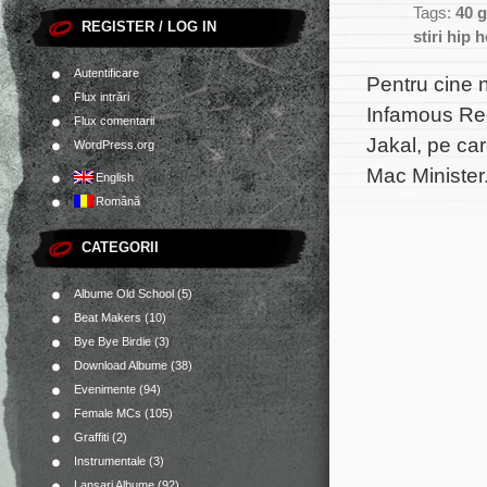
Tags:
40 g
REGISTER / LOG IN
stiri hip 
Autentificare
Pentru cine 
Flux intrări
Infamous Rec
Flux comentarii
Jakal, pe car
WordPress.org
Mac Minister
English
Română
CATEGORII
Albume Old School
(5)
Beat Makers
(10)
Bye Bye Birdie
(3)
Download Albume
(38)
Evenimente
(94)
Female MCs
(105)
Graffiti
(2)
Instrumentale
(3)
Lansari Albume
(92)