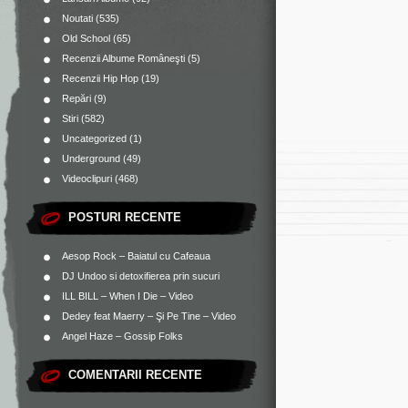
Noutati
(535)
Old School
(65)
Recenzii Albume Româneşti
(5)
Recenzii Hip Hop
(19)
Repări
(9)
Stiri
(582)
Uncategorized
(1)
Underground
(49)
Videoclipuri
(468)
POSTURI RECENTE
Aesop Rock – Baiatul cu Cafeaua
DJ Undoo si detoxifierea prin sucuri
ILL BILL – When I Die – Video
Dedey feat Maerry – Şi Pe Tine – Video
Angel Haze – Gossip Folks
COMENTARII RECENTE