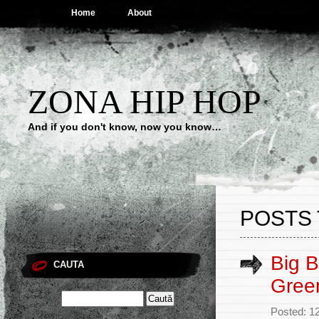
Home
About
ZONA HIP HOP
And if you don't know, now you know…
POSTS 
Big B
CAUTA
Gree
Posted: 1