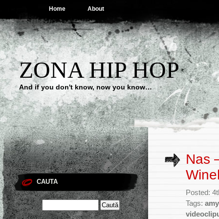
Home
About
ZONA HIP HOP
And if you don't know, now you know…
Nas –
Wine
CAUTA
Posted: 4
Tags:
amy
videoclip