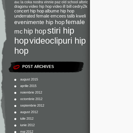
la coka nostra
vinnie paz
old school
aforic
doc
dragonu
video hip hop
video
ill bill
cedry2k
concert hip hop
albume hip hop
underrated female emcees
talib kweli
female
evenimente hip hop
stiri hip
hip hop
mc
videoclipuri hip
hop
hop
POST ARCHIVES
august 2015
aprilie 2015
noiembrie 2012
octombrie 2012
septembrie 2012
august 2012
iulie 2012
iunie 2012
mai 2012