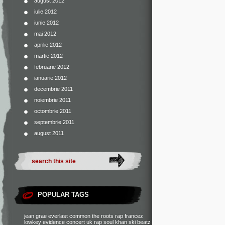
august 2012
iulie 2012
iunie 2012
mai 2012
aprilie 2012
martie 2012
februarie 2012
ianuarie 2012
decembrie 2011
noiembrie 2011
octombrie 2011
septembrie 2011
august 2011
POPULAR TAGS
jean grae
everlast
common
the roots
rap francez
lowkey
evidence
concert
uk rap
soul khan
ski beatz