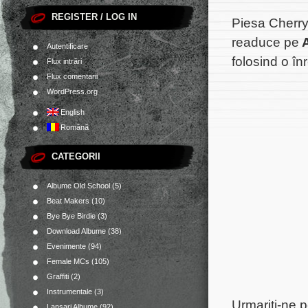
REGISTER / LOG IN
Piesa
Cherr
readuce pe
A
Autentificare
folosind o în
Flux intrări
Flux comentarii
WordPress.org
English
Română
CATEGORII
Albume Old School
(5)
Beat Makers
(10)
Bye Bye Birdie
(3)
Download Albume
(38)
Evenimente
(94)
Female MCs
(105)
Graffiti
(2)
Instrumentale
(3)
Urmariti-ne 
Lansari Albume
(92)