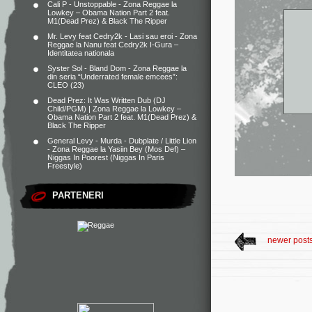
Cali P - Unstoppable - Zona Reggae
la
Lowkey – Obama Nation Part 2 feat.
M1(Dead Prez) & Black The Ripper
Mr. Levy feat Cedry2k - Lasi sau eroi - Zona
Reggae
la
Nanu feat Cedry2k I-Gura –
Identitatea nationala
Syster Sol - Bland Dom - Zona Reggae
la
din seria “Underrated female emcees”:
CLEO (23)
Dead Prez: It Was Written Dub (DJ
Child/PGM) | Zona Reggae
la
Lowkey –
Obama Nation Part 2 feat. M1(Dead Prez) &
Black The Ripper
General Levy - Murda - Dubplate / Little Lion
- Zona Reggae
la
Yasiin Bey (Mos Def) –
Niggas In Poorest (Niggas In Paris
Freestyle)
PARTENERI
newer post