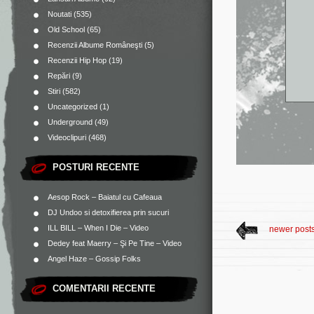
Noutati
(535)
Old School
(65)
Recenzii Albume Româneşti
(5)
Recenzii Hip Hop
(19)
Repări
(9)
Stiri
(582)
Uncategorized
(1)
Underground
(49)
Videoclipuri
(468)
POSTURI RECENTE
Aesop Rock – Baiatul cu Cafeaua
DJ Undoo si detoxifierea prin sucuri
ILL BILL – When I Die – Video
newer post
Dedey feat Maerry – Şi Pe Tine – Video
Angel Haze – Gossip Folks
COMENTARII RECENTE