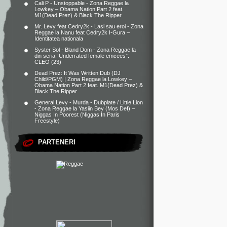
Cali P - Unstoppable - Zona Reggae
la
Lowkey – Obama Nation Part 2 feat.
M1(Dead Prez) & Black The Ripper
Mr. Levy feat Cedry2k - Lasi sau eroi - Zona
Reggae
la
Nanu feat Cedry2k I-Gura –
Identitatea nationala
Syster Sol - Bland Dom - Zona Reggae
la
din seria “Underrated female emcees”:
CLEO (23)
Dead Prez: It Was Written Dub (DJ
Child/PGM) | Zona Reggae
la
Lowkey –
Obama Nation Part 2 feat. M1(Dead Prez) &
Black The Ripper
General Levy - Murda - Dubplate / Little Lion
- Zona Reggae
la
Yasiin Bey (Mos Def) –
Niggas In Poorest (Niggas In Paris
Freestyle)
PARTENERI