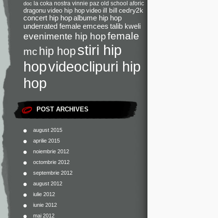
la coka nostra
vinnie paz
old school
aforic
doc
dragonu
video hip hop
video
ill bill
cedry2k
concert hip hop
albume hip hop
underrated female emcees
talib kweli
female
evenimente hip hop
stiri hip
hip hop
mc
videoclipuri hip
hop
hop
POST ARCHIVES
august 2015
aprilie 2015
noiembrie 2012
octombrie 2012
septembrie 2012
august 2012
iulie 2012
iunie 2012
mai 2012