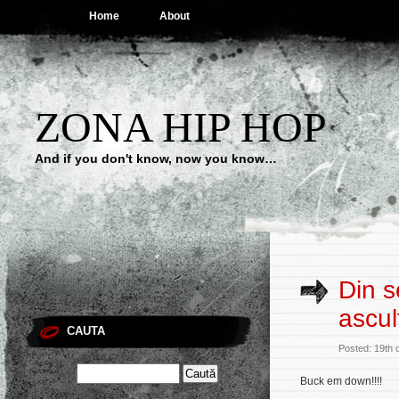
Home
About
ZONA HIP HOP
And if you don't know, now you know…
Din s
ascul
CAUTA
Posted: 19th
Buck em down!!!!