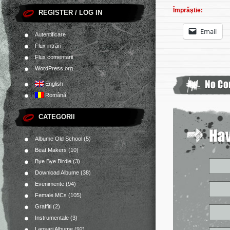
Împrăştie:
REGISTER / LOG IN
Email
Autentificare
Flux intrări
Flux comentarii
WordPress.org
English
Română
CATEGORII
Albume Old School
(5)
Beat Makers
(10)
Bye Bye Birdie
(3)
Download Albume
(38)
Evenimente
(94)
Female MCs
(105)
Graffiti
(2)
Instrumentale
(3)
Lansari Albume
(92)