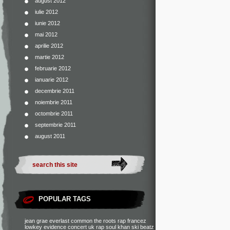
august 2012
iulie 2012
iunie 2012
mai 2012
aprilie 2012
martie 2012
februarie 2012
ianuarie 2012
decembrie 2011
noiembrie 2011
octombrie 2011
septembrie 2011
august 2011
POPULAR TAGS
jean grae
everlast
common
the roots
rap francez
lowkey
evidence
concert
uk rap
soul khan
ski beatz