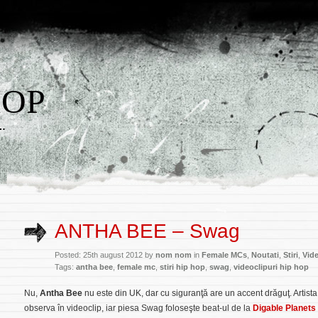
HOP
w…
ANTHA BEE – Swag
Posted: 25th august 2012 by
nom nom
in
Female MCs
,
Noutati
,
Stiri
,
Vide
Tags:
antha bee
,
female mc
,
stiri hip hop
,
swag
,
videoclipuri hip hop
Nu,
Antha Bee
nu este din UK, dar cu siguranţă are un accent drăguţ. Artis
observa în videoclip, iar piesa
Swag
foloseşte beat-ul de la
Digable Planets