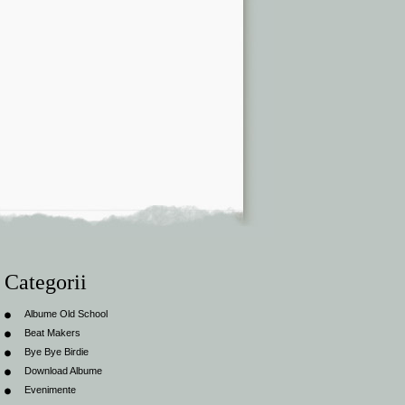
Categorii
Albume Old School
Beat Makers
Bye Bye Birdie
Download Albume
Evenimente