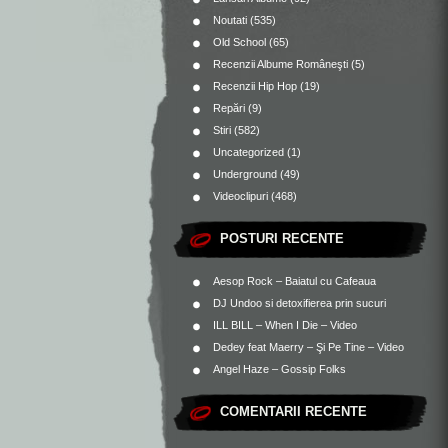
Noutati
(535)
Old School
(65)
Recenzii Albume Româneşti
(5)
Recenzii Hip Hop
(19)
Repări
(9)
Stiri
(582)
Uncategorized
(1)
Underground
(49)
Videoclipuri
(468)
POSTURI RECENTE
Aesop Rock – Baiatul cu Cafeaua
DJ Undoo si detoxifierea prin sucuri
ILL BILL – When I Die – Video
Dedey feat Maerry – Şi Pe Tine – Video
Angel Haze – Gossip Folks
COMENTARII RECENTE