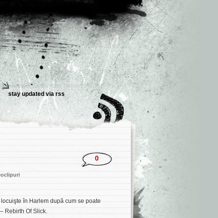
stay updated via
rss
0
oclipuri
ta locuişte în Harlem după cum se poate
–
Rebirth Of Slick
.