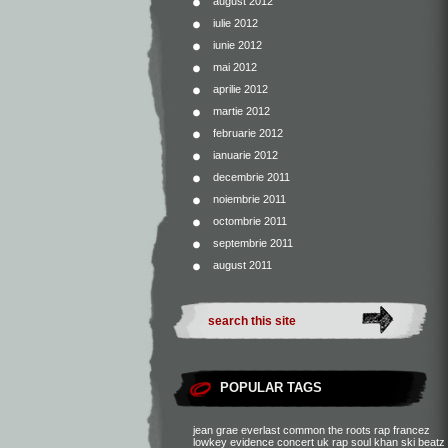
august 2012
iulie 2012
iunie 2012
mai 2012
aprilie 2012
martie 2012
februarie 2012
ianuarie 2012
decembrie 2011
noiembrie 2011
octombrie 2011
septembrie 2011
august 2011
POPULAR TAGS
jean grae
everlast
common
the roots
rap francez
lowkey
evidence
concert
uk rap
soul khan
ski beatz