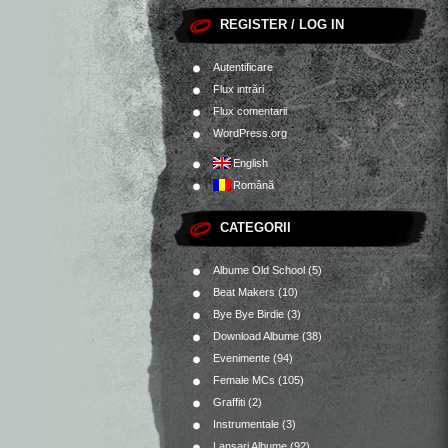
REGISTER / LOG IN
Autentificare
Flux intrări
Flux comentarii
WordPress.org
English
Română
CATEGORII
Albume Old School
(5)
Beat Makers
(10)
Bye Bye Birdie
(3)
Download Albume
(38)
Evenimente
(94)
Female MCs
(105)
Graffiti
(2)
Instrumentale
(3)
Lansari Albume
(92)