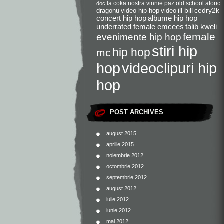
la coka nostra
vinnie paz
old school
aforic
doc
dragonu
video hip hop
video
ill bill
cedry2k
concert hip hop
albume hip hop
underrated female emcees
talib kweli
female
evenimente hip hop
stiri hip
hip hop
mc
videoclipuri hip
hop
hop
POST ARCHIVES
august 2015
aprilie 2015
noiembrie 2012
octombrie 2012
septembrie 2012
august 2012
iulie 2012
iunie 2012
mai 2012