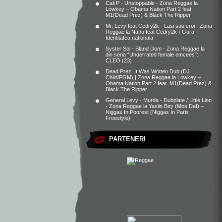
Cali P - Unstoppable - Zona Reggae
la
Lowkey – Obama Nation Part 2 feat.
M1(Dead Prez) & Black The Ripper
Mr. Levy feat Cedry2k - Lasi sau eroi - Zona
Reggae
la
Nanu feat Cedry2k I-Gura –
Identitatea nationala
Syster Sol - Bland Dom - Zona Reggae
la
din seria “Underrated female emcees”:
CLEO (23)
Dead Prez: It Was Written Dub (DJ
Child/PGM) | Zona Reggae
la
Lowkey –
Obama Nation Part 2 feat. M1(Dead Prez) &
Black The Ripper
General Levy - Murda - Dubplate / Little Lion
- Zona Reggae
la
Yasiin Bey (Mos Def) –
Niggas In Poorest (Niggas In Paris
Freestyle)
PARTENERI