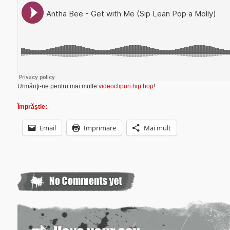
Urmăriţi-ne pentru mai multe
videoclipuri hip hop
!
Împrăştie:
Email
Imprimare
Mai mult