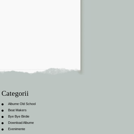
Categorii
Albume Old School
Beat Makers
Bye Bye Birdie
Download Albume
Evenimente