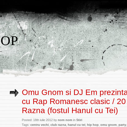
HOP
w…
Omu Gnom si DJ Em prezinta
cu Rap Romanesc clasic / 20 i
Razna (fostul Hanul cu Tei)
Posted: 18th iulie 2012 by
nom nom
in
Stiri
Tags:
centru vechi
,
club razna
,
hanul cu tei
,
hip hop
,
omu gnom
,
party