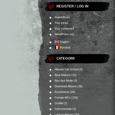
REGISTER / LOG IN
Autentificare
Flux intrări
Flux comentarii
WordPress.org
English
Română
CATEGORII
Albume Old School
(5)
Beat Makers
(10)
Bye Bye Birdie
(3)
Download Albume
(38)
Evenimente
(94)
Female MCs
(105)
Graffiti
(2)
Instrumentale
(3)
Lansari Albume
(92)