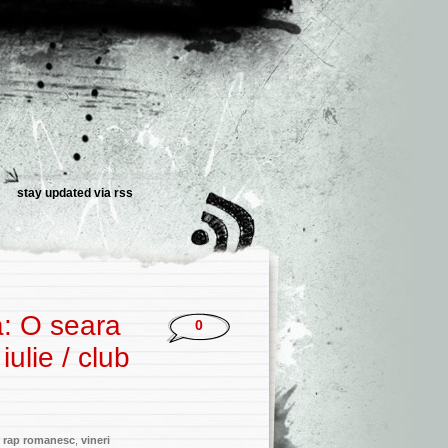
stay updated via
rss
: O seara
0
ulie / club
,
rap romanesc
,
vineri