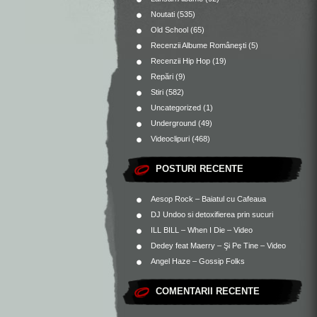
Noutati
(535)
Old School
(65)
Recenzii Albume Româneşti
(5)
Recenzii Hip Hop
(19)
Repări
(9)
Stiri
(582)
Uncategorized
(1)
Underground
(49)
Videoclipuri
(468)
POSTURI RECENTE
Aesop Rock – Baiatul cu Cafeaua
DJ Undoo si detoxifierea prin sucuri
ILL BILL – When I Die – Video
Dedey feat Maerry – Şi Pe Tine – Video
Angel Haze – Gossip Folks
COMENTARII RECENTE