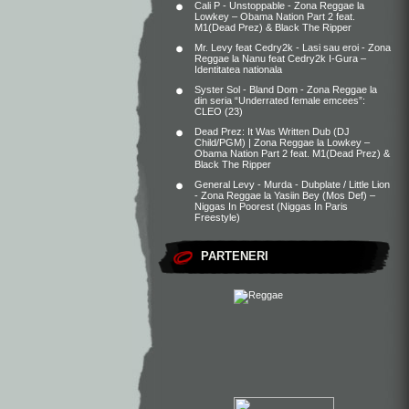
Cali P - Unstoppable - Zona Reggae
la
Lowkey – Obama Nation Part 2 feat.
M1(Dead Prez) & Black The Ripper
Mr. Levy feat Cedry2k - Lasi sau eroi - Zona
Reggae
la
Nanu feat Cedry2k I-Gura –
Identitatea nationala
Syster Sol - Bland Dom - Zona Reggae
la
din seria “Underrated female emcees”:
CLEO (23)
Dead Prez: It Was Written Dub (DJ
Child/PGM) | Zona Reggae
la
Lowkey –
Obama Nation Part 2 feat. M1(Dead Prez) &
Black The Ripper
General Levy - Murda - Dubplate / Little Lion
- Zona Reggae
la
Yasiin Bey (Mos Def) –
Niggas In Poorest (Niggas In Paris
Freestyle)
PARTENERI