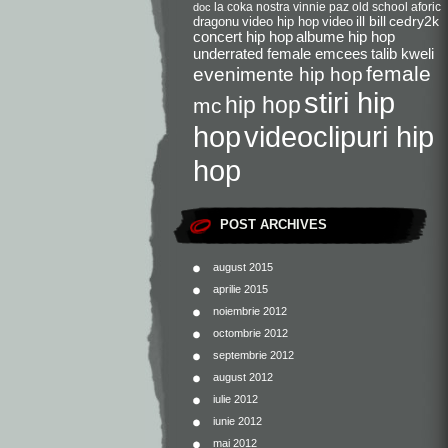
la coka nostra
vinnie paz
old school
aforic
doc
dragonu
video hip hop
video
ill bill
cedry2k
concert hip hop
albume hip hop
underrated female emcees
talib kweli
female
evenimente hip hop
stiri hip
hip hop
mc
videoclipuri hip
hop
hop
POST ARCHIVES
august 2015
aprilie 2015
noiembrie 2012
octombrie 2012
septembrie 2012
august 2012
iulie 2012
iunie 2012
mai 2012