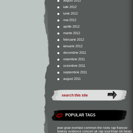
august 2012
iulie 2012
iunie 2012
mai 2012
aprilie 2012
martie 2012
februarie 2012
ianuarie 2012
decembrie 2011
noiembrie 2011
octombrie 2011
septembrie 2011
august 2011
POPULAR TAGS
jean grae
everlast
common
the roots
rap francez
lowkey
evidence
concert
uk rap
soul khan
ski beatz