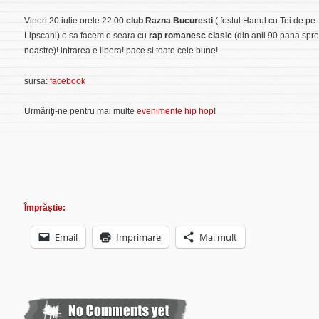
Vineri 20 iulie orele 22:00
club Razna Bucuresti
( fostul Hanul cu Tei de pe
Lipscani) o sa facem o seara cu
rap romanesc clasic
(din anii 90 pana spre
noastre)! intrarea e libera! pace si toate cele bune!
sursa:
facebook
Urmăriţi-ne pentru mai multe
evenimente hip hop
!
Împrăştie:
Email
Imprimare
Mai mult