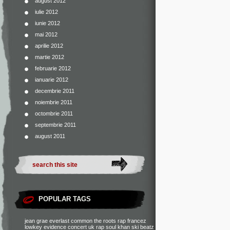
august 2012
iulie 2012
iunie 2012
mai 2012
aprilie 2012
martie 2012
februarie 2012
ianuarie 2012
decembrie 2011
noiembrie 2011
octombrie 2011
septembrie 2011
august 2011
POPULAR TAGS
jean grae
everlast
common
the roots
rap francez
lowkey
evidence
concert
uk rap
soul khan
ski beatz