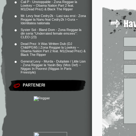
Cali P - Unstoppable - Zona Reggae
la
Lowkey – Obama Nation Part 2 feat.
M1(Dead Prez) & Black The Ripper
Mr. Levy feat Cedry2k - Lasi sau eroi - Zona
Reggae
la
Nanu feat Cedry2k I-Gura –
Identitatea nationala
Syster Sol - Bland Dom - Zona Reggae
la
din seria “Underrated female emcees”:
CLEO (23)
Dead Prez: It Was Written Dub (DJ
Child/PGM) | Zona Reggae
la
Lowkey –
Obama Nation Part 2 feat. M1(Dead Prez) &
Black The Ripper
General Levy - Murda - Dubplate / Little Lion
- Zona Reggae
la
Yasiin Bey (Mos Def) –
Niggas In Poorest (Niggas In Paris
Freestyle)
PARTENERI