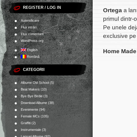
REGISTER / LOG IN
Ortega
a lan
primul dintr-
Autentificare
Pe unele deja 
Flux intrări
Flux comentarii
exclusive pe
WordPress.org
Home Made P
English
Română
CATEGORII
Albume Old School
(5)
Beat Makers
(10)
Bye Bye Birdie
(3)
Download Albume
(38)
Evenimente
(94)
Female MCs
(105)
Graffiti
(2)
Instrumentale
(3)
Lansari Albume
(92)