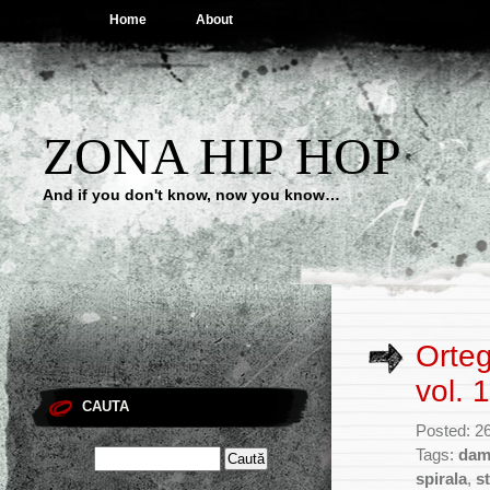
Home
About
ZONA HIP HOP
And if you don't know, now you know…
Orte
vol. 1
CAUTA
Posted: 2
Tags:
dam
spirala
,
st