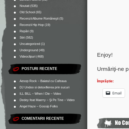
Noutati
(535)
Old School
(65)
Recenzii Albume Româneşti
(5)
Recenzii Hip Hop
(19)
Repări
(9)
Stiri
(582)
Uncategorized
(1)
Underground
(49)
Enjoy!
Videoclipuri
(468)
Urmăriţi-ne 
POSTURI RECENTE
Împrăştie:
Aesop Rock – Baiatul cu Cafeaua
DJ Undoo si detoxifierea prin sucuri
Email
ILL BILL – When I Die – Video
Dedey feat Maerry – Şi Pe Tine – Video
Angel Haze – Gossip Folks
COMENTARII RECENTE