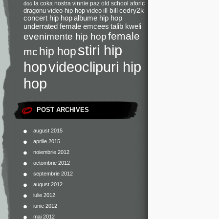
la coka nostra
vinnie paz
old school
aforic
doc
dragonu
video hip hop
video
ill bill
cedry2k
concert hip hop
albume hip hop
underrated female emcees
talib kweli
female
evenimente hip hop
stiri hip
hip hop
mc
videoclipuri hip
hop
hop
POST ARCHIVES
august 2015
aprilie 2015
noiembrie 2012
octombrie 2012
septembrie 2012
august 2012
iulie 2012
iunie 2012
mai 2012