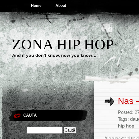
Home
About
ZONA HIP HOP
And if you don't know, now you know…
Nas –
Posted: 2
CAUTA
Tags:
dau
hip hop
Mia sus aveţi şi un 