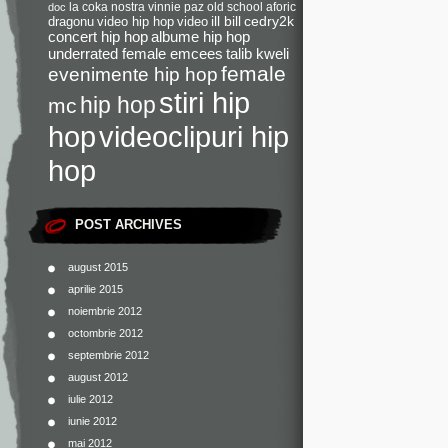
la coka nostra
vinnie paz
old school
aforic
doc
dragonu
video hip hop
video
ill bill
cedry2k
concert hip hop
albume hip hop
underrated female emcees
talib kweli
female
evenimente hip hop
stiri hip
hip hop
mc
videoclipuri hip
hop
hop
POST ARCHIVES
august 2015
aprilie 2015
noiembrie 2012
octombrie 2012
septembrie 2012
august 2012
iulie 2012
iunie 2012
mai 2012