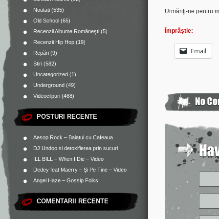
Noutati
(535)
Urmăriţi-ne pentru 
Old School
(65)
Împrăştie:
Recenzii Albume Româneşti
(5)
Recenzii Hip Hop
(19)
Email
Repări
(9)
Stiri
(582)
Uncategorized
(1)
Underground
(49)
Videoclipuri
(468)
POSTURI RECENTE
Aesop Rock – Baiatul cu Cafeaua
DJ Undoo si detoxifierea prin sucuri
ILL BILL – When I Die – Video
Dedey feat Maerry – Şi Pe Tine – Video
Angel Haze – Gossip Folks
COMENTARII RECENTE