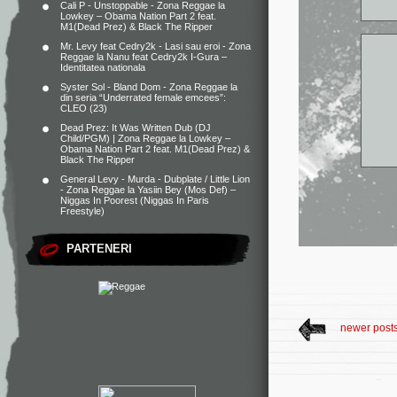
Cali P - Unstoppable - Zona Reggae
la
Lowkey – Obama Nation Part 2 feat.
M1(Dead Prez) & Black The Ripper
Mr. Levy feat Cedry2k - Lasi sau eroi - Zona
Reggae
la
Nanu feat Cedry2k I-Gura –
Identitatea nationala
Syster Sol - Bland Dom - Zona Reggae
la
din seria “Underrated female emcees”:
CLEO (23)
Dead Prez: It Was Written Dub (DJ
Child/PGM) | Zona Reggae
la
Lowkey –
Obama Nation Part 2 feat. M1(Dead Prez) &
Black The Ripper
General Levy - Murda - Dubplate / Little Lion
- Zona Reggae
la
Yasiin Bey (Mos Def) –
Niggas In Poorest (Niggas In Paris
Freestyle)
PARTENERI
newer post