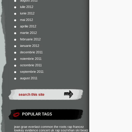
august 2012
iulie 2012
iunie 2012
mai 2012
aprilie 2012
martie 2012
februarie 2012
ianuarie 2012
decembrie 2011
noiembrie 2011
octombrie 2011
septembrie 2011
august 2011
POPULAR TAGS
jean grae
everlast
common
the roots
rap francez
lowkey
evidence
concert
uk rap
soul khan
ski beatz