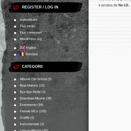
e produs de
No I.D.
REGISTER / LOG IN
Autentificare
Flux intrări
Flux comentarii
WordPress.org
English
Română
CATEGORII
Albume Old School
(5)
Beat Makers
(10)
Bye Bye Birdie
(3)
Download Albume
(38)
Evenimente
(94)
Female MCs
(105)
Graffiti
(2)
Instrumentale
(3)
Lansari Albume
(92)