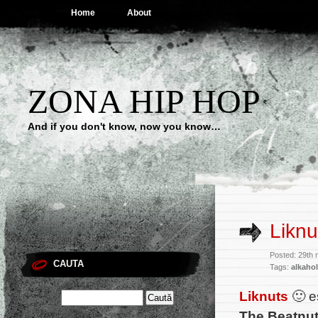
Home
About
ZONA HIP HOP
And if you don't know, now you know…
Liknu
Posted: 29th
CAUTA
Tags:
alkahol
Liknuts
🙂 e
The Beatnu