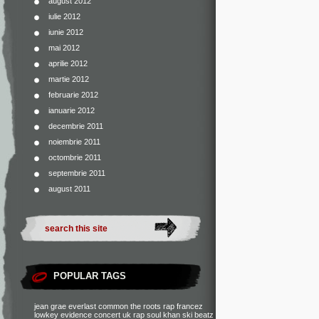
august 2012
iulie 2012
iunie 2012
mai 2012
aprilie 2012
martie 2012
februarie 2012
ianuarie 2012
decembrie 2011
noiembrie 2011
octombrie 2011
septembrie 2011
august 2011
POPULAR TAGS
jean grae
everlast
common
the roots
rap francez
lowkey
evidence
concert
uk rap
soul khan
ski beatz