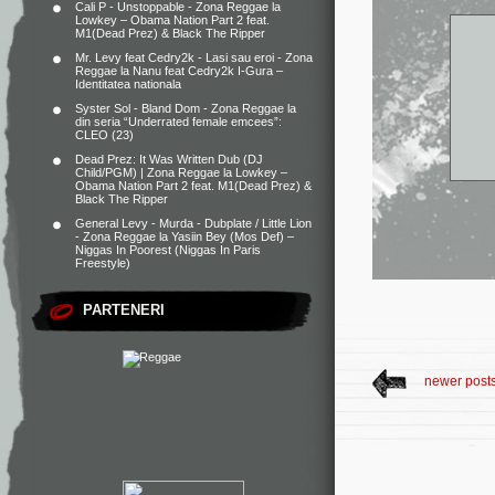
Cali P - Unstoppable - Zona Reggae
la
Lowkey – Obama Nation Part 2 feat.
M1(Dead Prez) & Black The Ripper
Mr. Levy feat Cedry2k - Lasi sau eroi - Zona
Reggae
la
Nanu feat Cedry2k I-Gura –
Identitatea nationala
Syster Sol - Bland Dom - Zona Reggae
la
din seria “Underrated female emcees”:
CLEO (23)
Dead Prez: It Was Written Dub (DJ
Child/PGM) | Zona Reggae
la
Lowkey –
Obama Nation Part 2 feat. M1(Dead Prez) &
Black The Ripper
General Levy - Murda - Dubplate / Little Lion
- Zona Reggae
la
Yasiin Bey (Mos Def) –
Niggas In Poorest (Niggas In Paris
Freestyle)
PARTENERI
newer post