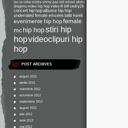
la coka nostra
vinnie paz
old school
aforic
doc
dragonu
video hip hop
video
ill bill
cedry2k
concert hip hop
albume hip hop
underrated female emcees
talib kweli
female
evenimente hip hop
stiri hip
hip hop
mc
videoclipuri hip
hop
hop
POST ARCHIVES
august 2015
aprilie 2015
noiembrie 2012
octombrie 2012
septembrie 2012
august 2012
iulie 2012
iunie 2012
mai 2012