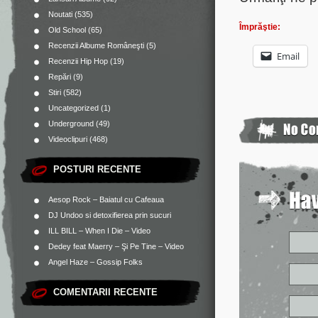
Noutati
(535)
Împrăştie:
Old School
(65)
Recenzii Albume Româneşti
(5)
Email
Recenzii Hip Hop
(19)
Repări
(9)
Stiri
(582)
Uncategorized
(1)
Underground
(49)
Videoclipuri
(468)
POSTURI RECENTE
Aesop Rock – Baiatul cu Cafeaua
DJ Undoo si detoxifierea prin sucuri
ILL BILL – When I Die – Video
Dedey feat Maerry – Şi Pe Tine – Video
Angel Haze – Gossip Folks
COMENTARII RECENTE