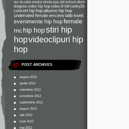
la coka nostra
vinnie paz
old school
aforic
doc
dragonu
video hip hop
video
ill bill
cedry2k
concert hip hop
albume hip hop
underrated female emcees
talib kweli
female
evenimente hip hop
stiri hip
hip hop
mc
videoclipuri hip
hop
hop
POST ARCHIVES
august 2015
aprilie 2015
noiembrie 2012
octombrie 2012
septembrie 2012
august 2012
iulie 2012
iunie 2012
mai 2012