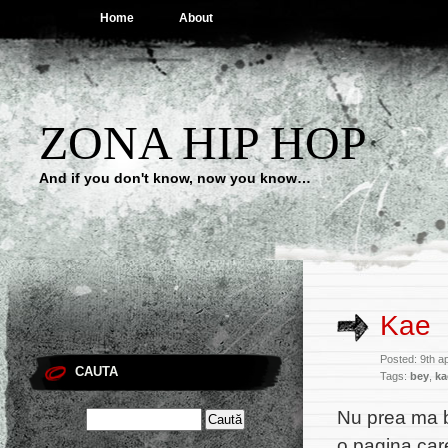
Home
About
ZONA HIP HOP
And if you don't know, now you know…
Kae
Posted: 9th ap
CAUTA
Tags:
bey
,
ka
Nu prea ma b
o pagina car