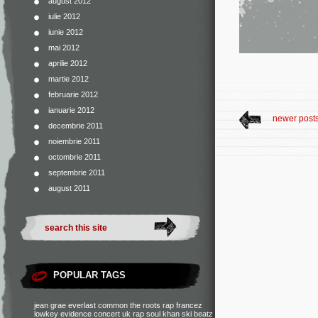
august 2012
iulie 2012
iunie 2012
mai 2012
aprilie 2012
martie 2012
februarie 2012
ianuarie 2012
newer post
decembrie 2011
noiembrie 2011
octombrie 2011
septembrie 2011
august 2011
POPULAR TAGS
jean grae
everlast
common
the roots
rap francez
lowkey
evidence
concert
uk rap
soul khan
ski beatz