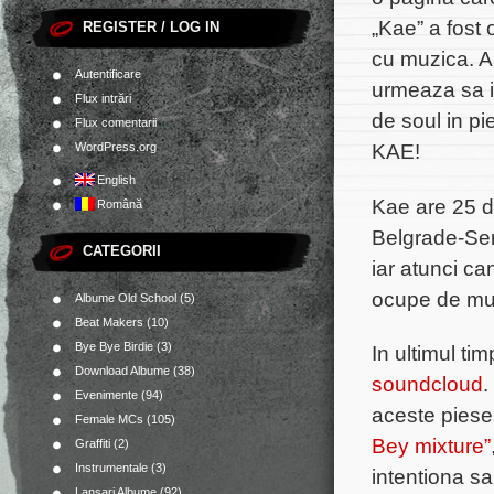
„Kae” a fost 
REGISTER / LOG IN
cu muzica. A
Autentificare
urmeaza sa i
Flux intrări
de soul in pi
Flux comentarii
KAE!
WordPress.org
English
Kae are 25 de
Română
Belgrade-Serb
CATEGORII
iar atunci ca
ocupe de muz
Albume Old School
(5)
Beat Makers
(10)
Bye Bye Birdie
(3)
In ultimul t
Download Albume
(38)
soundcloud
.
Evenimente
(94)
aceste piese
Female MCs
(105)
Bey mixture”
Graffiti
(2)
Instrumentale
(3)
intentiona sa
Lansari Albume
(92)