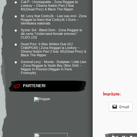
Cali P - Unstoppable - Zona Reggae
la
Lowkey – Obama Nation Part 2 feat.
M1(Dead Prez) & Black The Ripper
Mr. Levy feat Cedry2k - Lasi sau eroi - Zona
Reggae
la
Nanu feat Cedry2k I-Gura –
Identitatea nationala
Syster Sol - Bland Dom - Zona Reggae
la
din seria “Underrated female emcees”:
CLEO (23)
Dead Prez: It Was Written Dub (DJ
Child/PGM) | Zona Reggae
la
Lowkey –
Obama Nation Part 2 feat. M1(Dead Prez) &
Black The Ripper
General Levy - Murda - Dubplate / Little Lion
- Zona Reggae
la
Yasiin Bey (Mos Def) –
Niggas In Poorest (Niggas In Paris
Freestyle)
PARTENERI
Împrăştie:
Email