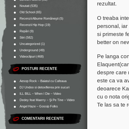
rezultat.
Noutati
(535)
Old School
(65)
O treaba inte
Recenzii Albume Româneşti
(5)
personal, iar
Recenzii Hip Hop
(19)
Repări
(9)
si primeste f
Stiri
(582)
better on ne
Uncategorized
(1)
Underground
(49)
Pe langa con
Videoclipuri
(468)
Elaquent(care
POSTURI RECENTE
despre care 
este ca va av
Aesop Rock – Baiatul cu Cafeaua
deoarece Kae 
DJ Undoo si detoxifierea prin sucuri
ILL BILL – When I Die – Video
cu o nota ori
Dedey feat Maerry – Şi Pe Tine – Video
Te las sa te 
Angel Haze – Gossip Folks
COMENTARII RECENTE