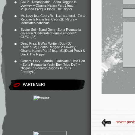
Cali P - Unstoppable - Zona Reggae
la
Lowkey – Obama Nation Part 2 feat.
M1(Dead Prez) & Black The Ripper
Mr. Levy feat Cedry2k - Lasi sau eroi - Zona
Reggae
la
Nanu feat Cedry2k I-Gura –
Identitatea nationala
Syster Sol - Bland Dom - Zona Reggae
la
din seria “Underrated female emcees”:
CLEO (23)
Dead Prez: It Was Written Dub (DJ
Child/PGM) | Zona Reggae
la
Lowkey –
Obama Nation Part 2 feat. M1(Dead Prez) &
Black The Ripper
General Levy - Murda - Dubplate / Little Lion
- Zona Reggae
la
Yasiin Bey (Mos Def) –
Niggas In Poorest (Niggas In Paris
Freestyle)
PARTENERI
newer post