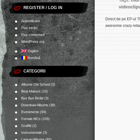
Tags:
murd
videoclip
REGISTER / LOG IN
Direct de pe EP-ul
T
Autentificare
awesome crazy reta
Flux intrări
Flux comentarii
WordPress.org
English
Română
CATEGORII
Albume Old School
(5)
Beat Makers
(10)
Bye Bye Birdie
(3)
Download Albume
(38)
Evenimente
(94)
Female MCs
(105)
Graffiti
(2)
Instrumentale
(3)
Lansari Albume
(92)