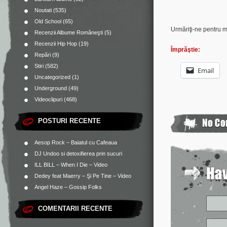
Noutati
(535)
Old School
(65)
Urmăriţi-ne pentru 
Recenzii Albume Româneşti
(5)
Recenzii Hip Hop
(19)
Împrăştie:
Repări
(9)
Stiri
(582)
Email
Uncategorized
(1)
Underground
(49)
Videoclipuri
(468)
POSTURI RECENTE
Aesop Rock – Baiatul cu Cafeaua
DJ Undoo si detoxifierea prin sucuri
ILL BILL – When I Die – Video
Dedey feat Maerry – Şi Pe Tine – Video
Angel Haze – Gossip Folks
COMENTARII RECENTE