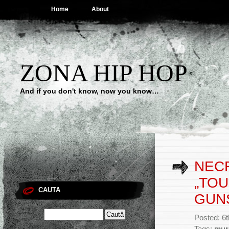
Home
About
ZONA HIP HOP
And if you don't know, now you know…
NECR
„TOU
CAUTA
GUN
Posted: 6