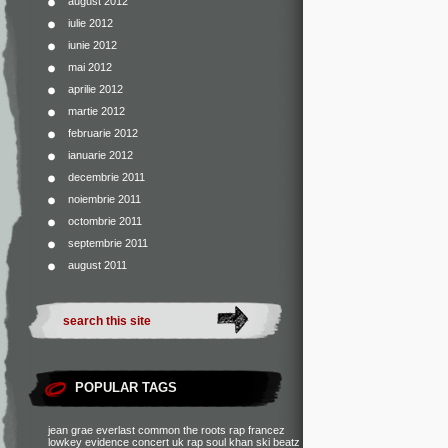
august 2012
iulie 2012
iunie 2012
mai 2012
aprilie 2012
martie 2012
februarie 2012
ianuarie 2012
decembrie 2011
noiembrie 2011
octombrie 2011
septembrie 2011
august 2011
POPULAR TAGS
jean grae
everlast
common
the roots
rap francez
lowkey
evidence
concert
uk rap
soul khan
ski beatz