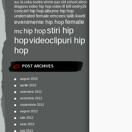
la coka nostra
vinnie paz
old school
aforic
doc
dragonu
video hip hop
video
ill bill
cedry2k
concert hip hop
albume hip hop
underrated female emcees
talib kweli
female
evenimente hip hop
stiri hip
hip hop
mc
videoclipuri hip
hop
hop
POST ARCHIVES
august 2015
aprilie 2015
noiembrie 2012
octombrie 2012
septembrie 2012
august 2012
iulie 2012
iunie 2012
mai 2012