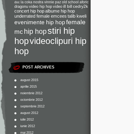
la coka nostra
vinnie paz
old school
aforic
doc
dragonu
video hip hop
video
ill bill
cedry2k
concert hip hop
albume hip hop
underrated female emcees
talib kweli
female
evenimente hip hop
stiri hip
hip hop
mc
videoclipuri hip
hop
hop
POST ARCHIVES
august 2015
aprilie 2015
noiembrie 2012
octombrie 2012
septembrie 2012
august 2012
iulie 2012
iunie 2012
mai 2012