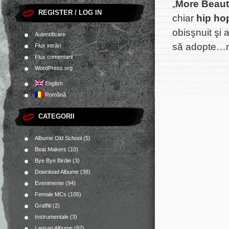
„
More Beaut
REGISTER / LOG IN
chiar
hip ho
obisşnuit şi
Autentificare
să adopte…ma
Flux intrări
Flux comentarii
WordPress.org
English
Română
CATEGORII
Albume Old School
(5)
Beat Makers
(10)
Bye Bye Birdie
(3)
Download Albume
(38)
Evenimente
(94)
Female MCs
(105)
Graffiti
(2)
Instrumentale
(3)
Lansari Albume
(92)