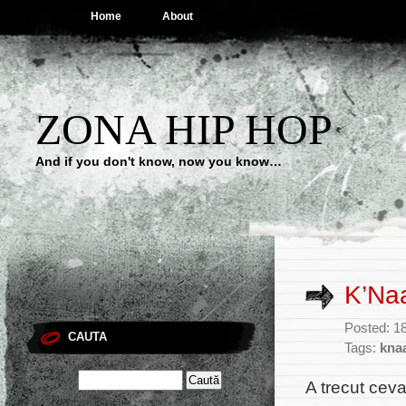
Home
About
ZONA HIP HOP
And if you don't know, now you know…
K’Naa
Posted: 18
CAUTA
Tags:
kna
A trecut cev