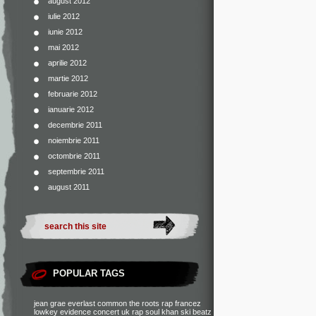
august 2012
iulie 2012
iunie 2012
mai 2012
aprilie 2012
martie 2012
februarie 2012
ianuarie 2012
decembrie 2011
noiembrie 2011
octombrie 2011
septembrie 2011
august 2011
POPULAR TAGS
jean grae
everlast
common
the roots
rap francez
lowkey
evidence
concert
uk rap
soul khan
ski beatz