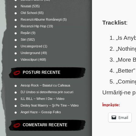
Noutati
(535)
Old School
(65)
Recenzii Albume Româneşti
(5)
Tracklist
:
Recenzii Hip Hop
(19)
Repări
(9)
„Is Any
Stiri
(582)
Uncategorized
(1)
„Nothin
Underground
(49)
„More B
Videoclipuri
(468)
„Better”
POSTURI RECENTE
„Coming
Aesop Rock – Baiatul cu Cafeaua
Urmăriţi-ne 
DJ Undoo si detoxifierea prin sucuri
ILL BILL – When I Die – Video
Împrăştie:
Dedey feat Maerry – Şi Pe Tine – Video
Angel Haze – Gossip Folks
Email
COMENTARII RECENTE