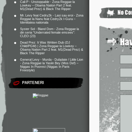
Cali P - Unstoppable - Zona Reggae
la
Lowkey – Obama Nation Part 2 feat.
M1(Dead Prez) & Black The Ripper
Mr. Levy feat Cedry2k - Lasi sau eroi - Zona
Reggae
la
Nanu feat Cedry2k I-Gura –
Identitatea nationala
Syster Sol - Bland Dom - Zona Reggae
la
din seria “Underrated female emcees”:
CLEO (23)
Dead Prez: It Was Written Dub (DJ
Child/PGM) | Zona Reggae
la
Lowkey –
Obama Nation Part 2 feat. M1(Dead Prez) &
Black The Ripper
General Levy - Murda - Dubplate / Little Lion
- Zona Reggae
la
Yasiin Bey (Mos Def) –
Niggas In Poorest (Niggas In Paris
Freestyle)
PARTENERI