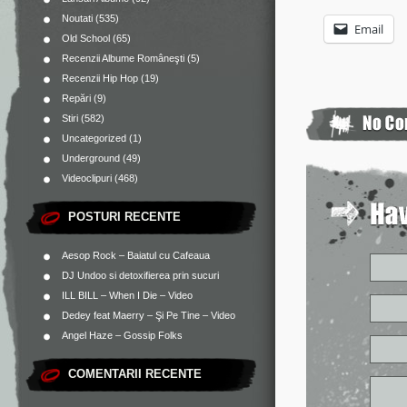
Noutati
(535)
Email
Old School
(65)
Recenzii Albume Româneşti
(5)
Recenzii Hip Hop
(19)
Repări
(9)
Stiri
(582)
Uncategorized
(1)
Underground
(49)
Videoclipuri
(468)
POSTURI RECENTE
Aesop Rock – Baiatul cu Cafeaua
DJ Undoo si detoxifierea prin sucuri
ILL BILL – When I Die – Video
Dedey feat Maerry – Şi Pe Tine – Video
Angel Haze – Gossip Folks
COMENTARII RECENTE