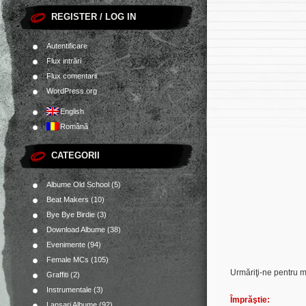
REGISTER / LOG IN
Autentificare
Flux intrări
Flux comentarii
WordPress.org
English
Română
CATEGORII
Albume Old School
(5)
Beat Makers
(10)
Bye Bye Birdie
(3)
Download Albume
(38)
Evenimente
(94)
Female MCs
(105)
Urmăriţi-ne pentru 
Graffiti
(2)
Instrumentale
(3)
Împrăştie:
Lansari Albume
(92)