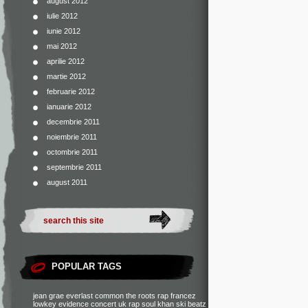
august 2012
iulie 2012
iunie 2012
mai 2012
aprilie 2012
martie 2012
februarie 2012
ianuarie 2012
decembrie 2011
noiembrie 2011
octombrie 2011
septembrie 2011
august 2011
POPULAR TAGS
jean grae
everlast
common
the roots
rap francez
lowkey
evidence
concert
uk rap
soul khan
ski beatz