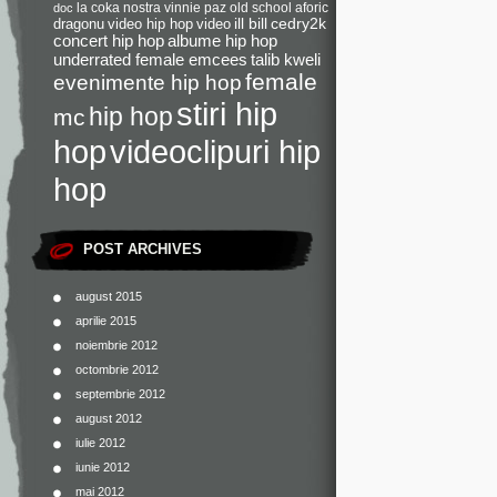
la coka nostra
vinnie paz
old school
aforic
doc
dragonu
video hip hop
video
ill bill
cedry2k
concert hip hop
albume hip hop
underrated female emcees
talib kweli
female
evenimente hip hop
stiri hip
hip hop
mc
videoclipuri hip
hop
hop
POST ARCHIVES
august 2015
aprilie 2015
noiembrie 2012
octombrie 2012
septembrie 2012
august 2012
iulie 2012
iunie 2012
mai 2012