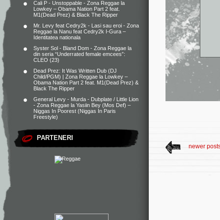
Cali P - Unstoppable - Zona Reggae
la
Lowkey – Obama Nation Part 2 feat.
M1(Dead Prez) & Black The Ripper
Mr. Levy feat Cedry2k - Lasi sau eroi - Zona
Reggae
la
Nanu feat Cedry2k I-Gura –
Identitatea nationala
Syster Sol - Bland Dom - Zona Reggae
la
din seria “Underrated female emcees”:
CLEO (23)
Dead Prez: It Was Written Dub (DJ
Child/PGM) | Zona Reggae
la
Lowkey –
Obama Nation Part 2 feat. M1(Dead Prez) &
Black The Ripper
General Levy - Murda - Dubplate / Little Lion
- Zona Reggae
la
Yasiin Bey (Mos Def) –
Niggas In Poorest (Niggas In Paris
Freestyle)
PARTENERI
newer post