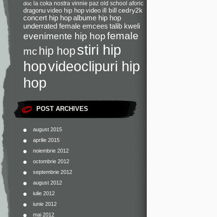
la coka nostra
vinnie paz
old school
aforic
doc
dragonu
video hip hop
video
ill bill
cedry2k
concert hip hop
albume hip hop
underrated female emcees
talib kweli
female
evenimente hip hop
stiri hip
hip hop
mc
videoclipuri hip
hop
hop
POST ARCHIVES
august 2015
aprilie 2015
noiembrie 2012
octombrie 2012
septembrie 2012
august 2012
iulie 2012
iunie 2012
mai 2012