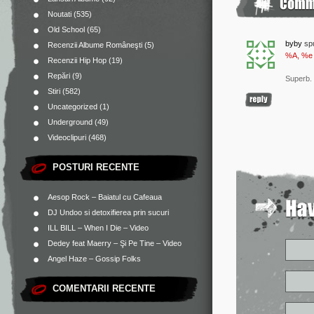
Noutati
(535)
Old School
(65)
byby
sp
Recenzii Albume Româneşti
(5)
%A, %e
Recenzii Hip Hop
(19)
Repări
(9)
Superb. 
Stiri
(582)
Uncategorized
(1)
Underground
(49)
Videoclipuri
(468)
POSTURI RECENTE
Aesop Rock – Baiatul cu Cafeaua
DJ Undoo si detoxifierea prin sucuri
ILL BILL – When I Die – Video
Dedey feat Maerry – Şi Pe Tine – Video
Angel Haze – Gossip Folks
COMENTARII RECENTE