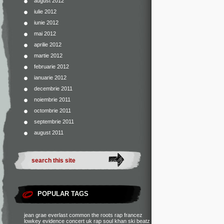
august 2012
iulie 2012
iunie 2012
mai 2012
aprilie 2012
martie 2012
februarie 2012
ianuarie 2012
decembrie 2011
noiembrie 2011
octombrie 2011
septembrie 2011
august 2011
POPULAR TAGS
jean grae
everlast
common
the roots
rap francez
lowkey
evidence
concert
uk rap
soul khan
ski beatz