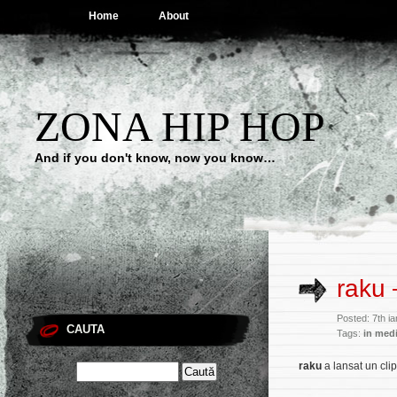
Home
About
ZONA HIP HOP
And if you don't know, now you know…
raku 
Posted: 7th i
CAUTA
Tags:
in medi
raku
a lansat un cli