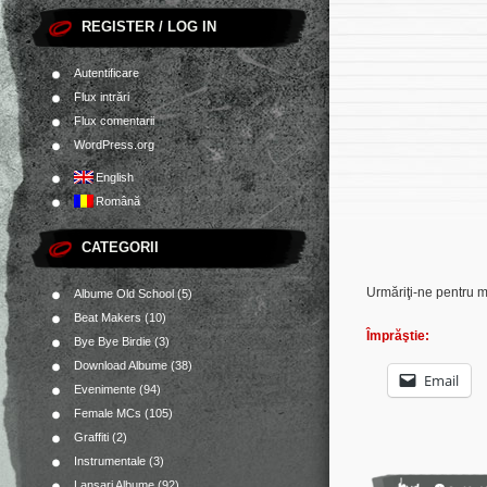
REGISTER / LOG IN
Autentificare
Flux intrări
Flux comentarii
WordPress.org
English
Română
CATEGORII
Urmăriţi-ne pentru 
Albume Old School
(5)
Beat Makers
(10)
Împrăştie:
Bye Bye Birdie
(3)
Download Albume
(38)
Email
Evenimente
(94)
Female MCs
(105)
Graffiti
(2)
Instrumentale
(3)
Lansari Albume
(92)