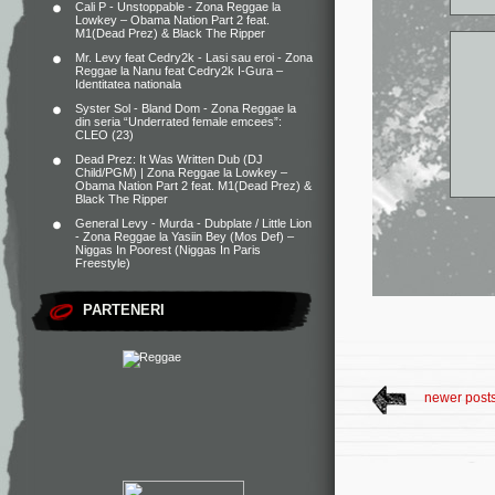
Cali P - Unstoppable - Zona Reggae
la
Lowkey – Obama Nation Part 2 feat.
M1(Dead Prez) & Black The Ripper
Mr. Levy feat Cedry2k - Lasi sau eroi - Zona
Reggae
la
Nanu feat Cedry2k I-Gura –
Identitatea nationala
Syster Sol - Bland Dom - Zona Reggae
la
din seria “Underrated female emcees”:
CLEO (23)
Dead Prez: It Was Written Dub (DJ
Child/PGM) | Zona Reggae
la
Lowkey –
Obama Nation Part 2 feat. M1(Dead Prez) &
Black The Ripper
General Levy - Murda - Dubplate / Little Lion
- Zona Reggae
la
Yasiin Bey (Mos Def) –
Niggas In Poorest (Niggas In Paris
Freestyle)
PARTENERI
newer post