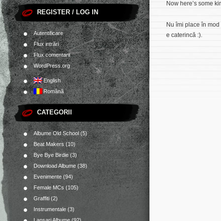
Now here’s some kin
REGISTER / LOG IN
Nu îmi place în mod
Autentificare
e caterincă :).
Flux intrări
Flux comentarii
WordPress.org
English
Română
CATEGORII
Albume Old School
(5)
Beat Makers
(10)
Bye Bye Birdie
(3)
Download Albume
(38)
Evenimente
(94)
Female MCs
(105)
Graffiti
(2)
Instrumentale
(3)
Lansari Albume
(92)