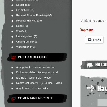
Noutati
(535)
Old School
(65)
Recenzii Albume Româneşti
(5)
Urmăriţi-ne pentru 
Recenzii Hip Hop
(19)
Repări
(9)
Împrăştie:
Stiri
(582)
Uncategorized
(1)
Email
Underground
(49)
Videoclipuri
(468)
POSTURI RECENTE
Aesop Rock – Baiatul cu Cafeaua
DJ Undoo si detoxifierea prin sucuri
ILL BILL – When I Die – Video
Dedey feat Maerry – Şi Pe Tine – Video
Angel Haze – Gossip Folks
COMENTARII RECENTE