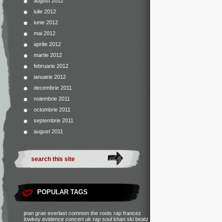
august 2012
iulie 2012
iunie 2012
mai 2012
aprilie 2012
martie 2012
februarie 2012
ianuarie 2012
decembrie 2011
noiembrie 2011
octombrie 2011
septembrie 2011
august 2011
POPULAR TAGS
jean grae
everlast
common
the roots
rap francez
lowkey
evidence
concert
uk rap
soul khan
ski beatz