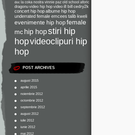
la coka nostra
vinnie paz
old school
aforic
doc
dragonu
video hip hop
video
ill bill
cedry2k
concert hip hop
albume hip hop
underrated female emcees
talib kweli
female
evenimente hip hop
stiri hip
hip hop
mc
videoclipuri hip
hop
hop
POST ARCHIVES
august 2015
aprilie 2015
noiembrie 2012
octombrie 2012
septembrie 2012
august 2012
iulie 2012
iunie 2012
mai 2012