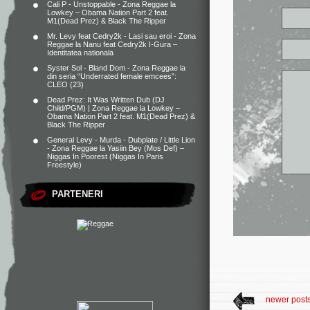
Cali P - Unstoppable - Zona Reggae
la
Lowkey – Obama Nation Part 2 feat.
M1(Dead Prez) & Black The Ripper
Mr. Levy feat Cedry2k - Lasi sau eroi - Zona
Reggae
la
Nanu feat Cedry2k I-Gura –
Identitatea nationala
Syster Sol - Bland Dom - Zona Reggae
la
din seria “Underrated female emcees”:
CLEO (23)
Dead Prez: It Was Written Dub (DJ
Child/PGM) | Zona Reggae
la
Lowkey –
Obama Nation Part 2 feat. M1(Dead Prez) &
Black The Ripper
General Levy - Murda - Dubplate / Little Lion
- Zona Reggae
la
Yasiin Bey (Mos Def) –
Niggas In Poorest (Niggas In Paris
Freestyle)
PARTENERI
newer post