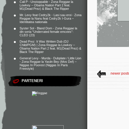
Cali P - Unstoppable - Zona Reggae
la
Lowkey – Obama Nation Part 2 feat.
M1(Dead Prez) & Black The Ripper
Mr. Levy feat Cedry2k - Lasi sau eroi - Zona
Reggae
la
Nanu feat Cedry2k I-Gura –
Identitatea nationala
Syster Sol - Bland Dom - Zona Reggae
la
din seria “Underrated female emcees”:
CLEO (23)
Dead Prez: It Was Written Dub (DJ
Child/PGM) | Zona Reggae
la
Lowkey –
Obama Nation Part 2 feat. M1(Dead Prez) &
Black The Ripper
General Levy - Murda - Dubplate / Little Lion
- Zona Reggae
la
Yasiin Bey (Mos Def) –
Niggas In Poorest (Niggas In Paris
Freestyle)
newer post
PARTENERI