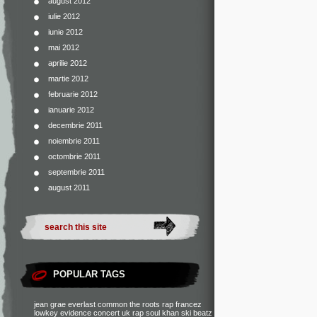
august 2012
iulie 2012
iunie 2012
mai 2012
aprilie 2012
martie 2012
februarie 2012
ianuarie 2012
decembrie 2011
noiembrie 2011
octombrie 2011
septembrie 2011
august 2011
POPULAR TAGS
jean grae
everlast
common
the roots
rap francez
lowkey
evidence
concert
uk rap
soul khan
ski beatz