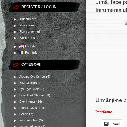
urmă, face pa
REGISTER / LOG IN
Intrumentalu
Autentificare
Flux intrări
Flux comentarii
WordPress.org
English
Română
CATEGORII
Albume Old School
(5)
Beat Makers
(10)
Bye Bye Birdie
(3)
Download Albume
(38)
Urmăriţi-ne 
Evenimente
(94)
Female MCs
(105)
Împrăştie:
Graffiti
(2)
Instrumentale
(3)
Email
Lansari Albume
(92)