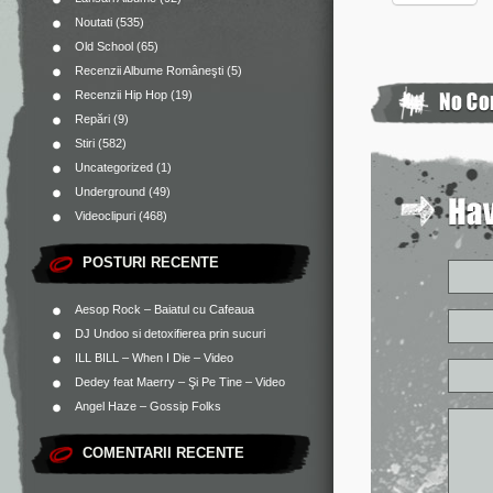
Noutati
(535)
Old School
(65)
Recenzii Albume Româneşti
(5)
Recenzii Hip Hop
(19)
Repări
(9)
Stiri
(582)
Uncategorized
(1)
Underground
(49)
Videoclipuri
(468)
POSTURI RECENTE
Aesop Rock – Baiatul cu Cafeaua
DJ Undoo si detoxifierea prin sucuri
ILL BILL – When I Die – Video
Dedey feat Maerry – Şi Pe Tine – Video
Angel Haze – Gossip Folks
COMENTARII RECENTE