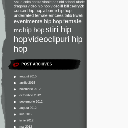
la coka nostra
vinnie paz
old school
aforic
doc
dragonu
video hip hop
video
ill bill
cedry2k
concert hip hop
albume hip hop
underrated female emcees
talib kweli
female
evenimente hip hop
stiri hip
hip hop
mc
videoclipuri hip
hop
hop
POST ARCHIVES
august 2015
aprilie 2015
noiembrie 2012
octombrie 2012
septembrie 2012
august 2012
iulie 2012
iunie 2012
mai 2012