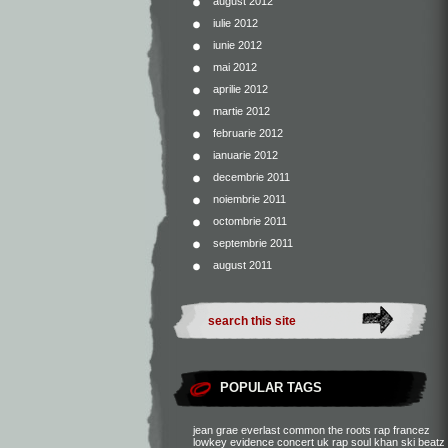
august 2012
iulie 2012
iunie 2012
mai 2012
aprilie 2012
martie 2012
februarie 2012
ianuarie 2012
decembrie 2011
noiembrie 2011
octombrie 2011
septembrie 2011
august 2011
POPULAR TAGS
jean grae
everlast
common
the roots
rap francez
lowkey
evidence
concert
uk rap
soul khan
ski beatz