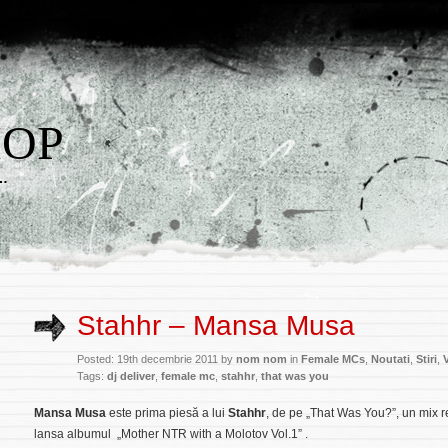
HOP
w…
Stahhr – Mansa Musa
Posted: 19th decembrie 2011 by
nom nom
in
Female MCs
,
Noutati
,
Stiri
,
Tags:
dj deliver
,
female mc
,
stahhr
,
that was you
Mansa Musa
este prima piesă a lui
Stahhr
, de pe
„That Was You?”,
un mix r
lansa albumul
„Mother NTR with a Molotov Vol.1” .