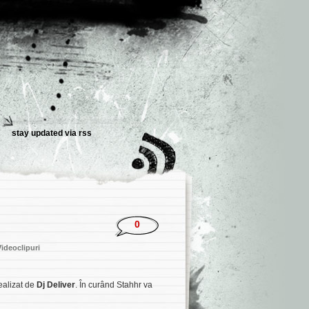
stay updated via
rss
0
Videoclipuri
ealizat de
Dj Deliver
. În curând Stahhr va