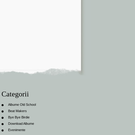
Categorii
Albume Old School
Beat Makers
Bye Bye Birdie
Download Albume
Evenimente