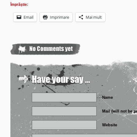
Împrăştie:
Email
Imprimare
Mai mult
Name
Mail (will not be 
Website