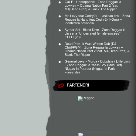
Cali P - Unstoppable - Zona Reggae
la
Lowkey – Obama Nation Part 2 feat.
M1(Dead Prez) & Black The Ripper
Mr. Levy feat Cedry2k - Lasi sau eroi - Zona
Reggae
la
Nanu feat Cedry2k I-Gura –
Identitatea nationala
Syster Sol - Bland Dom - Zona Reggae
la
din seria “Underrated female emcees”:
CLEO (23)
Dead Prez: It Was Written Dub (DJ
Child/PGM) | Zona Reggae
la
Lowkey –
Obama Nation Part 2 feat. M1(Dead Prez) &
Black The Ripper
General Levy - Murda - Dubplate / Little Lion
- Zona Reggae
la
Yasiin Bey (Mos Def) –
Niggas In Poorest (Niggas In Paris
Freestyle)
PARTENERI