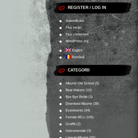
REGISTER / LOG IN
Autentificare
Flux intrări
Flux comentarii
WordPress.org
English
Română
CATEGORII
Albume Old School
(5)
Beat Makers
(10)
Bye Bye Birdie
(3)
Download Albume
(38)
Evenimente
(94)
Female MCs
(105)
Graffiti
(2)
Instrumentale
(3)
Lansari Albume
(92)