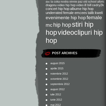
la coka nostra
vinnie paz
old school
aforic
doc
dragonu
video hip hop
video
ill bill
cedry2k
concert hip hop
albume hip hop
underrated female emcees
talib kweli
female
evenimente hip hop
stiri hip
hip hop
mc
videoclipuri hip
hop
hop
POST ARCHIVES
august 2015
aprilie 2015
noiembrie 2012
octombrie 2012
septembrie 2012
august 2012
iulie 2012
iunie 2012
mai 2012