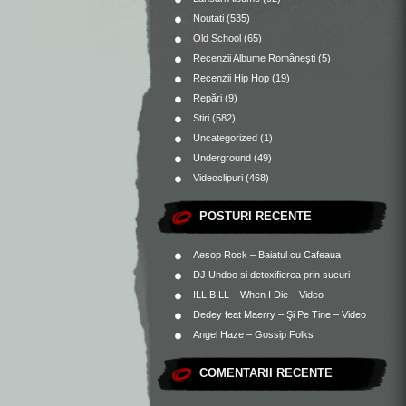
Noutati
(535)
Old School
(65)
Recenzii Albume Româneşti
(5)
Recenzii Hip Hop
(19)
Repări
(9)
Stiri
(582)
Uncategorized
(1)
Underground
(49)
Videoclipuri
(468)
POSTURI RECENTE
Aesop Rock – Baiatul cu Cafeaua
DJ Undoo si detoxifierea prin sucuri
ILL BILL – When I Die – Video
Dedey feat Maerry – Şi Pe Tine – Video
Angel Haze – Gossip Folks
COMENTARII RECENTE