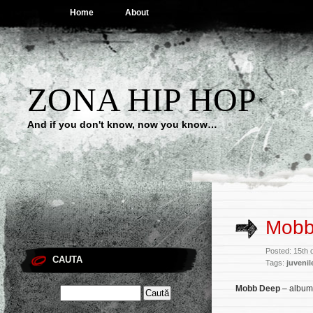
Home
About
ZONA HIP HOP
And if you don't know, now you know…
Mobb
Posted: 15th
CAUTA
Tags:
juvenil
Mobb Deep
– albumu