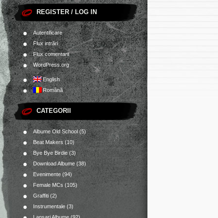
REGISTER / LOG IN
Autentificare
Flux intrări
Flux comentarii
WordPress.org
English
Română
CATEGORII
Albume Old School
(5)
Beat Makers
(10)
Bye Bye Birdie
(3)
Download Albume
(38)
Evenimente
(94)
Female MCs
(105)
Graffiti
(2)
Instrumentale
(3)
Lansari Albume
(92)