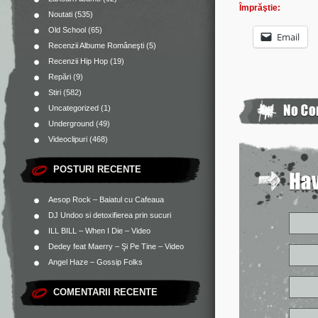
Împrăştie:
Noutati
(535)
Old School
(65)
Email
Recenzii Albume Româneşti
(5)
Recenzii Hip Hop
(19)
Repări
(9)
Stiri
(582)
Uncategorized
(1)
Underground
(49)
Videoclipuri
(468)
POSTURI RECENTE
Aesop Rock – Baiatul cu Cafeaua
DJ Undoo si detoxifierea prin sucuri
ILL BILL – When I Die – Video
Dedey feat Maerry – Şi Pe Tine – Video
Angel Haze – Gossip Folks
COMENTARII RECENTE