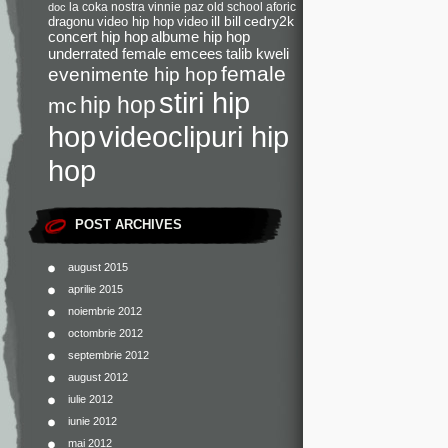
la coka nostra
vinnie paz
old school
aforic
doc
dragonu
video hip hop
video
ill bill
cedry2k
concert hip hop
albume hip hop
underrated female emcees
talib kweli
female
evenimente hip hop
stiri hip
hip hop
mc
videoclipuri hip
hop
hop
POST ARCHIVES
august 2015
aprilie 2015
noiembrie 2012
octombrie 2012
septembrie 2012
august 2012
iulie 2012
iunie 2012
mai 2012