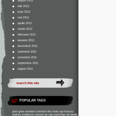
august 2012
iulie 2012
iunie 2012
mai 2012
aprilie 2012
martie 2012
februarie 2012
ianuarie 2012
decembrie 2011
noiembrie 2011
octombrie 2011
septembrie 2011
august 2011
POPULAR TAGS
jean grae
everlast
common
the roots
rap francez
lowkey
evidence
concert
uk rap
soul khan
ski beatz