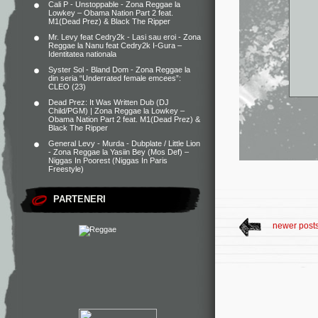
Cali P - Unstoppable - Zona Reggae
la
Lowkey – Obama Nation Part 2 feat.
M1(Dead Prez) & Black The Ripper
Mr. Levy feat Cedry2k - Lasi sau eroi - Zona
Reggae
la
Nanu feat Cedry2k I-Gura –
Identitatea nationala
Syster Sol - Bland Dom - Zona Reggae
la
din seria “Underrated female emcees”:
CLEO (23)
Dead Prez: It Was Written Dub (DJ
Child/PGM) | Zona Reggae
la
Lowkey –
Obama Nation Part 2 feat. M1(Dead Prez) &
Black The Ripper
General Levy - Murda - Dubplate / Little Lion
- Zona Reggae
la
Yasiin Bey (Mos Def) –
Niggas In Poorest (Niggas In Paris
Freestyle)
PARTENERI
newer post