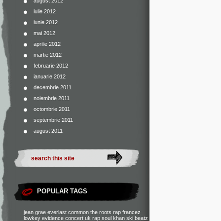
august 2012
iulie 2012
iunie 2012
mai 2012
aprilie 2012
martie 2012
februarie 2012
ianuarie 2012
decembrie 2011
noiembrie 2011
octombrie 2011
septembrie 2011
august 2011
POPULAR TAGS
jean grae
everlast
common
the roots
rap francez
lowkey
evidence
concert
uk rap
soul khan
ski beatz