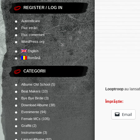
REGISTER / LOG IN
Autentificare
Flux intrări
Flux comentarii
WordPress.org
English
Română
CATEGORII
Albume Old School
(5)
Looptroop
au lansat
Beat Makers
(10)
Bye Bye Birdie
(3)
Împrăştie:
Download Albume
(38)
Evenimente
(94)
Email
Female MCs
(105)
Graffiti
(2)
Instrumentale
(3)
Lansari Albume
(92)