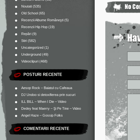
Noutati
(535)
Old School
(65)
Recenzii Albume Româneşti
(5)
Recenzii Hip Hop
(19)
Repări
(9)
Stiri
(582)
Uncategorized
(1)
Underground
(49)
Videoclipuri
(468)
POSTURI RECENTE
Aesop Rock – Baiatul cu Cafeaua
DJ Undoo si detoxifierea prin sucuri
ILL BILL – When I Die – Video
Dedey feat Maerry – Şi Pe Tine – Video
Angel Haze – Gossip Folks
COMENTARII RECENTE