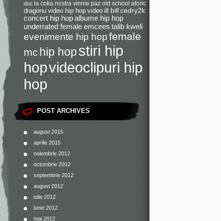
la coka nostra
vinnie paz
old school
aforic
doc
dragonu
video hip hop
video
ill bill
cedry2k
concert hip hop
albume hip hop
underrated female emcees
talib kweli
female
evenimente hip hop
stiri hip
hip hop
mc
videoclipuri hip
hop
hop
POST ARCHIVES
august 2015
aprilie 2015
noiembrie 2012
octombrie 2012
septembrie 2012
august 2012
iulie 2012
iunie 2012
mai 2012