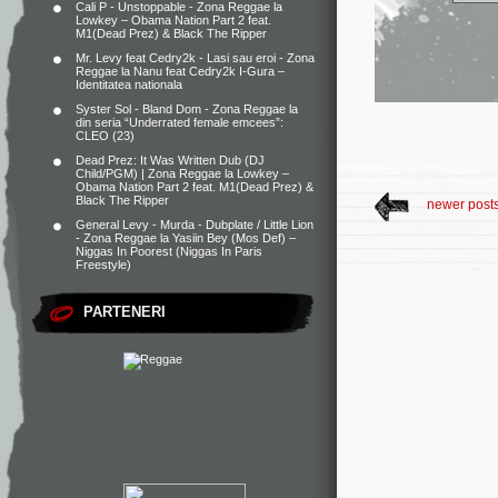
Cali P - Unstoppable - Zona Reggae
la
Lowkey – Obama Nation Part 2 feat.
M1(Dead Prez) & Black The Ripper
Mr. Levy feat Cedry2k - Lasi sau eroi - Zona
Reggae
la
Nanu feat Cedry2k I-Gura –
Identitatea nationala
Syster Sol - Bland Dom - Zona Reggae
la
din seria “Underrated female emcees”:
CLEO (23)
Dead Prez: It Was Written Dub (DJ
Child/PGM) | Zona Reggae
la
Lowkey –
Obama Nation Part 2 feat. M1(Dead Prez) &
Black The Ripper
newer post
General Levy - Murda - Dubplate / Little Lion
- Zona Reggae
la
Yasiin Bey (Mos Def) –
Niggas In Poorest (Niggas In Paris
Freestyle)
PARTENERI