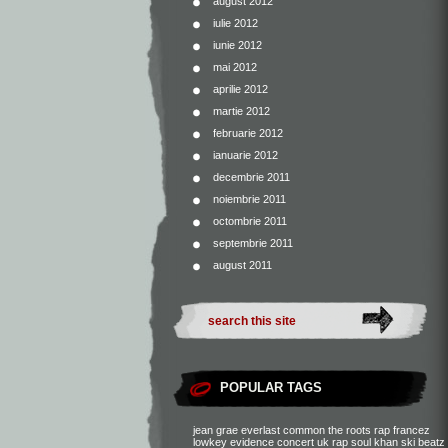
august 2012
iulie 2012
iunie 2012
mai 2012
aprilie 2012
martie 2012
februarie 2012
ianuarie 2012
decembrie 2011
noiembrie 2011
octombrie 2011
septembrie 2011
august 2011
POPULAR TAGS
jean grae
everlast
common
the roots
rap francez
lowkey
evidence
concert
uk rap
soul khan
ski beatz