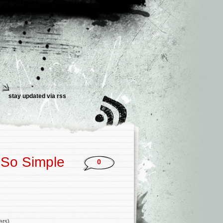
stay updated via
rss
 So Simple
0
ers)