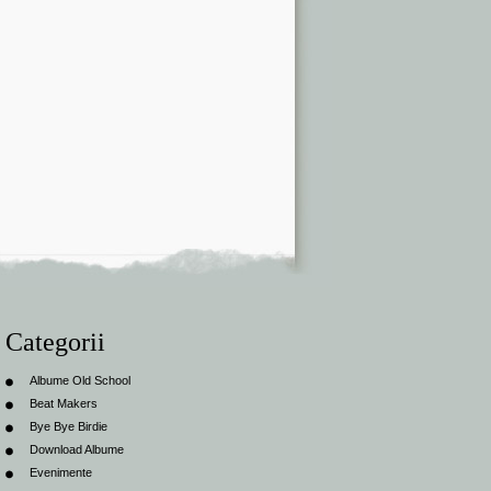
Categorii
Albume Old School
Beat Makers
Bye Bye Birdie
Download Albume
Evenimente