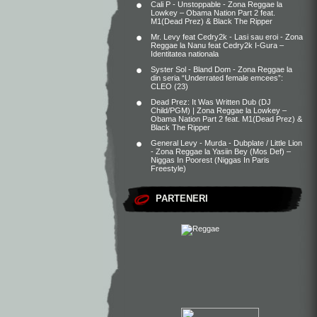
Cali P - Unstoppable - Zona Reggae
la
Lowkey – Obama Nation Part 2 feat.
M1(Dead Prez) & Black The Ripper
Mr. Levy feat Cedry2k - Lasi sau eroi - Zona
Reggae
la
Nanu feat Cedry2k I-Gura –
Identitatea nationala
Syster Sol - Bland Dom - Zona Reggae
la
din seria “Underrated female emcees”:
CLEO (23)
Dead Prez: It Was Written Dub (DJ
Child/PGM) | Zona Reggae
la
Lowkey –
Obama Nation Part 2 feat. M1(Dead Prez) &
Black The Ripper
General Levy - Murda - Dubplate / Little Lion
- Zona Reggae
la
Yasiin Bey (Mos Def) –
Niggas In Poorest (Niggas In Paris
Freestyle)
PARTENERI