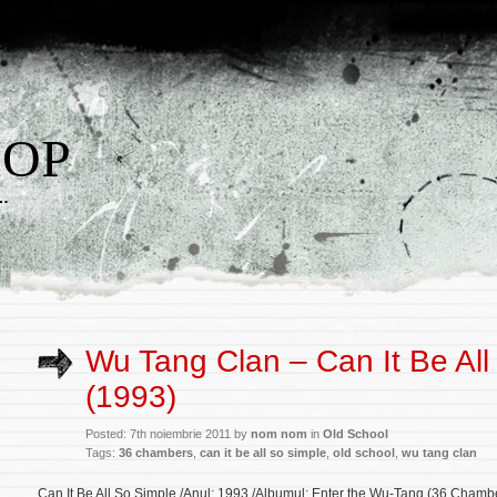
HOP
w…
Wu Tang Clan – Can It Be All
(1993)
Posted: 7th noiembrie 2011 by
nom nom
in
Old School
Tags:
36 chambers
,
can it be all so simple
,
old school
,
wu tang clan
Can It Be All So Simple /Anul: 1993 /Albumul:
Enter the Wu-Tang (36 Chamb