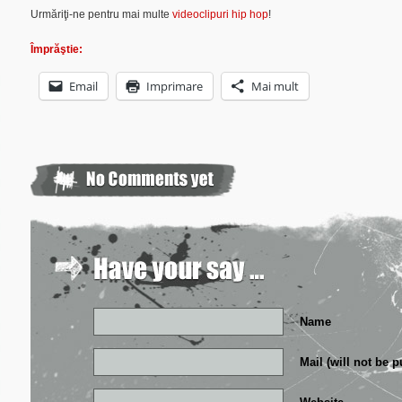
Urmăriţi-ne pentru mai multe
videoclipuri hip hop
!
Împrăştie:
Email
Imprimare
Mai mult
Name
Mail (will not be 