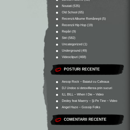
Noutati
(535)
Old School
(65)
Recenzii Albume Româneşti
(5)
Recenzii Hip Hop
(19)
Repări
(9)
Stiri
(582)
Uncategorized
(1)
Underground
(49)
Videoclipuri
(468)
POSTURI RECENTE
Aesop Rock – Baiatul cu Cafeaua
DJ Undoo si detoxifierea prin sucuri
ILL BILL – When I Die – Video
Dedey feat Maerry – Şi Pe Tine – Video
Angel Haze – Gossip Folks
COMENTARII RECENTE