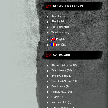
REGISTER / LOG IN
Autentificare
Flux intrări
Flux comentarii
WordPress.org
English
Română
CATEGORII
Albume Old School
(5)
Beat Makers
(10)
Bye Bye Birdie
(3)
Download Albume
(38)
Evenimente
(94)
Female MCs
(105)
Graffiti
(2)
Instrumentale
(3)
Lansari Albume
(92)