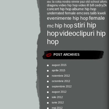
la coka nostra
vinnie paz
old school
aforic
doc
dragonu
video hip hop
video
ill bill
cedry2k
concert hip hop
albume hip hop
underrated female emcees
talib kweli
female
evenimente hip hop
stiri hip
hip hop
mc
videoclipuri hip
hop
hop
POST ARCHIVES
august 2015
aprilie 2015
noiembrie 2012
octombrie 2012
septembrie 2012
august 2012
iulie 2012
iunie 2012
mai 2012