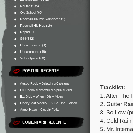
Noutati
(535)
Old School
(65)
Recenzii Albume Româneşti
(5)
Recenzii Hip Hop
(19)
Repări
(9)
Stiri
(582)
Uncategorized
(1)
Underground
(49)
Videoclipuri
(468)
POSTURI RECENTE
Aesop Rock – Baiatul cu Cafeaua
Tracklist:
DJ Undoo si detoxifierea prin sucuri
1. After The
ILL BILL – When I Die – Video
2. Gutter R
Dedey feat Maerry – Şi Pe Tine – Video
Angel Haze – Gossip Folks
3. So Low (
4. Cold Rain
COMENTARII RECENTE
5. Mr. Intern