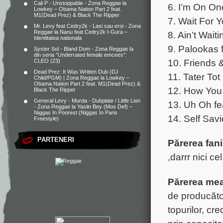
Cali P - Unstoppable - Zona Reggae
la
6. I’m On O
Lowkey – Obama Nation Part 2 feat.
M1(Dead Prez) & Black The Ripper
7. Wait For 
Mr. Levy feat Cedry2k - Lasi sau eroi - Zona
Reggae
la
Nanu feat Cedry2k I-Gura –
8. Ain’t Wait
Identitatea nationala
9. Palookas 
Syster Sol - Bland Dom - Zona Reggae
la
din seria “Underrated female emcees”:
10. Friends 
CLEO (23)
Dead Prez: It Was Written Dub (DJ
11. Tater To
Child/PGM) | Zona Reggae
la
Lowkey –
Obama Nation Part 2 feat. M1(Dead Prez) &
12. How You 
Black The Ripper
General Levy - Murda - Dubplate / Little Lion
13. Uh Oh fe
- Zona Reggae
la
Yasiin Bey (Mos Def) –
Niggas In Poorest (Niggas In Paris
14. Self Sav
Freestyle)
PARTENERI
Părerea fani
,darrr nici 
Părerea me
de producător
topurilor, cre