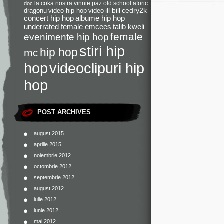
la coka nostra
vinnie paz
old school
aforic
doc
dragonu
video hip hop
video
ill bill
cedry2k
concert hip hop
albume hip hop
underrated female emcees
talib kweli
female
evenimente hip hop
stiri hip
hip hop
mc
videoclipuri hip
hop
hop
POST ARCHIVES
august 2015
aprilie 2015
noiembrie 2012
octombrie 2012
septembrie 2012
august 2012
iulie 2012
iunie 2012
mai 2012