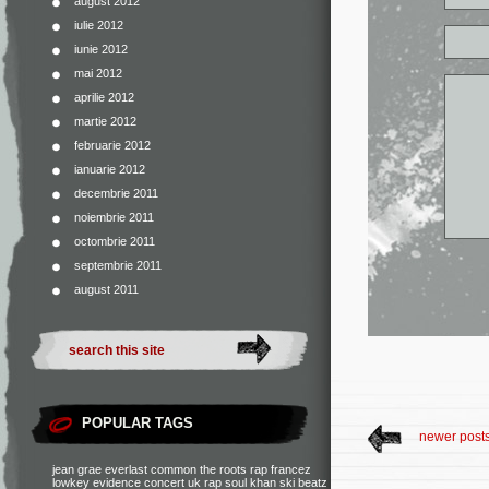
august 2012
iulie 2012
iunie 2012
mai 2012
aprilie 2012
martie 2012
februarie 2012
ianuarie 2012
decembrie 2011
noiembrie 2011
octombrie 2011
septembrie 2011
august 2011
POPULAR TAGS
newer post
jean grae
everlast
common
the roots
rap francez
lowkey
evidence
concert
uk rap
soul khan
ski beatz