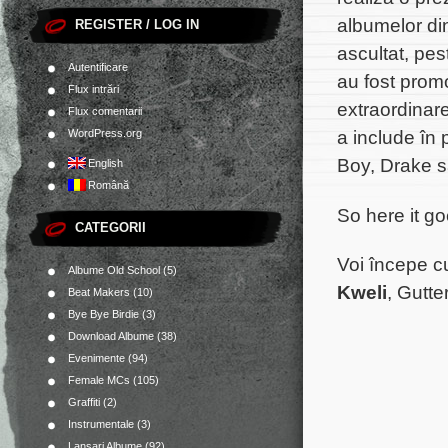
albumelor din
REGISTER / LOG IN
ascultat, pes
Autentificare
au fost promo
Flux intrări
extraordinare
Flux comentarii
a include în 
WordPress.org
Boy, Drake s
English
Română
So here it go
CATEGORII
Voi începe cu
Albume Old School
(5)
Kweli
,
Gutte
Beat Makers
(10)
Bye Bye Birdie
(3)
Download Albume
(38)
Evenimente
(94)
Female MCs
(105)
Graffiti
(2)
Instrumentale
(3)
Lansari Albume
(92)