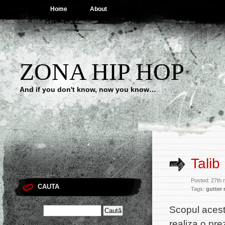
Home
About
ZONA HIP HOP
And if you don't know, now you know…
Talib
Posted: 27th 
CAUTA
Tags:
gutter
Scopul acest
realiza o pre