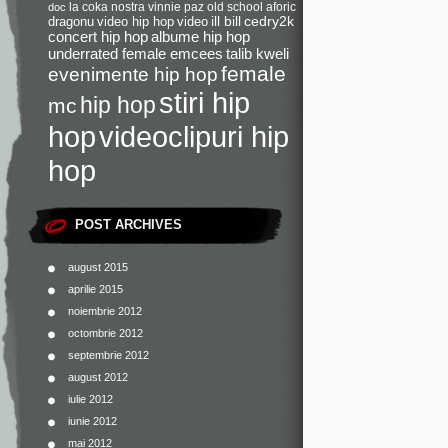
la coka nostra
vinnie paz
old school
aforic
doc
dragonu
video hip hop
video
ill bill
cedry2k
concert hip hop
albume hip hop
underrated female emcees
talib kweli
female
evenimente hip hop
stiri hip
hip hop
mc
videoclipuri hip
hop
hop
POST ARCHIVES
august 2015
aprilie 2015
noiembrie 2012
octombrie 2012
septembrie 2012
august 2012
iulie 2012
iunie 2012
mai 2012