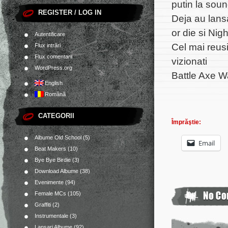
putin la soun
REGISTER / LOG IN
Deja au lans
or die si Nigh
Autentificare
Cel mai reusit
Flux intrări
Flux comentarii
vizionati
WordPress.org
Battle Axe Wa
English
Română
CATEGORII
Împrăştie:
Albume Old School
(5)
Email
Beat Makers
(10)
Bye Bye Birdie
(3)
Download Albume
(38)
Evenimente
(94)
Female MCs
(105)
Graffiti
(2)
Instrumentale
(3)
Lansari Albume
(92)