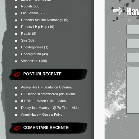
Noutati
(535)
Old School
(65)
Recenzii Albume Româneşti
(5)
Recenzii Hip Hop
(19)
Repări
(9)
Stiri
(582)
Uncategorized
(1)
Underground
(49)
Videoclipuri
(468)
POSTURI RECENTE
Aesop Rock – Baiatul cu Cafeaua
DJ Undoo si detoxifierea prin sucuri
ILL BILL – When I Die – Video
Dedey feat Maerry – Şi Pe Tine – Video
Angel Haze – Gossip Folks
COMENTARII RECENTE