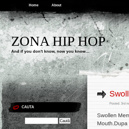
Home
About
ZONA HIP HOP
And if you don't know, now you know…
Swoll
Posted: 3rd n
CAUTA
Swollen Memb
Mouth.Dupa c