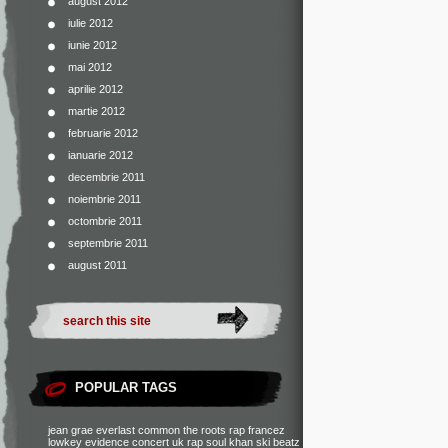
august 2012
iulie 2012
iunie 2012
mai 2012
aprilie 2012
martie 2012
februarie 2012
ianuarie 2012
decembrie 2011
noiembrie 2011
octombrie 2011
septembrie 2011
august 2011
POPULAR TAGS
jean grae
everlast
common
the roots
rap francez
lowkey
evidence
concert
uk rap
soul khan
ski beatz