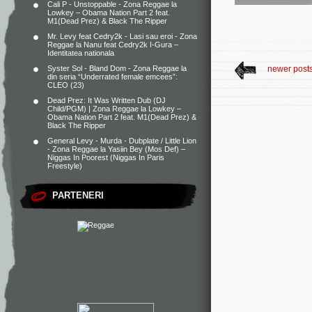
Cali P - Unstoppable - Zona Reggae
la
Lowkey – Obama Nation Part 2 feat.
M1(Dead Prez) & Black The Ripper
Mr. Levy feat Cedry2k - Lasi sau eroi - Zona
Reggae
la
Nanu feat Cedry2k I-Gura –
Identitatea nationala
Syster Sol - Bland Dom - Zona Reggae
la
newer post
din seria “Underrated female emcees”:
CLEO (23)
Dead Prez: It Was Written Dub (DJ
Child/PGM) | Zona Reggae
la
Lowkey –
Obama Nation Part 2 feat. M1(Dead Prez) &
Black The Ripper
General Levy - Murda - Dubplate / Little Lion
- Zona Reggae
la
Yasiin Bey (Mos Def) –
Niggas In Poorest (Niggas In Paris
Freestyle)
PARTENERI