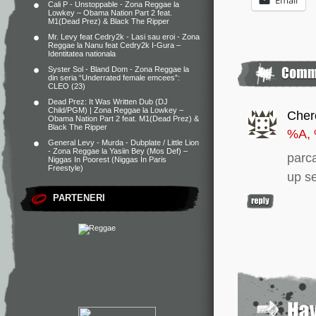
Cali P - Unstoppable - Zona Reggae
la
Lowkey – Obama Nation Part 2 feat.
M1(Dead Prez) & Black The Ripper
Mr. Levy feat Cedry2k - Lasi sau eroi - Zona
Reggae
la
Nanu feat Cedry2k I-Gura –
Identitatea nationala
Syster Sol - Bland Dom - Zona Reggae
la
din seria “Underrated female emcees”:
CLEO (23)
Dead Prez: It Was Written Dub (DJ
Child/PGM) | Zona Reggae
la
Lowkey –
Cher
Obama Nation Part 2 feat. M1(Dead Prez) &
Black The Ripper
%A,
General Levy - Murda - Dubplate / Little Lion
- Zona Reggae
la
Yasiin Bey (Mos Def) –
parca
Niggas In Poorest (Niggas In Paris
Freestyle)
up se
PARTENERI