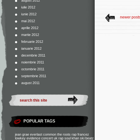
august 2012
iulie 2012
iunie 2012
newer post
mai 2012
aprilie 2012
martie 2012
februarie 2012
ianuarie 2012
decembrie 2011
noiembrie 2011
octombrie 2011
septembrie 2011
august 2011
POPULAR TAGS
jean grae
everlast
common
the roots
rap francez
lowkey
evidence
concert
uk rap
soul khan
ski beatz