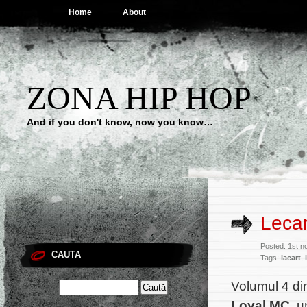
Home
About
ZONA HIP HOP
And if you don't know, now you know…
Lecar
Posted: 1st n
CAUTA
Tags:
lacart
,
Volumul 4 di
Loyal MC
, 