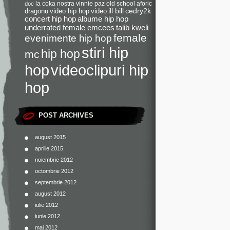
la coka nostra
vinnie paz
old school
aforic
doc
dragonu
video hip hop
video
ill bill
cedry2k
concert hip hop
albume hip hop
underrated female emcees
talib kweli
female
evenimente hip hop
stiri hip
hip hop
mc
videoclipuri hip
hop
hop
POST ARCHIVES
august 2015
aprilie 2015
noiembrie 2012
octombrie 2012
septembrie 2012
august 2012
iulie 2012
iunie 2012
mai 2012