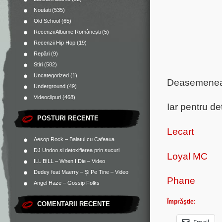
Noutati
(535)
Old School
(65)
Recenzii Albume Româneşti
(5)
Recenzii Hip Hop
(19)
Repări
(9)
Stiri
(582)
Uncategorized
(1)
Deasemenea 
Underground
(49)
Videoclipuri
(468)
Iar pentru de
POSTURI RECENTE
Lecart
Aesop Rock – Baiatul cu Cafeaua
DJ Undoo si detoxifierea prin sucuri
Loyal MC
ILL BILL – When I Die – Video
Dedey feat Maerry – Şi Pe Tine – Video
Phane
Angel Haze – Gossip Folks
Împrăştie:
COMENTARII RECENTE
Email