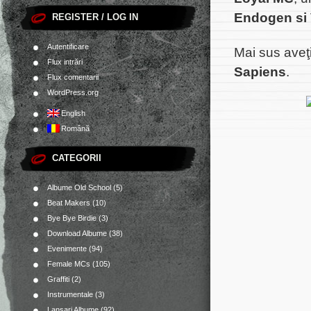
Endogen si 
REGISTER / LOG IN
Autentificare
Mai sus aveţ
Flux intrări
Sapiens
.
Flux comentarii
WordPress.org
English
Română
CATEGORII
Albume Old School
(5)
Beat Makers
(10)
Bye Bye Birdie
(3)
Download Albume
(38)
Evenimente
(94)
Female MCs
(105)
Graffiti
(2)
Instrumentale
(3)
Lansari Albume
(92)