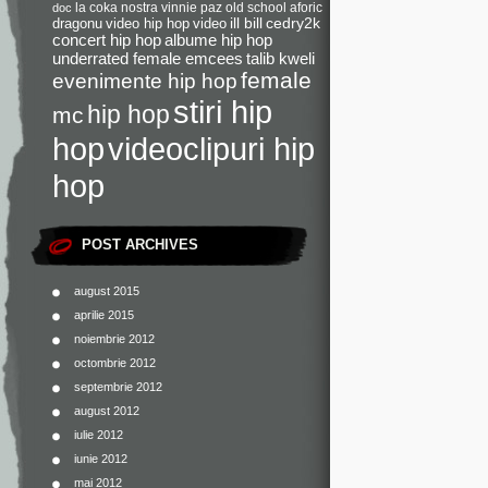
la coka nostra
vinnie paz
old school
aforic
doc
dragonu
video hip hop
video
ill bill
cedry2k
concert hip hop
albume hip hop
underrated female emcees
talib kweli
female
evenimente hip hop
stiri hip
hip hop
mc
videoclipuri hip
hop
hop
POST ARCHIVES
august 2015
aprilie 2015
noiembrie 2012
octombrie 2012
septembrie 2012
august 2012
iulie 2012
iunie 2012
mai 2012