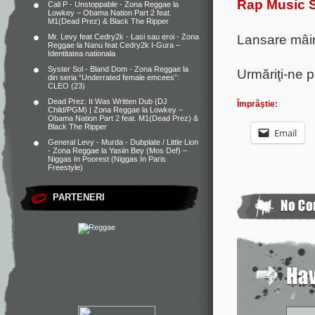
Rap Music S
Cali P - Unstoppable - Zona Reggae
la
Lowkey – Obama Nation Part 2 feat.
M1(Dead Prez) & Black The Ripper
Lansare mâin
Mr. Levy feat Cedry2k - Lasi sau eroi - Zona
Reggae
la
Nanu feat Cedry2k I-Gura –
Identitatea nationala
Syster Sol - Bland Dom - Zona Reggae
la
Urmăriţi-ne 
din seria “Underrated female emcees”:
CLEO (23)
Dead Prez: It Was Written Dub (DJ
Împrăştie:
Child/PGM) | Zona Reggae
la
Lowkey –
Obama Nation Part 2 feat. M1(Dead Prez) &
Black The Ripper
Email
General Levy - Murda - Dubplate / Little Lion
- Zona Reggae
la
Yasiin Bey (Mos Def) –
Niggas In Poorest (Niggas In Paris
Freestyle)
PARTENERI