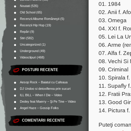
01. 1984
Noutati
(535)
02. Anii f. Afo
Old School
(65)
03. Omega
Recenzii Albume Româneşti
(5)
Recenzii Hip Hop
(19)
04. XXI f. 
Repări
(9)
05. Lei La Um
Stiri
(582)
06. Arme (rem
Uncategorized
(1)
Underground
(49)
07. Alfa f. 
Videoclipuri
(468)
08. Vechi Si 
09. Criminal
POSTURI RECENTE
10. Spirala f
Aesop Rock – Baiatul cu Cafeaua
11. Supafly f.
DJ Undoo si detoxifierea prin sucuri
12. Fratii Pr
ILL BILL – When I Die – Video
13. Good Gir
Dedey feat Maerry – Şi Pe Tine – Video
Angel Haze – Gossip Folks
14. Pictura f.
COMENTARII RECENTE
Puteţi coma