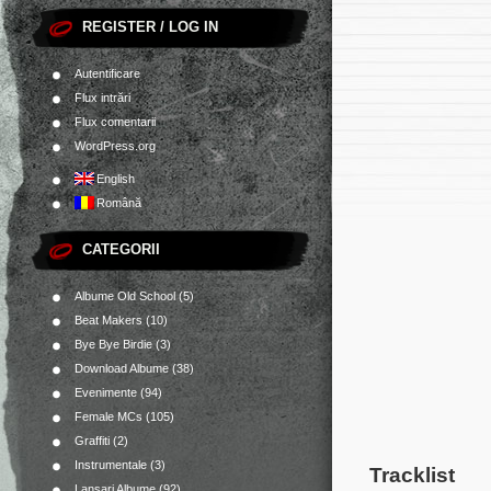
REGISTER / LOG IN
Autentificare
Flux intrări
Flux comentarii
WordPress.org
English
Română
CATEGORII
Albume Old School
(5)
Beat Makers
(10)
Bye Bye Birdie
(3)
Download Albume
(38)
Evenimente
(94)
Female MCs
(105)
Graffiti
(2)
Instrumentale
(3)
Tracklist
Lansari Albume
(92)