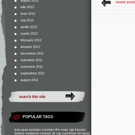
august 2012
newer post
iulie 2012
iunie 2012
mai 2012
aprilie 2012
martie 2012
februarie 2012
ianuarie 2012
decembrie 2011
noiembrie 2011
octombrie 2011
septembrie 2011
august 2011
POPULAR TAGS
jean grae
everlast
common
the roots
rap francez
lowkey
evidence
concert
uk rap
soul khan
ski beatz