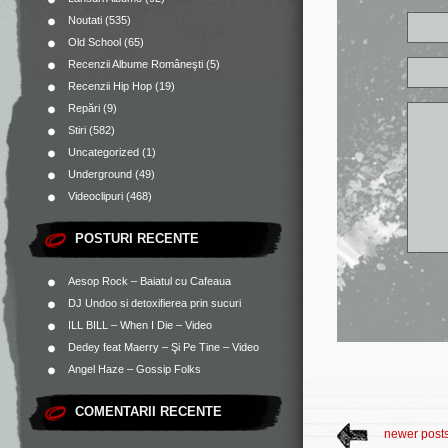
Noutati
(535)
Old School
(65)
Recenzii Albume Româneşti
(5)
Recenzii Hip Hop
(19)
Repări
(9)
Stiri
(582)
Uncategorized
(1)
Underground
(49)
Videoclipuri
(468)
POSTURI RECENTE
Aesop Rock – Baiatul cu Cafeaua
DJ Undoo si detoxifierea prin sucuri
ILL BILL – When I Die – Video
Dedey feat Maerry – Şi Pe Tine – Video
Angel Haze – Gossip Folks
COMENTARII RECENTE
newer post