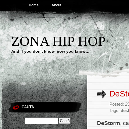
Home
About
ZONA HIP HOP
And if you don't know, now you know…
DeSto
Posted: 2
CAUTA
Tags:
des
DeStorm
, c