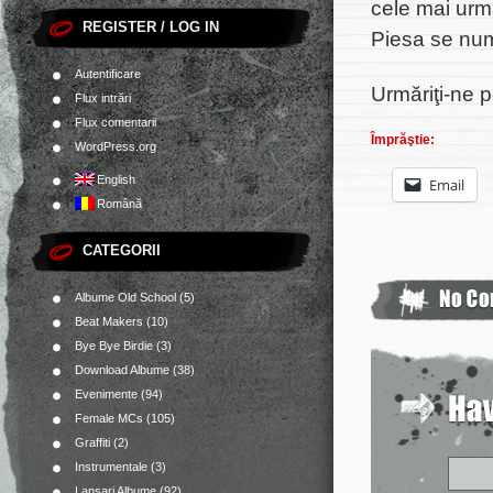
cele mai urm
REGISTER / LOG IN
Piesa se nu
Autentificare
Urmăriţi-ne 
Flux intrări
Flux comentarii
Împrăştie:
WordPress.org
English
Email
Română
CATEGORII
Albume Old School
(5)
Beat Makers
(10)
Bye Bye Birdie
(3)
Download Albume
(38)
Evenimente
(94)
Female MCs
(105)
Graffiti
(2)
Instrumentale
(3)
Lansari Albume
(92)