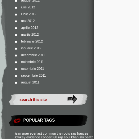
august 2012
iulie 2012
iunie 2012
mai 2012
aprilie 2012
martie 2012
februarie 2012
ianuarie 2012
decembrie 2011
noiembrie 2011
octombrie 2011
septembrie 2011
august 2011
POPULAR TAGS
jean grae
everlast
common
the roots
rap francez
lowkey
evidence
concert
uk rap
soul khan
ski beatz