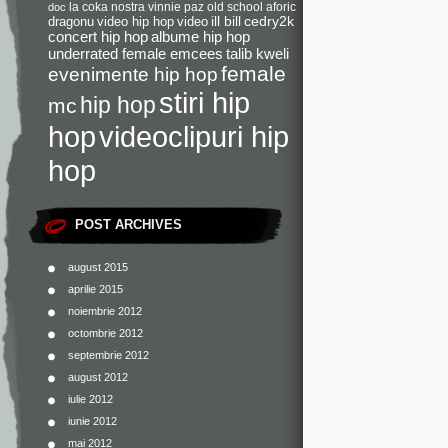
la coka nostra
vinnie paz
old school
aforic
doc
dragonu
video hip hop
video
ill bill
cedry2k
concert hip hop
albume hip hop
underrated female emcees
talib kweli
female
evenimente hip hop
stiri hip
hip hop
mc
videoclipuri hip
hop
hop
POST ARCHIVES
august 2015
aprilie 2015
noiembrie 2012
octombrie 2012
septembrie 2012
august 2012
iulie 2012
iunie 2012
mai 2012