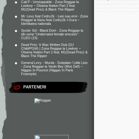
Cali P - Unstoppable - Zona Reggae
la
Lowkey – Obama Nation Part 2 feat.
M1(Dead Prez) & Black The Ripper
Mr. Levy feat Cedry2k - Lasi sau eroi - Zona
Reggae
la
Nanu feat Cedry2k I-Gura –
Identitatea nationala
Syster Sol - Bland Dom - Zona Reggae
la
din seria “Underrated female emcees”:
CLEO (23)
Dead Prez: It Was Written Dub (DJ
Child/PGM) | Zona Reggae
la
Lowkey –
Obama Nation Part 2 feat. M1(Dead Prez) &
Black The Ripper
General Levy - Murda - Dubplate / Little Lion
- Zona Reggae
la
Yasiin Bey (Mos Def) –
Niggas In Poorest (Niggas In Paris
Freestyle)
PARTENERI