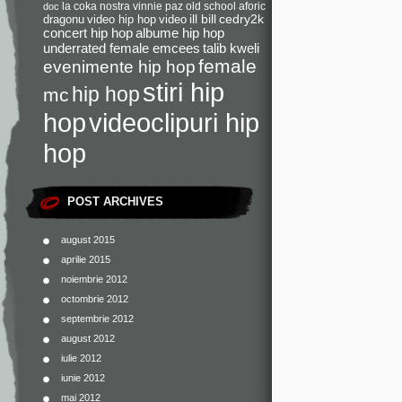
la coka nostra
vinnie paz
old school
aforic
doc
dragonu
video hip hop
video
ill bill
cedry2k
concert hip hop
albume hip hop
underrated female emcees
talib kweli
female
evenimente hip hop
stiri hip
hip hop
mc
videoclipuri hip
hop
hop
POST ARCHIVES
august 2015
aprilie 2015
noiembrie 2012
octombrie 2012
septembrie 2012
august 2012
iulie 2012
iunie 2012
mai 2012