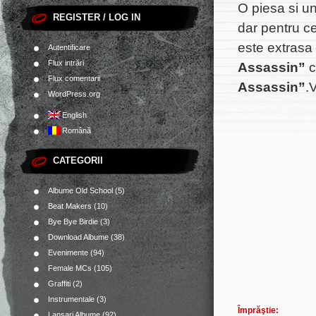
O piesa si un
REGISTER / LOG IN
dar pentru ce
este extrasa 
Autentificare
Flux intrări
Assassin”
c
Flux comentarii
Assassin”
.
WordPress.org
English
Română
CATEGORII
Albume Old School
(5)
Beat Makers
(10)
Bye Bye Birdie
(3)
Download Albume
(38)
Evenimente
(94)
Female MCs
(105)
Graffiti
(2)
Instrumentale
(3)
Împrăştie:
Lansari Albume
(92)