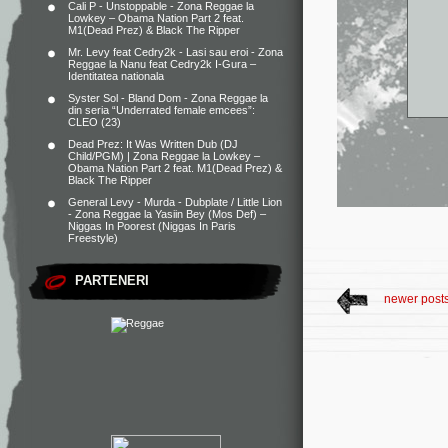
Cali P - Unstoppable - Zona Reggae
la
Lowkey – Obama Nation Part 2 feat.
M1(Dead Prez) & Black The Ripper
Mr. Levy feat Cedry2k - Lasi sau eroi - Zona
Reggae
la
Nanu feat Cedry2k I-Gura –
Identitatea nationala
Syster Sol - Bland Dom - Zona Reggae
la
din seria “Underrated female emcees”:
CLEO (23)
Dead Prez: It Was Written Dub (DJ
Child/PGM) | Zona Reggae
la
Lowkey –
Obama Nation Part 2 feat. M1(Dead Prez) &
Black The Ripper
General Levy - Murda - Dubplate / Little Lion
- Zona Reggae
la
Yasiin Bey (Mos Def) –
Niggas In Poorest (Niggas In Paris
Freestyle)
PARTENERI
newer post