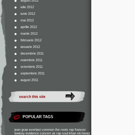
august 2012
iulie 2012
iunie 2012
mai 2012
aprilie 2012
martie 2012
februarie 2012
ianuarie 2012
decembrie 2011
noiembrie 2011
octombrie 2011
septembrie 2011
august 2011
POPULAR TAGS
jean grae
everlast
common
the roots
rap francez
lowkey
evidence
concert
uk rap
soul khan
ski beatz