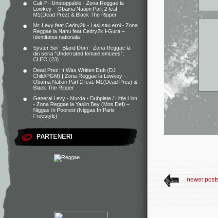
Cali P - Unstoppable - Zona Reggae
la
Lowkey – Obama Nation Part 2 feat.
M1(Dead Prez) & Black The Ripper
Mr. Levy feat Cedry2k - Lasi sau eroi - Zona
Reggae
la
Nanu feat Cedry2k I-Gura –
Identitatea nationala
Syster Sol - Bland Dom - Zona Reggae
la
din seria “Underrated female emcees”:
CLEO (23)
Dead Prez: It Was Written Dub (DJ
Child/PGM) | Zona Reggae
la
Lowkey –
Obama Nation Part 2 feat. M1(Dead Prez) &
Black The Ripper
General Levy - Murda - Dubplate / Little Lion
- Zona Reggae
la
Yasiin Bey (Mos Def) –
Niggas In Poorest (Niggas In Paris
Freestyle)
PARTENERI
newer post