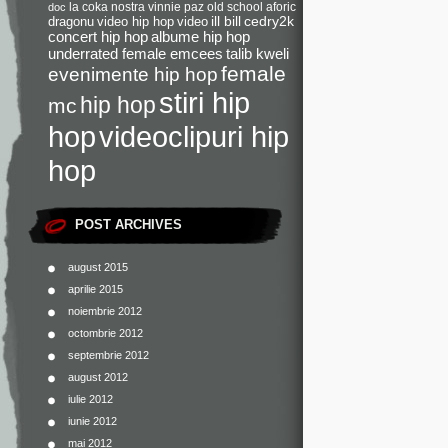
la coka nostra
vinnie paz
old school
aforic
doc
dragonu
video hip hop
video
ill bill
cedry2k
concert hip hop
albume hip hop
underrated female emcees
talib kweli
female
evenimente hip hop
stiri hip
hip hop
mc
videoclipuri hip
hop
hop
POST ARCHIVES
august 2015
aprilie 2015
noiembrie 2012
octombrie 2012
septembrie 2012
august 2012
iulie 2012
iunie 2012
mai 2012