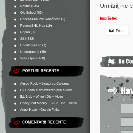
Urmăriţi-ne 
Noutati
(535)
Old School
(65)
Împrăştie:
Recenzii Albume Româneşti
(5)
Recenzii Hip Hop
(19)
Email
Repări
(9)
Stiri
(582)
Uncategorized
(1)
Underground
(49)
Videoclipuri
(468)
POSTURI RECENTE
Aesop Rock – Baiatul cu Cafeaua
DJ Undoo si detoxifierea prin sucuri
ILL BILL – When I Die – Video
Dedey feat Maerry – Şi Pe Tine – Video
Angel Haze – Gossip Folks
COMENTARII RECENTE