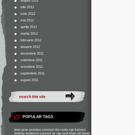
august 2012
iulie 2012
iunie 2012
mai 2012
aprilie 2012
martie 2012
februarie 2012
ianuarie 2012
decembrie 2011
noiembrie 2011
octombrie 2011
septembrie 2011
august 2011
POPULAR TAGS
jean grae
everlast
common
the roots
rap francez
lowkey
evidence
concert
uk rap
soul khan
ski beatz