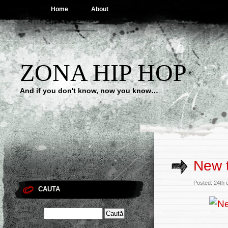
Home
About
ZONA HIP HOP
And if you don't know, now you know…
New t
Posted: 24th 
CAUTA