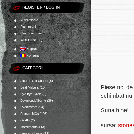
REGISTER / LOG IN
Autentificare
Flux intrări
Flux comentarii
WordPress.org
English
Română
CATEGORII
Albume Old School
(5)
Piese noi de
Beat Makers
(10)
schimbat num
Bye Bye Birdie
(3)
Download Albume
(38)
Evenimente
(94)
Suna bine!
Female MCs
(105)
Graffiti
(2)
sursa:
stone
Instrumentale
(3)
Lansari Albume
(92)