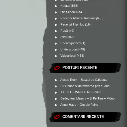
Noutati
(535)
Old School
(65)
Recenzii Albume Româneşti
(5)
Recenzii Hip Hop
(19)
Repări
(9)
Stiri
(582)
Uncategorized
(1)
Underground
(49)
Videoclipuri
(468)
POSTURI RECENTE
Aesop Rock – Baiatul cu Cafeaua
DJ Undoo si detoxifierea prin sucuri
ILL BILL – When I Die – Video
Dedey feat Maerry – Şi Pe Tine – Video
Angel Haze – Gossip Folks
COMENTARII RECENTE