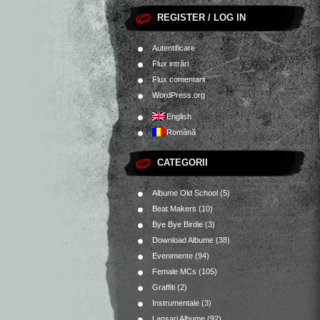
REGISTER / LOG IN
Autentificare
Flux intrări
Flux comentarii
WordPress.org
English
Română
CATEGORII
Albume Old School
(5)
Beat Makers
(10)
Bye Bye Birdie
(3)
Download Albume
(38)
Evenimente
(94)
Female MCs
(105)
Graffiti
(2)
Instrumentale
(3)
Lansari Albume
(92)