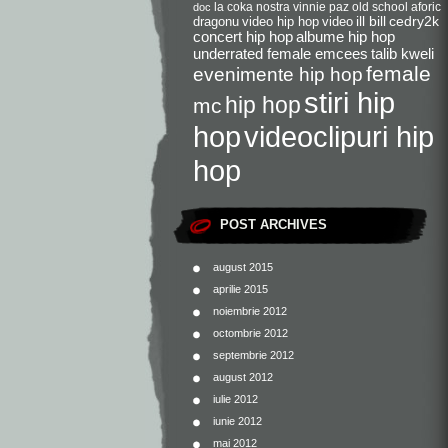
la coka nostra
vinnie paz
old school
aforic
doc
dragonu
video hip hop
video
ill bill
cedry2k
concert hip hop
albume hip hop
underrated female emcees
talib kweli
female
evenimente hip hop
stiri hip
hip hop
mc
videoclipuri hip
hop
hop
POST ARCHIVES
august 2015
aprilie 2015
noiembrie 2012
octombrie 2012
septembrie 2012
august 2012
iulie 2012
iunie 2012
mai 2012