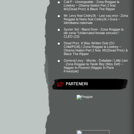
Cali P - Unstoppable - Zona Reggae
la
Lowkey – Obama Nation Part 2 feat.
M1(Dead Prez) & Black The Ripper
Mr. Levy feat Cedry2k - Lasi sau eroi - Zona
Reggae
la
Nanu feat Cedry2k I-Gura –
Identitatea nationala
Syster Sol - Bland Dom - Zona Reggae
la
din seria “Underrated female emcees”:
CLEO (23)
Dead Prez: It Was Written Dub (DJ
Child/PGM) | Zona Reggae
la
Lowkey –
Obama Nation Part 2 feat. M1(Dead Prez) &
Black The Ripper
General Levy - Murda - Dubplate / Little Lion
- Zona Reggae
la
Yasiin Bey (Mos Def) –
Niggas In Poorest (Niggas In Paris
Freestyle)
PARTENERI