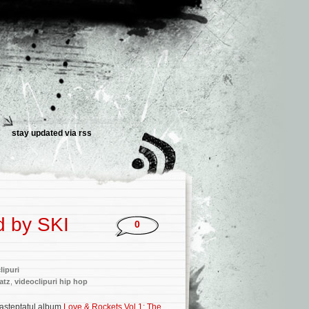
stay updated via
rss
 by SKI
0
lipuri
atz
,
videoclipuri hip hop
 aşteptatul album
Love & Rockets Vol.1: The