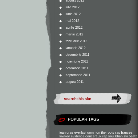
august 2012
iulie 2012
iunie 2012
mai 2012
aprilie 2012
martie 2012
februarie 2012
ianuarie 2012
decembrie 2011
noiembrie 2011
octombrie 2011
septembrie 2011
august 2011
POPULAR TAGS
jean grae
everlast
common
the roots
rap francez
lowkey
evidence
concert
uk rap
soul khan
ski beatz