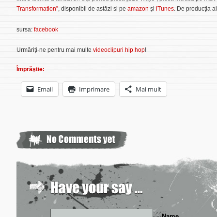
Transformation”
,
disponibil de astăzi si pe
amazon
şi
iTunes
. De producţia 
sursa:
facebook
Urmăriţi-ne pentru mai multe
videoclipuri hip hop
!
Împrăştie:
Email
Imprimare
Mai mult
Name