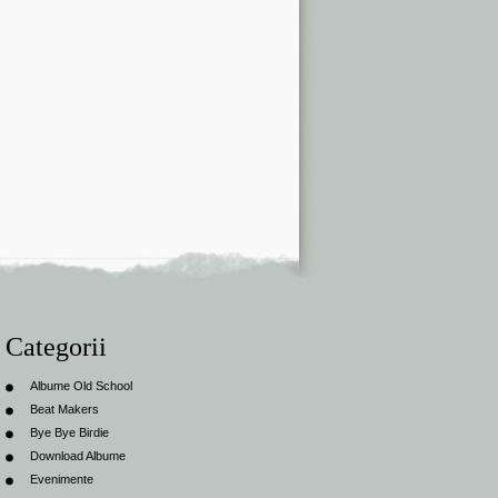
Categorii
Albume Old School
Beat Makers
Bye Bye Birdie
Download Albume
Evenimente