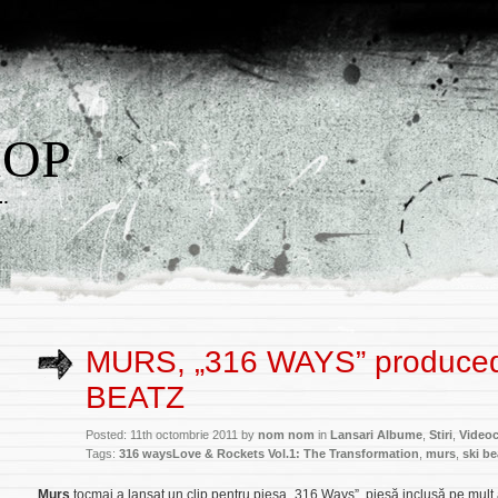
HOP
w…
MURS, „316 WAYS” produced
BEATZ
Posted: 11th octombrie 2011 by
nom nom
in
Lansari Albume
,
Stiri
,
Videoc
Tags:
316 waysLove & Rockets Vol.1: The Transformation
,
murs
,
ski be
Murs
tocmai a lansat un clip pentru piesa
„316 Ways”,
piesă inclusă pe mult