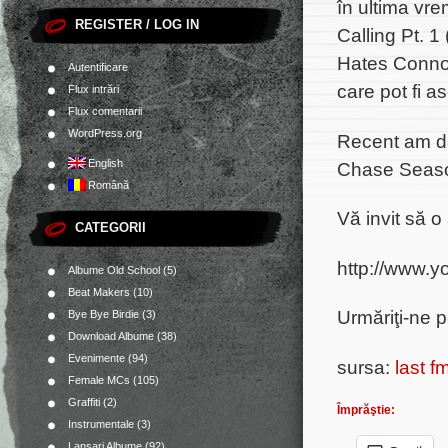
în ultima vr
REGISTER / LOG IN
Calling Pt. 1
Hates Conno
Autentificare
care pot fi 
Flux intrări
Flux comentarii
WordPress.org
Recent am d
English
Chase Seaso
Română
Vă invit să o 
CATEGORII
http://www.
Albume Old School
(5)
Beat Makers
(10)
Urmăriţi-ne 
Bye Bye Birdie
(3)
Download Albume
(38)
Evenimente
(94)
sursa:
last f
Female MCs
(105)
Graffiti
(2)
Împrăştie:
Instrumentale
(3)
Lansari Albume
(92)