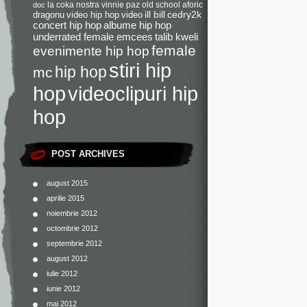
la coka nostra
vinnie paz
old school
aforic
doc
dragonu
video hip hop
video
ill bill
cedry2k
concert hip hop
albume hip hop
underrated female emcees
talib kweli
female
evenimente hip hop
stiri hip
hip hop
mc
videoclipuri hip
hop
hop
POST ARCHIVES
august 2015
aprilie 2015
noiembrie 2012
octombrie 2012
septembrie 2012
august 2012
iulie 2012
iunie 2012
mai 2012