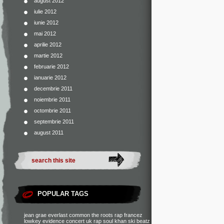
august 2012
iulie 2012
iunie 2012
mai 2012
aprilie 2012
martie 2012
februarie 2012
ianuarie 2012
decembrie 2011
noiembrie 2011
octombrie 2011
septembrie 2011
august 2011
POPULAR TAGS
jean grae
everlast
common
the roots
rap francez
lowkey
evidence
concert
uk rap
soul khan
ski beatz