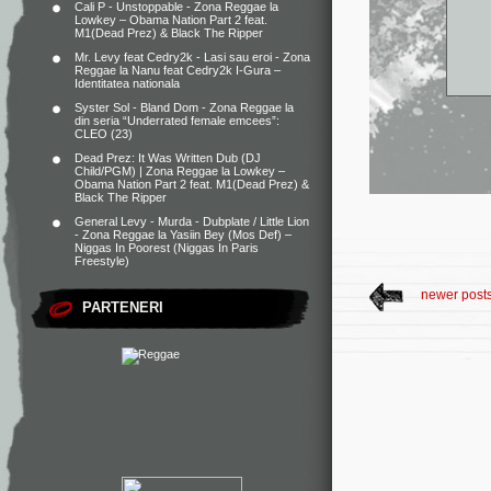
Cali P - Unstoppable - Zona Reggae
la
Lowkey – Obama Nation Part 2 feat.
M1(Dead Prez) & Black The Ripper
Mr. Levy feat Cedry2k - Lasi sau eroi - Zona
Reggae
la
Nanu feat Cedry2k I-Gura –
Identitatea nationala
Syster Sol - Bland Dom - Zona Reggae
la
din seria “Underrated female emcees”:
CLEO (23)
Dead Prez: It Was Written Dub (DJ
Child/PGM) | Zona Reggae
la
Lowkey –
Obama Nation Part 2 feat. M1(Dead Prez) &
Black The Ripper
General Levy - Murda - Dubplate / Little Lion
- Zona Reggae
la
Yasiin Bey (Mos Def) –
Niggas In Poorest (Niggas In Paris
Freestyle)
newer post
PARTENERI