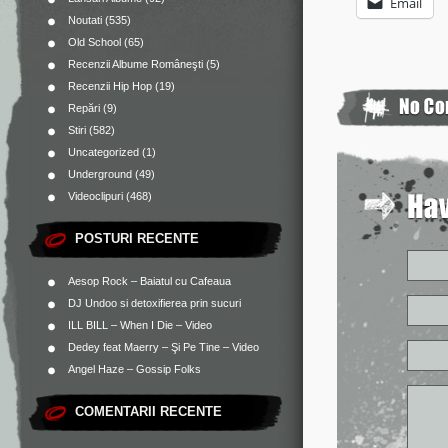
Email
Noutati
(535)
Old School
(65)
Recenzii Albume Româneşti
(5)
Recenzii Hip Hop
(19)
Repări
(9)
Stiri
(582)
Uncategorized
(1)
Underground
(49)
Videoclipuri
(468)
POSTURI RECENTE
Aesop Rock – Baiatul cu Cafeaua
DJ Undoo si detoxifierea prin sucuri
ILL BILL – When I Die – Video
Dedey feat Maerry – Şi Pe Tine – Video
Angel Haze – Gossip Folks
COMENTARII RECENTE