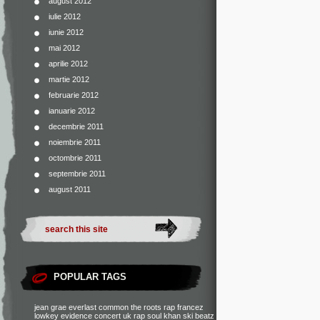
august 2012
iulie 2012
iunie 2012
mai 2012
aprilie 2012
martie 2012
februarie 2012
ianuarie 2012
decembrie 2011
noiembrie 2011
octombrie 2011
septembrie 2011
august 2011
POPULAR TAGS
jean grae
everlast
common
the roots
rap francez
lowkey
evidence
concert
uk rap
soul khan
ski beatz