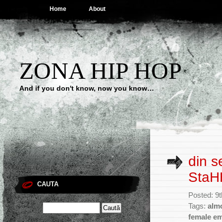
Home
About
ZONA HIP HOP
And if you don't know, now you know…
din s
StaH
CAUTA
Posted: 9
Tags:
alm
female e