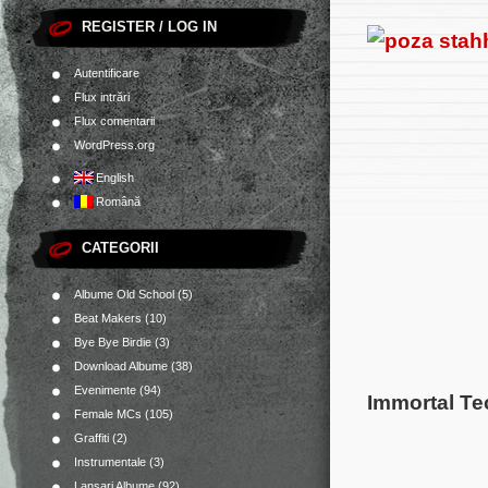
REGISTER / LOG IN
Autentificare
Flux intrări
Flux comentarii
WordPress.org
English
Română
CATEGORII
Albume Old School
(5)
Beat Makers
(10)
Bye Bye Birdie
(3)
Download Albume
(38)
Evenimente
(94)
Immortal T
Female MCs
(105)
Graffiti
(2)
Instrumentale
(3)
Lansari Albume
(92)