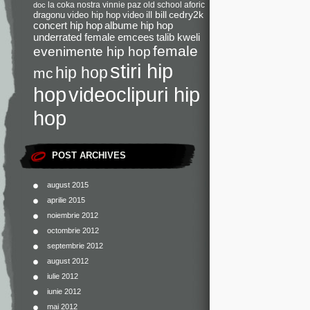
la coka nostra
vinnie paz
old school
aforic
doc
dragonu
video hip hop
video
ill bill
cedry2k
concert hip hop
albume hip hop
underrated female emcees
talib kweli
female
evenimente hip hop
stiri hip
hip hop
mc
videoclipuri hip
hop
hop
POST ARCHIVES
august 2015
aprilie 2015
noiembrie 2012
octombrie 2012
septembrie 2012
august 2012
iulie 2012
iunie 2012
mai 2012