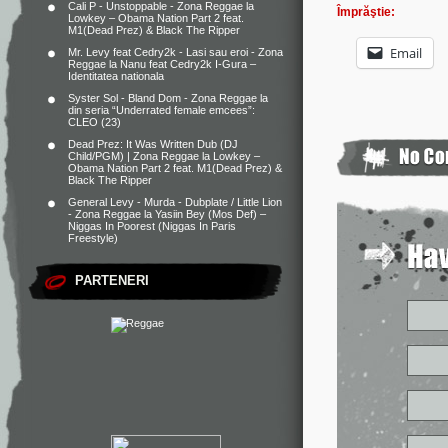
Cali P - Unstoppable - Zona Reggae
la
Împrăştie:
Lowkey – Obama Nation Part 2 feat.
M1(Dead Prez) & Black The Ripper
Email
Mr. Levy feat Cedry2k - Lasi sau eroi - Zona
Reggae
la
Nanu feat Cedry2k I-Gura –
Identitatea nationala
Syster Sol - Bland Dom - Zona Reggae
la
din seria “Underrated female emcees”:
CLEO (23)
Dead Prez: It Was Written Dub (DJ
Child/PGM) | Zona Reggae
la
Lowkey –
Obama Nation Part 2 feat. M1(Dead Prez) &
Black The Ripper
General Levy - Murda - Dubplate / Little Lion
- Zona Reggae
la
Yasiin Bey (Mos Def) –
Niggas In Poorest (Niggas In Paris
Freestyle)
PARTENERI