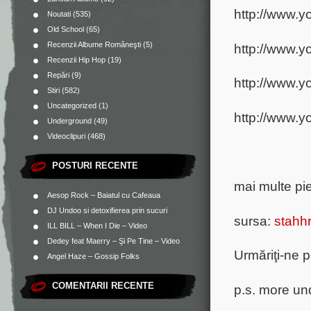
http://www.
Noutati
(535)
Old School
(65)
Recenzii Albume Româneşti
(5)
http://www.
Recenzii Hip Hop
(19)
Repări
(9)
http://www
Stiri
(582)
Uncategorized
(1)
http://www
Underground
(49)
Videoclipuri
(468)
POSTURI RECENTE
mai multe pi
Aesop Rock – Baiatul cu Cafeaua
DJ Undoo si detoxifierea prin sucuri
sursa:
stahh
ILL BILL – When I Die – Video
Dedey feat Maerry – Şi Pe Tine – Video
Urmăriţi-ne 
Angel Haze – Gossip Folks
COMENTARII RECENTE
p.s. more un