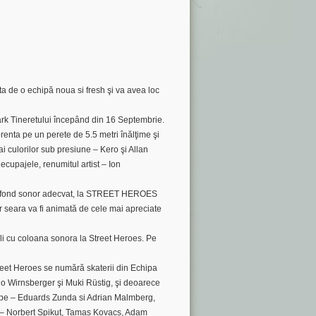
sta de o echipă noua si fresh şi va avea loc
epark Tineretului începând din 16 Septembrie.
prenta pe un perete de 5.5 metri înălţime şi
 ai culorilor sub presiune – Kero şi Allan
ecupajele, renumitul artist – Ion
 un fond sonor adecvat, la STREET HEROES
ar seara va fi animată de cele mai apreciate
li cu coloana sonora la Street Heroes. Pe
a Street Heroes se numără skaterii din Echipa
io Wirnsberger şi Muki Rüstig, şi deoarece
Europe – Eduards Zunda si Adrian Malmberg,
gy – Norbert Spikut, Tamas Kovacs, Adam