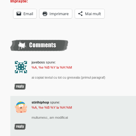
Împrăştie:
Email
Imprimare
Mai mult
juveboss
spune:
%A, %e %B %Y la %H:%M
ai copiat textul cu tot cu greseala (primul paragraf)
stirihiphop
spune:
%A, %e %B %Y la %H:%M
multumesc, am modificat