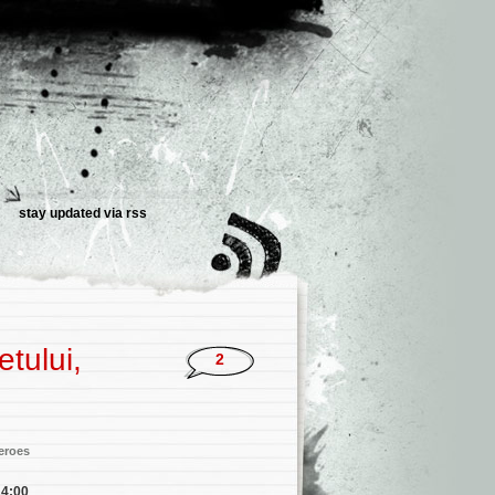
stay updated via
rss
tului,
2
heroes
14:00