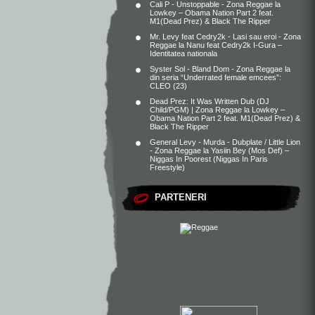
Cali P - Unstoppable - Zona Reggae
la
Lowkey – Obama Nation Part 2 feat.
M1(Dead Prez) & Black The Ripper
Mr. Levy feat Cedry2k - Lasi sau eroi - Zona
Reggae
la
Nanu feat Cedry2k I-Gura –
Identitatea nationala
Syster Sol - Bland Dom - Zona Reggae
la
din seria “Underrated female emcees”:
CLEO (23)
Dead Prez: It Was Written Dub (DJ
Child/PGM) | Zona Reggae
la
Lowkey –
Obama Nation Part 2 feat. M1(Dead Prez) &
Black The Ripper
General Levy - Murda - Dubplate / Little Lion
- Zona Reggae
la
Yasiin Bey (Mos Def) –
Niggas In Poorest (Niggas In Paris
Freestyle)
PARTENERI