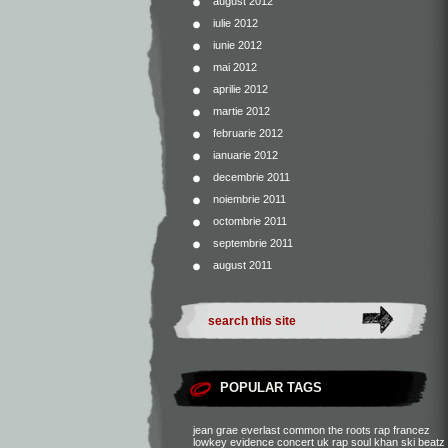
august 2012
iulie 2012
iunie 2012
mai 2012
aprilie 2012
martie 2012
februarie 2012
ianuarie 2012
decembrie 2011
noiembrie 2011
octombrie 2011
septembrie 2011
august 2011
POPULAR TAGS
jean grae
everlast
common
the roots
rap francez
lowkey
evidence
concert
uk rap
soul khan
ski beatz