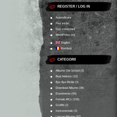
REGISTER / LOG IN
Autentificare
Flux intrări
Flux comentarii
WordPress.org
English
Română
CATEGORII
Albume Old School
(5)
Beat Makers
(10)
Bye Bye Birdie
(3)
Download Albume
(38)
Evenimente
(94)
Female MCs
(105)
Graffiti
(2)
Instrumentale
(3)
Lansari Albume
(92)