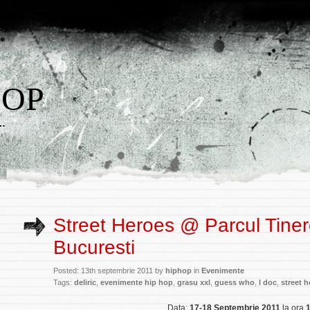
HOP
w…
Street Heroes @ Parcul Tinere
Bucuresti
Posted: 13th septembrie 2011 by
hiphop
in
Evenimente
Tags:
deliric
,
evenimente hip hop
,
grasu xxl
,
guess who
,
l doc
,
street 
Data:
17-18 Septembrie 2011
la ora