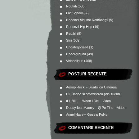
Noutati
(535)
Old School
(65)
Recenzii Albume Româneşti
(5)
Recenzii Hip Hop
(19)
Repări
(9)
Stiri
(582)
Uncategorized
(1)
Underground
(49)
Videoclipuri
(468)
POSTURI RECENTE
Aesop Rock – Baiatul cu Cafeaua
DJ Undoo si detoxifierea prin sucuri
ILL BILL – When I Die – Video
Dedey feat Maerry – Şi Pe Tine – Video
Angel Haze – Gossip Folks
COMENTARII RECENTE