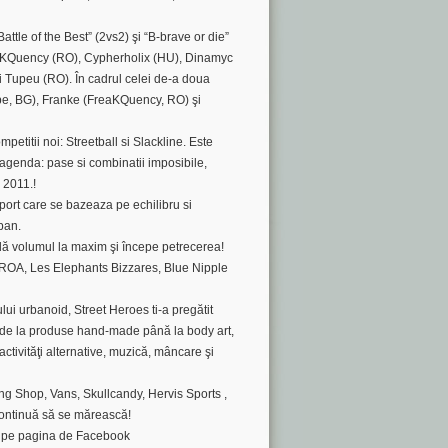
ttle of the Best” (2vs2) şi “B-brave or die”
reaKQuency (RO), Cypherholix (HU), Dinamyc
Tupeu (RO). În cadrul celei de-a doua
ibe, BG), Franke (FreaKQuency, RO) şi
etitii noi: Streetball si Slackline. Este
 agenda: pase si combinatii imposibile,
 2011.!
port care se bazeaza pe echilibru si
rban.
dă volumul la maxim şi începe petrecerea!
,ROA, Les Elephants Bizzares, Blue Nipple
ui urbanoid, Street Heroes ti-a pregătit
: de la produse hand-made până la body art,
ctivităţi alternative, muzică, mâncare şi
g Shop, Vans, Skullcandy, Hervis Sports ,
continuă să se mărească!
i pe pagina de Facebook