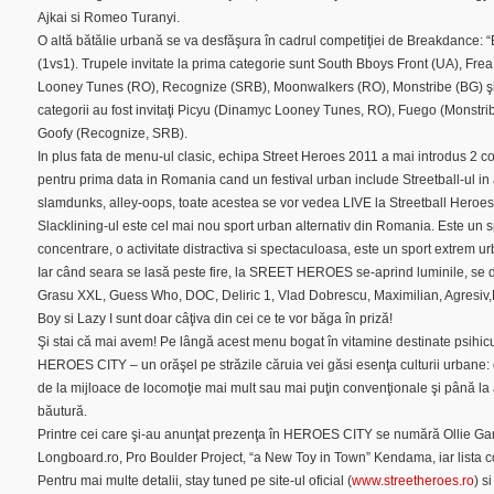
Ajkai si Romeo Turanyi.
O altă bătălie urbană se va desfăşura în cadrul competiţiei de Breakdance: “Ba
(1vs1). Trupele invitate la prima categorie sunt South Bboys Front (UA), F
Looney Tunes (RO), Recognize (SRB), Moonwalkers (RO), Monstribe (BG) şi 
categorii au fost invitaţi Picyu (Dinamyc Looney Tunes, RO), Fuego (Monstr
Goofy (Recognize, SRB).
In plus fata de menu-ul clasic, echipa Street Heroes 2011 a mai introdus 2 comp
pentru prima data in Romania cand un festival urban include Streetball-ul in
slamdunks, alley-oops, toate acestea se vor vedea LIVE la Streetball Heroes
Slacklining-ul este cel mai nou sport urban alternativ din Romania. Este un s
concentrare, o activitate distractiva si spectaculoasa, este un sport extrem u
Iar când seara se lasă peste fire, la SREET HEROES se-aprind luminile, se 
Grasu XXL, Guess Who, DOC, Deliric 1, Vlad Dobrescu, Maximilian, Agresiv
Boy si Lazy I sunt doar câţiva din cei ce te vor băga în priză!
Şi stai că mai avem! Pe lângă acest menu bogat în vitamine destinate psihicul
HEROES CITY – un orăşel pe străzile căruia vei găsi esenţa culturii urbane
de la mijloace de locomoţie mai mult sau mai puţin convenţionale şi până la a
băutură.
Printre cei care şi-au anunţat prezenţa în HEROES CITY se numără Ollie Gan
Longboard.ro, Pro Boulder Project, “a New Toy in Town” Kendama, iar lista 
Pentru mai multe detalii, stay tuned pe site-ul oficial (
www.streetheroes.ro
) s