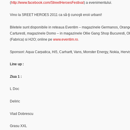
(
http://www.facebook.com/StreetHeroesFestival
) a evenimentului.
Vino la SREET HEROES 2011 ca să-ţi cunoşti eroii urbani!
Biletele sunt disponibile in reteaua Eventim – magazinele Germanos, Orange,
Carturesti, magazinele Domo – in magazinele Ollie Gang Shop Bucuresti, O
(Fabrica) si H2O; online pe
www.eventim.ro
.
Sponsori: Aqua Carpatica, Hi5, Carhartt, Vans, Monster Energy, Nokia, Herv
Line up :
Ziua 1 :
L Doc
Deliric
Vlad Dobrescu
Grasu XXL