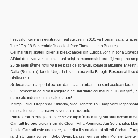
Festivalul, care a înregistrat un real succes în 2010, va fi organizat anul ace
între 17 şi 18 Septembrie în acelasi Parc Tineretului din Bucureşti.
Cei mai titraţi skateri, bikeri si breakdanceri din Europa vor fi în zona Skat
Alături de ei vor veni cei mai buni artişti ai momentului, care îşi vor pune am
20 de metri lăţime: totul va fi pe bază de sprayuri, colaje şi atitudine! Maeştri
Dalla (Romania), iar din Ungaria li se alatura Attila Balogh. Responsabil cu d
Bîrlădeanu.
Şi deoarece nici sportul extrem dar nici arta urbană nu sunt aceleasi fără
2011 atmosfera de zi va fi asigurată de unii dintre cei mai buni DJ din ţară, i
nume ale industriei muzicale de gen!
In timpul zilei, Dropdread, Unlocka, Vlad Dobrescu si Emap vor fi responsabi
muzica lor, eroii alternativi isi vor etala trick-urile!
Printre eroii internaţionali care se vor lupta în trick-uri şi stil anul acesta l
Carhartt Europe, adică Bram de Cleen, Miha Vogrincic, Jan Solenthaler, Mar
familia Carhartt este una mare, skaterilor li s-au alaturat bikerii Carhartt 
iar din Ungaria vor venii Bobo Ujvari, Balasz Ivanfy si riderii Monster Ener