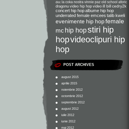
la coka nostra
vinnie paz
old school
aforic
doc
dragonu
video hip hop
video
ill bill
cedry2k
concert hip hop
albume hip hop
underrated female emcees
talib kweli
female
evenimente hip hop
stiri hip
hip hop
mc
videoclipuri hip
hop
hop
POST ARCHIVES
august 2015
aprilie 2015
noiembrie 2012
octombrie 2012
septembrie 2012
august 2012
iulie 2012
iunie 2012
mai 2012