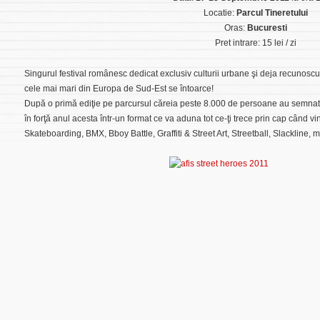
Locatie:
Parcul Tineretului
Oras:
Bucuresti
Pret intrare: 15 lei / zi
Singurul festival românesc dedicat exclusiv culturii urbane şi deja recunoscut î
cele mai mari din Europa de Sud-Est se întoarce!
După o primă ediţie pe parcursul căreia peste 8.000 de persoane au semnat
în forţă anul acesta într-un format ce va aduna tot ce-ţi trece prin cap când 
Skateboarding, BMX, Bboy Battle, Graffiti & Street Art, Streetball, Slackline, 