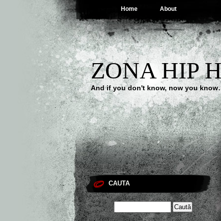
Home
About
ZONA HIP 
And if you don't know, now you kno
CAUTA